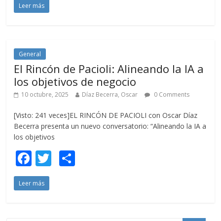
Leer más
e
itt
m
b
er
p
o
ar
o
ti
General
El Rincón de Pacioli: Alineando la IA a
k
r
los objetivos de negocio
10 octubre, 2025
Díaz Becerra, Oscar
0 Comments
[Visto: 241 veces]EL RINCÓN DE PACIOLI con Oscar Díaz
Becerra presenta un nuevo conversatorio: “Alineando la IA a
los objetivos
F
T
C
ac
w
o
Leer más
e
itt
m
b
er
p