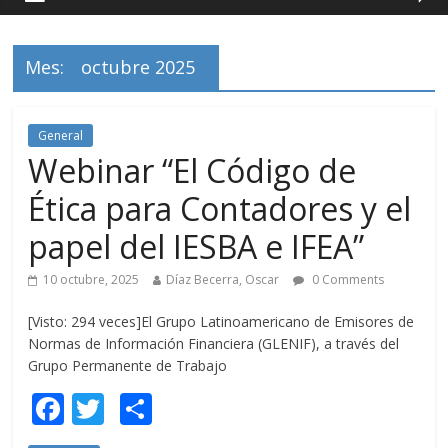
Mes:
octubre 2025
General
Webinar “El Código de
Ética para Contadores y el
papel del IESBA e IFEA”
10 octubre, 2025
Díaz Becerra, Oscar
0 Comments
[Visto: 294 veces]El Grupo Latinoamericano de Emisores de
Normas de Información Financiera (GLENIF), a través del
Grupo Permanente de Trabajo
F
T
C
ac
w
o