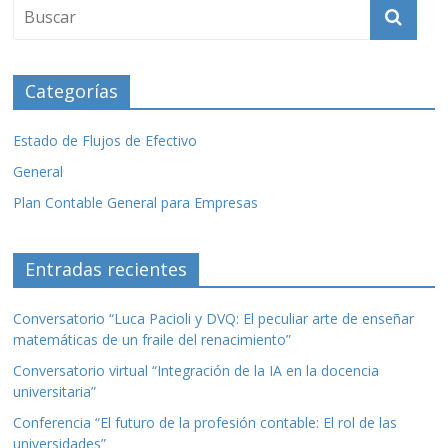
o
ar
o
ti
k
r
Categorías
Estado de Flujos de Efectivo
General
Plan Contable General para Empresas
Entradas recientes
Conversatorio “Luca Pacioli y DVQ: El peculiar arte de enseñar
matemáticas de un fraile del renacimiento”
Conversatorio virtual “Integración de la IA en la docencia
universitaria”
Conferencia “El futuro de la profesión contable: El rol de las
universidades”