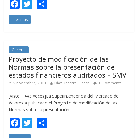
F
T
C
ac
w
o
Leer más
e
itt
m
b
er
p
o
ar
o
ti
General
Proyecto de modificación de las
k
r
Normas sobre la presentación de
estados financieros auditados – SMV
5 noviembre, 2013
Díaz Becerra, Oscar
0 Comments
[Visto: 1443 veces]La Superintendencia del Mercado de
Valores a publicado el Proyecto de modificación de las
Normas sobre la presentación
F
T
C
ac
w
o