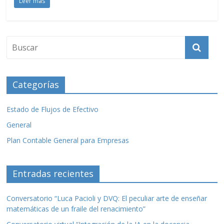
Leer más
e
itt
m
b
er
p
o
ar
o
ti
k
r
Categorías
Estado de Flujos de Efectivo
General
Plan Contable General para Empresas
Entradas recientes
Conversatorio “Luca Pacioli y DVQ: El peculiar arte de enseñar
matemáticas de un fraile del renacimiento”