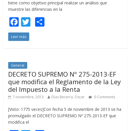
tiene como objetivo principal realizar un análisis que
muestre las diferencias en la
F
T
C
ac
w
o
Leer más
e
itt
m
b
er
p
o
ar
o
ti
General
DECRETO SUPREMO Nº 275-2013-EF
k
r
que modifica el Reglamento de la Ley
del Impuesto a la Renta
7 noviembre, 2013
Díaz Becerra, Oscar
0 Comments
[Visto: 1775 veces]Con fecha 5 de noviembre de 2013 se ha
promulgado el DECRETO SUPREMO Nº 275-2013-EF que
modifica el