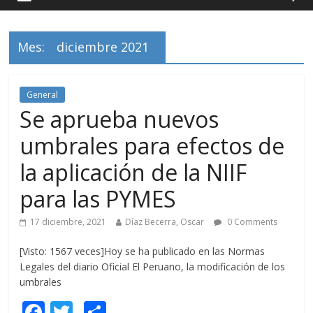
Mes:
diciembre 2021
General
Se aprueba nuevos
umbrales para efectos de
la aplicación de la NIIF
para las PYMES
17 diciembre, 2021
Díaz Becerra, Oscar
0 Comments
[Visto: 1567 veces]Hoy se ha publicado en las Normas
Legales del diario Oficial El Peruano, la modificación de los
umbrales
F
T
C