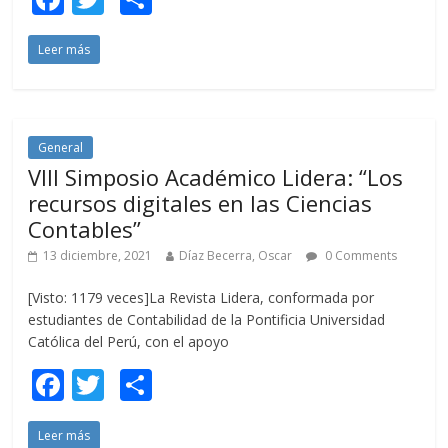
ac
w
o
Leer más
e
itt
m
b
er
p
o
ar
o
ti
General
VIII Simposio Académico Lidera: “Los
k
r
recursos digitales en las Ciencias
Contables”
13 diciembre, 2021
Díaz Becerra, Oscar
0 Comments
[Visto: 1179 veces]La Revista Lidera, conformada por
estudiantes de Contabilidad de la Pontificia Universidad
Católica del Perú, con el apoyo
F
T
C
ac
w
o
Leer más