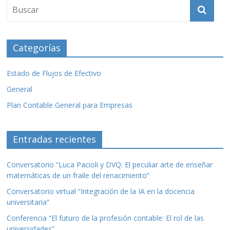
o
ar
o
ti
k
r
Categorías
Estado de Flujos de Efectivo
General
Plan Contable General para Empresas
Entradas recientes
Conversatorio “Luca Pacioli y DVQ: El peculiar arte de enseñar
matemáticas de un fraile del renacimiento”
Conversatorio virtual “Integración de la IA en la docencia
universitaria”
Conferencia “El futuro de la profesión contable: El rol de las
universidades”