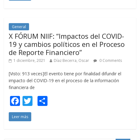
e
itt
m
b
er
p
o
ar
o
ti
General
X FÓRUM NIIF: “Impactos del COVID-
k
r
19 y cambios políticos en el Proceso
de Reporte Financiero”
1 diciembre, 2021
Díaz Becerra, Oscar
0 Comments
[Visto: 913 veces]El evento tiene por finalidad difundir el
impacto del COVID-19 en el proceso de la información
financiera de
F
T
C
ac
w
o
Leer más
e
itt
m
b
er
p