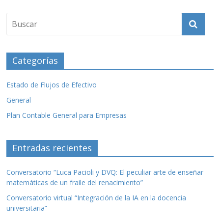
b
er
p
o
ar
o
ti
k
r
Categorías
Estado de Flujos de Efectivo
General
Plan Contable General para Empresas
Entradas recientes
Conversatorio “Luca Pacioli y DVQ: El peculiar arte de enseñar
matemáticas de un fraile del renacimiento”
Conversatorio virtual “Integración de la IA en la docencia
universitaria”