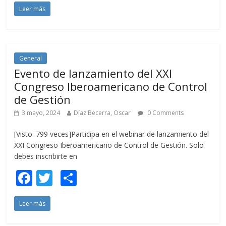
Leer más
e
itt
m
b
er
p
o
ar
o
ti
General
Evento de lanzamiento del XXI
k
r
Congreso Iberoamericano de Control
de Gestión
3 mayo, 2024
Díaz Becerra, Oscar
0 Comments
[Visto: 799 veces]Participa en el webinar de lanzamiento del
XXI Congreso Iberoamericano de Control de Gestión. Solo
debes inscribirte en
F
T
C
ac
w
o
Leer más
e
itt
m