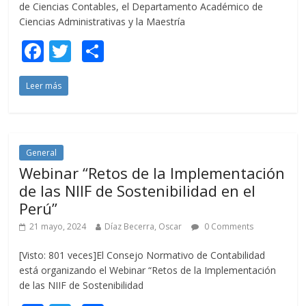
de Ciencias Contables, el Departamento Académico de
Ciencias Administrativas y la Maestría
F
T
C
ac
w
o
Leer más
e
itt
m
b
er
p
o
ar
o
ti
General
Webinar “Retos de la Implementación
k
r
de las NIIF de Sostenibilidad en el
Perú”
21 mayo, 2024
Díaz Becerra, Oscar
0 Comments
[Visto: 801 veces]El Consejo Normativo de Contabilidad
está organizando el Webinar “Retos de la Implementación
de las NIIF de Sostenibilidad