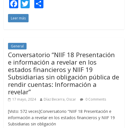
F
T
C
ac
w
o
Leer más
e
itt
m
b
er
p
o
ar
o
ti
General
Conversatorio “NIIF 18 Presentación
k
r
e información a revelar en los
estados financieros y NIIF 19
Subsidiarias sin obligación pública de
rendir cuentas: Información a
revelar”
17 mayo, 2024
Díaz Becerra, Oscar
0 Comments
[Visto: 572 veces]Conversatorio “NIIF 18 Presentación e
información a revelar en los estados financieros y NIIF 19
Subsidiarias sin obligación