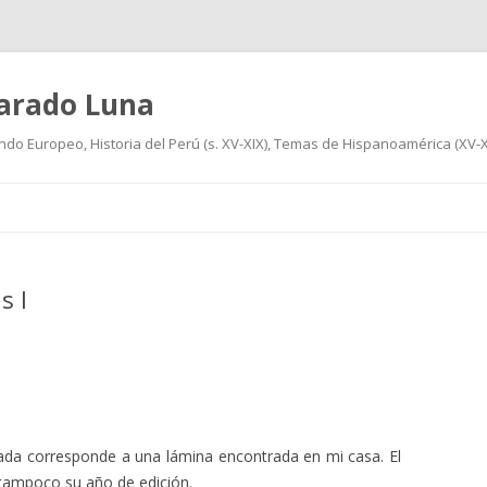
varado Luna
undo Europeo, Historia del Perú (s. XV-XIX), Temas de Hispanoamérica (XV-XIX
Ir
al
contenido
s I
ada corresponde a una lámina encontrada en mi casa. El
o tampoco su año de edición.