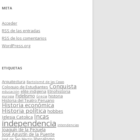
META
Acceder
RSS
de las entradas
RSS
de los comentarios
WordPress.org
ETIQUETAS
Arquitectura
Bartolomé de las Casas
Conquista
Coloquio de Estudiantes
elite indigena
Etnohistoria
educación
Fidelismo
historia
europa
Grecia
Historia del Teatro Peruano
Historia económica
Historia política
hobbes
Incas
Iglesia Catolica
independencia
intendencias
Joaquín de la Pezuela
José Agustín de la Puente
liberalismo
José de San Martín