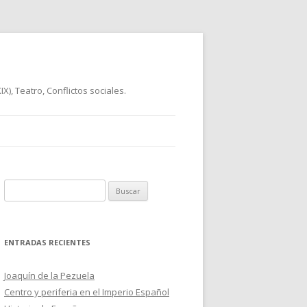
), Teatro, Conflictos sociales.
B
u
s
c
ENTRADAS RECIENTES
a
r
Joaquín de la Pezuela
:
Centro y periferia en el Imperio Español