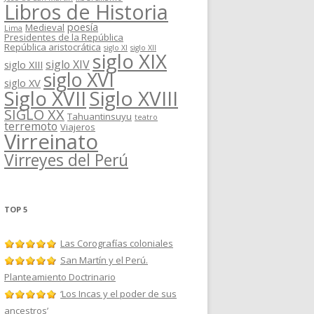
Libros de Historia
poesía
Medieval
Lima
Presidentes de la República
República aristocrática
siglo XI
siglo XII
siglo XIX
siglo XIV
siglo XIII
siglo XVI
siglo XV
Siglo XVII
Siglo XVIII
SIGLO XX
Tahuantinsuyu
teatro
terremoto
Viajeros
Virreinato
Virreyes del Perú
TOP 5
Las Corografías coloniales
San Martín y el Perú.
Planteamiento Doctrinario
‘Los Incas y el poder de sus
ancestros’