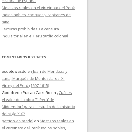
Historia de España
Mestizos reales en el virreinato del Perú:
indios nobles, caciques y capitanes de
mita
Lecturas prohibidas. La censura
inquisitorial en el Perú tardío colonial
COMENTARIOS RECIENTES
esdetqwasdd
en
Juan de Mendoza y
Luna, Marqués de Montesclaros. XI
Virrey del Perú (1607-1615)
Godofredo Puican Carreño
en
¿Cuál es
el valor de la obra ‘El Perú’ de
Middendorf para el estudio de la historia
del siglo XIX?
patricio-alvaradol
en
Mestizos reales en
el virreinato del Perú: indios nobles,