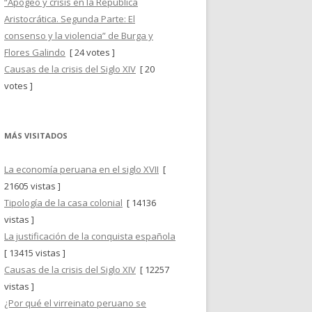
“Apogeo y crisis en la República
Aristocrática. Segunda Parte: El
consenso y la violencia” de Burga y
Flores Galindo
[ 24 votes ]
Causas de la crisis del Siglo XIV
[ 20
votes ]
MÁS VISITADOS
La economía peruana en el siglo XVII
[
21605 vistas ]
Tipología de la casa colonial
[ 14136
vistas ]
La justificación de la conquista española
[ 13415 vistas ]
Causas de la crisis del Siglo XIV
[ 12257
vistas ]
¿Por qué el virreinato peruano se