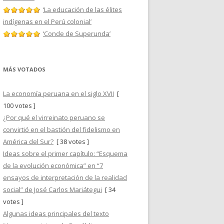
‘La educación de las élites
indígenas en el Perú colonial’
‘Conde de Superunda’
MÁS VOTADOS
La economía peruana en el siglo XVII
[
100 votes ]
¿Por qué el virreinato peruano se
convirtió en el bastión del fidelismo en
América del Sur?
[ 38 votes ]
Ideas sobre el primer capítulo: “Esquema
de la evolución económica” en “7
ensayos de interpretación de la realidad
social” de José Carlos Mariátegui
[ 34
votes ]
Algunas ideas principales del texto