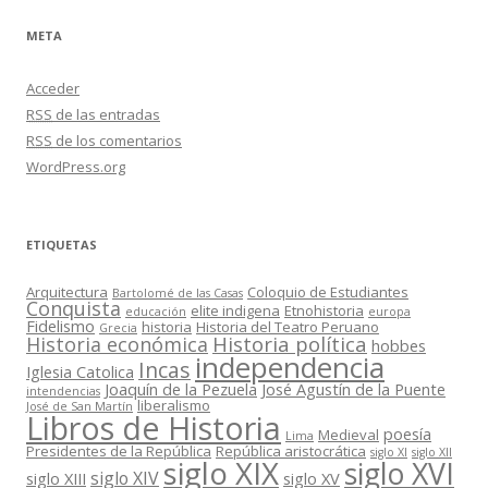
META
Acceder
RSS
de las entradas
RSS
de los comentarios
WordPress.org
ETIQUETAS
Arquitectura
Coloquio de Estudiantes
Bartolomé de las Casas
Conquista
elite indigena
Etnohistoria
educación
europa
Fidelismo
historia
Historia del Teatro Peruano
Grecia
Historia política
Historia económica
hobbes
independencia
Incas
Iglesia Catolica
Joaquín de la Pezuela
José Agustín de la Puente
intendencias
liberalismo
José de San Martín
Libros de Historia
poesía
Medieval
Lima
Presidentes de la República
República aristocrática
siglo XI
siglo XII
siglo XIX
siglo XVI
siglo XIV
siglo XIII
siglo XV