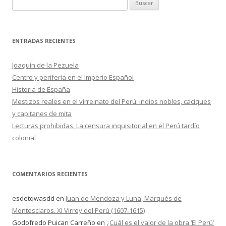
B
u
s
c
ENTRADAS RECIENTES
a
r
Joaquín de la Pezuela
:
Centro y periferia en el Imperio Español
Historia de España
Mestizos reales en el virreinato del Perú: indios nobles, caciques
y capitanes de mita
Lecturas prohibidas. La censura inquisitorial en el Perú tardío
colonial
COMENTARIOS RECIENTES
esdetqwasdd
en
Juan de Mendoza y Luna, Marqués de
Montesclaros. XI Virrey del Perú (1607-1615)
Godofredo Puican Carreño
en
¿Cuál es el valor de la obra ‘El Perú’