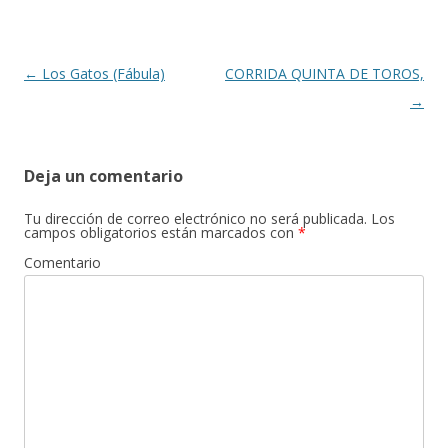
o
ti
k
r
Navegación
←
Los Gatos (Fábula)
CORRIDA QUINTA DE TOROS,
de
→
entradas
Deja un comentario
Tu dirección de correo electrónico no será publicada.
Los
campos obligatorios están marcados con
*
Comentario