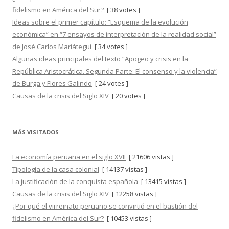
fidelismo en América del Sur?
[ 38 votes ]
Ideas sobre el primer capítulo: “Esquema de la evolución
económica” en “7 ensayos de interpretación de la realidad social”
de José Carlos Mariátegui
[ 34 votes ]
Algunas ideas principales del texto “Apogeo y crisis en la
República Aristocrática. Segunda Parte: El consenso y la violencia”
de Burga y Flores Galindo
[ 24 votes ]
Causas de la crisis del Siglo XIV
[ 20 votes ]
MÁS VISITADOS
La economía peruana en el siglo XVII
[ 21606 vistas ]
Tipología de la casa colonial
[ 14137 vistas ]
La justificación de la conquista española
[ 13415 vistas ]
Causas de la crisis del Siglo XIV
[ 12258 vistas ]
¿Por qué el virreinato peruano se convirtió en el bastión del
fidelismo en América del Sur?
[ 10453 vistas ]