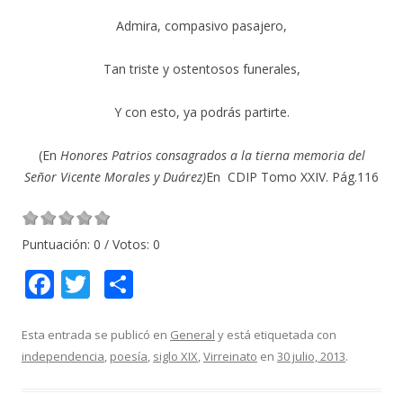
Admira, compasivo pasajero,
Tan triste y ostentosos funerales,
Y con esto, ya podrás partirte.
(En
Honores Patrios
consagrados a la tierna memoria del
Señor Vicente Morales y Duárez)
En CDIP Tomo XXIV. Pág.116
Puntuación:
0
/ Votos:
0
F
T
C
ac
w
o
e
itt
m
Esta entrada se publicó en
General
y está etiquetada con
independencia
,
poesía
,
siglo XIX
,
Virreinato
en
30 julio, 2013
.
b
er
p
o
ar