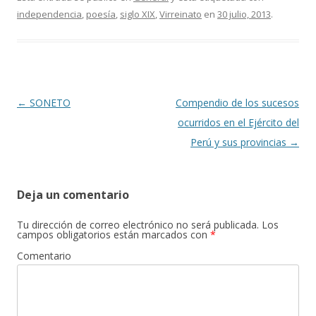
e
itt
m
independencia
,
poesía
,
siglo XIX
,
Virreinato
en
30 julio, 2013
.
b
er
p
o
ar
o
ti
k
r
Navegación
←
SONETO
Compendio de los sucesos
de
ocurridos en el Ejército del
entradas
Perú y sus provincias
→
Deja un comentario
Tu dirección de correo electrónico no será publicada.
Los
campos obligatorios están marcados con
*
Comentario