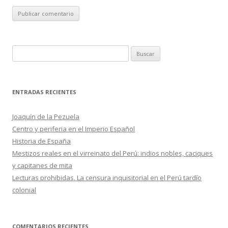
B
u
s
c
ENTRADAS RECIENTES
a
r
Joaquín de la Pezuela
:
Centro y periferia en el Imperio Español
Historia de España
Mestizos reales en el virreinato del Perú: indios nobles, caciques
y capitanes de mita
Lecturas prohibidas. La censura inquisitorial en el Perú tardío
colonial
COMENTARIOS RECIENTES