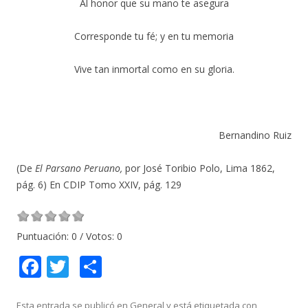
Al honor que su mano te asegura
Corresponde tu fé; y en tu memoria
Vive tan inmortal como en su gloria.
Bernandino Ruiz
(De
El Parsano Peruano,
por José Toribio Polo, Lima 1862,
pág. 6) En CDIP Tomo XXIV, pág. 129
Puntuación:
0
/ Votos:
0
F
T
C
ac
w
o
Esta entrada se publicó en
General
y está etiquetada con