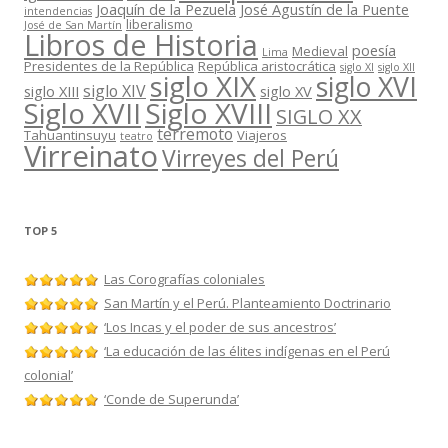
Joaquín de la Pezuela
José Agustín de la Puente
intendencias
liberalismo
José de San Martín
Libros de Historia
poesía
Medieval
Lima
Presidentes de la República
República aristocrática
siglo XI
siglo XII
siglo XIX
siglo XVI
siglo XIV
siglo XIII
siglo XV
Siglo XVII
Siglo XVIII
SIGLO XX
terremoto
Tahuantinsuyu
Viajeros
teatro
Virreinato
Virreyes del Perú
TOP 5
Las Corografías coloniales
San Martín y el Perú. Planteamiento Doctrinario
‘Los Incas y el poder de sus ancestros’
‘La educación de las élites indígenas en el Perú
colonial’
‘Conde de Superunda’