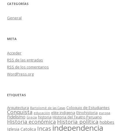
CATEGORÍAS
General
META
Acceder
RSS
de las entradas
RSS
de los comentarios
WordPress.org
ETIQUETAS
Arquitectura
Coloquio de Estudiantes
Bartolomé de las Casas
Conquista
elite indigena
Etnohistoria
educación
europa
Fidelismo
historia
Historia del Teatro Peruano
Grecia
Historia política
Historia económica
hobbes
independencia
Incas
Iglesia Catolica