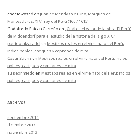
esdetqwasdd
en
Juan de Mendoza y Luna, Marqués de
Montesclaros. XI Virrey del Perú (1607-1615)
Godofredo Puican Carreño
en
¿Cuál es el valor de la obra ‘El Perú’
de Middendorf para el estudio de la historia del siglo XIX?
patricio-alvaradol
en
Mestizos reales en el virreinato del Perú:
indios nobles, caciques y capitanes de mita
Cèsar Sàenz
en
Mestizos reales en el virreinato del Perú: indios
nobles, caciques y capitanes de mita
Tu peor miedo
en
Mestizos reales en el virreinato del Perú: indios
nobles, caciques y capitanes de mita
ARCHIVOS
septiembre 2014
diciembre 2013
noviembre 2013