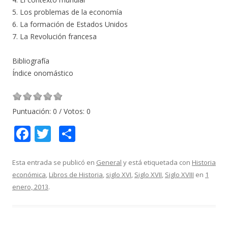
5. Los problemas de la economía
6. La formación de Estados Unidos
7. La Revolución francesa
Bibliografía
Índice onomástico
Puntuación:
0
/ Votos:
0
F
T
C
ac
w
o
e
itt
m
Esta entrada se publicó en
General
y está etiquetada con
Historia
económica
,
Libros de Historia
,
siglo XVI
,
Siglo XVII
,
Siglo XVIII
en
1
b
er
p
enero, 2013
.
o
ar
o
ti