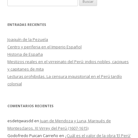
B
u
s
c
ENTRADAS RECIENTES
a
r
Joaquín de la Pezuela
:
Centro y periferia en el Imperio Español
Historia de España
Mestizos reales en el virreinato del Perú: indios nobles, caciques
y capitanes de mita
Lecturas prohibidas. La censura inquisitorial en el Perú tardío
colonial
COMENTARIOS RECIENTES
esdetqwasdd
en
Juan de Mendoza y Luna, Marqués de
Montesclaros. XI Virrey del Perú (1607-1615)
Godofredo Puican Carreño
en
¿Cuál es el valor de la obra ‘El Perú’