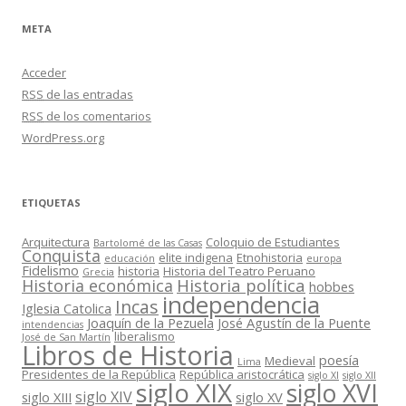
META
Acceder
RSS
de las entradas
RSS
de los comentarios
WordPress.org
ETIQUETAS
Arquitectura
Coloquio de Estudiantes
Bartolomé de las Casas
Conquista
elite indigena
Etnohistoria
educación
europa
Fidelismo
historia
Historia del Teatro Peruano
Grecia
Historia política
Historia económica
hobbes
independencia
Incas
Iglesia Catolica
Joaquín de la Pezuela
José Agustín de la Puente
intendencias
liberalismo
José de San Martín
Libros de Historia
poesía
Medieval
Lima
Presidentes de la República
República aristocrática
siglo XI
siglo XII
siglo XIX
siglo XVI
siglo XIV
siglo XIII
siglo XV