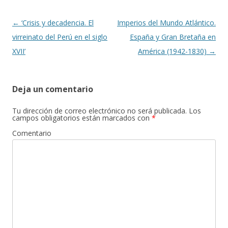
k
r
Navegación
←
‘Crisis y decadencia. El
Imperios del Mundo Atlántico.
de
virreinato del Perú en el siglo
España y Gran Bretaña en
entradas
XVII’
América (1942-1830)
→
Deja un comentario
Tu dirección de correo electrónico no será publicada.
Los
campos obligatorios están marcados con
*
Comentario