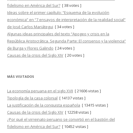
fidelismo en América del Sur?
[ 38 votes ]
Ideas sobre el primer capítulo: “Esquema de la evolución
económica” en “7 ensayos de interpretación de la realidad social”
de José Carlos Mariátegui
[ 34 votes ]
Algunas ideas principales del texto “Apogeo y crisis en la
República Aristocrática. Segunda Parte: El consenso y la violencia”
de Burga y Flores Galindo
[ 24 votes ]
Causas de la crisis del Siglo XIV
[ 20 votes ]
MÁS VISITADOS
La economía peruana en el siglo XVII
[ 21606 vistas ]
Tipología de la casa colonial
[ 14137 vistas ]
La justificación de la conquista española
[ 13415 vistas ]
Causas de la crisis del Siglo XIV
[ 12258 vistas ]
¿Por qué el virreinato peruano se convirtió en el bastión del
fidelismo en América del Sur?
[ 10452 vistas ]