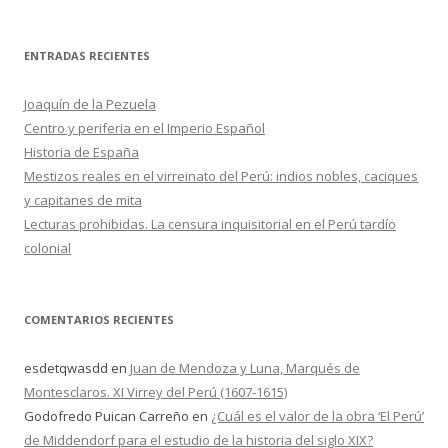
u
s
c
ENTRADAS RECIENTES
a
r
Joaquín de la Pezuela
:
Centro y periferia en el Imperio Español
Historia de España
Mestizos reales en el virreinato del Perú: indios nobles, caciques
y capitanes de mita
Lecturas prohibidas. La censura inquisitorial en el Perú tardío
colonial
COMENTARIOS RECIENTES
esdetqwasdd
en
Juan de Mendoza y Luna, Marqués de
Montesclaros. XI Virrey del Perú (1607-1615)
Godofredo Puican Carreño
en
¿Cuál es el valor de la obra ‘El Perú’
de Middendorf para el estudio de la historia del siglo XIX?