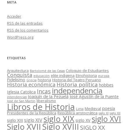
META
Acceder
RSS
de las entradas
RSS
de los comentarios
WordPress.org
ETIQUETAS
Arquitectura
Coloquio de Estudiantes
Bartolomé de las Casas
Conquista
elite indigena
Etnohistoria
educación
europa
Fidelismo
historia
Historia del Teatro Peruano
Grecia
Historia política
Historia económica
hobbes
independencia
Incas
Iglesia Catolica
Joaquín de la Pezuela
José Agustín de la Puente
intendencias
liberalismo
José de San Martín
Libros de Historia
poesía
Medieval
Lima
Presidentes de la República
República aristocrática
siglo XI
siglo XII
siglo XIX
siglo XVI
siglo XIV
siglo XIII
siglo XV
Siglo XVII
Siglo XVIII
SIGLO XX