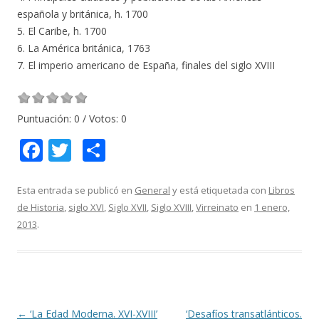
española y británica, h. 1700
5. El Caribe, h. 1700
6. La América británica, 1763
7. El imperio americano de España, finales del siglo XVIII
Puntuación:
0
/ Votos:
0
F
T
C
ac
w
o
e
itt
m
Esta entrada se publicó en
General
y está etiquetada con
Libros
de Historia
,
siglo XVI
,
Siglo XVII
,
Siglo XVIII
,
Virreinato
en
1 enero,
b
er
p
2013
.
o
ar
o
ti
k
r
Navegación
←
‘La Edad Moderna. XVI-XVIII’
‘Desafíos transatlánticos.