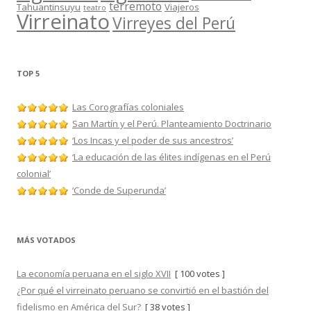
terremoto
Tahuantinsuyu
Viajeros
teatro
Virreinato
Virreyes del Perú
TOP 5
Las Corografías coloniales
San Martín y el Perú. Planteamiento Doctrinario
‘Los Incas y el poder de sus ancestros’
‘La educación de las élites indígenas en el Perú
colonial’
‘Conde de Superunda’
MÁS VOTADOS
La economía peruana en el siglo XVII
[ 100 votes ]
¿Por qué el virreinato peruano se convirtió en el bastión del
fidelismo en América del Sur?
[ 38 votes ]