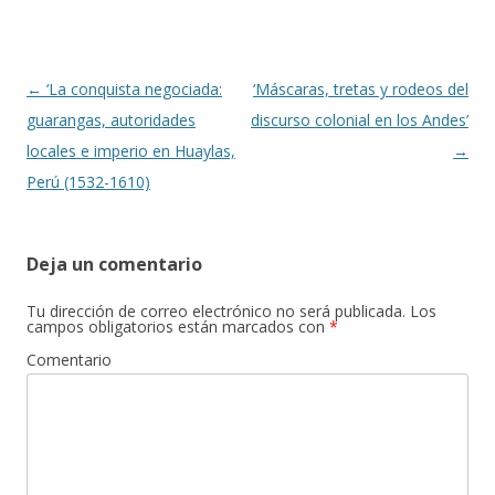
o
ti
k
r
Navegación
←
‘La conquista negociada:
‘Máscaras, tretas y rodeos del
de
guarangas, autoridades
discurso colonial en los Andes’
entradas
locales e imperio en Huaylas,
→
Perú (1532-1610)
Deja un comentario
Tu dirección de correo electrónico no será publicada.
Los
campos obligatorios están marcados con
*
Comentario