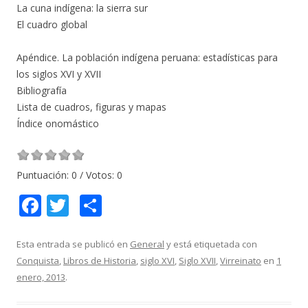
La cuna indígena: la sierra sur
El cuadro global
Apéndice. La población indígena peruana: estadísticas para
los siglos XVI y XVII
Bibliografía
Lista de cuadros, figuras y mapas
Índice onomástico
Puntuación:
0
/ Votos:
0
F
T
C
ac
w
o
e
itt
m
Esta entrada se publicó en
General
y está etiquetada con
Conquista
,
Libros de Historia
,
siglo XVI
,
Siglo XVII
,
Virreinato
en
1
b
er
p
enero, 2013
.
o
ar