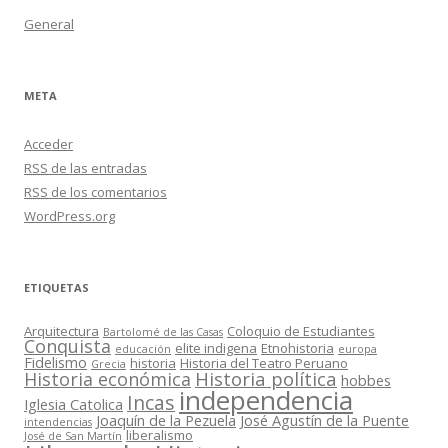
General
META
Acceder
RSS
de las entradas
RSS
de los comentarios
WordPress.org
ETIQUETAS
Arquitectura
Coloquio de Estudiantes
Bartolomé de las Casas
Conquista
elite indigena
Etnohistoria
educación
europa
Fidelismo
historia
Historia del Teatro Peruano
Grecia
Historia política
Historia económica
hobbes
independencia
Incas
Iglesia Catolica
Joaquín de la Pezuela
José Agustín de la Puente
intendencias
liberalismo
José de San Martín