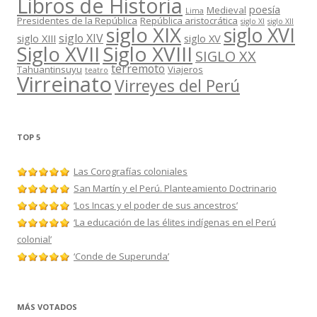
Libros de Historia
poesía
Medieval
Lima
Presidentes de la República
República aristocrática
siglo XI
siglo XII
siglo XIX
siglo XVI
siglo XIV
siglo XIII
siglo XV
Siglo XVII
Siglo XVIII
SIGLO XX
terremoto
Tahuantinsuyu
Viajeros
teatro
Virreinato
Virreyes del Perú
TOP 5
Las Corografías coloniales
San Martín y el Perú. Planteamiento Doctrinario
‘Los Incas y el poder de sus ancestros’
‘La educación de las élites indígenas en el Perú
colonial’
‘Conde de Superunda’
MÁS VOTADOS