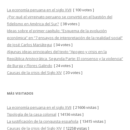
La economía peruana en el siglo XVII
[ 100 votes ]
¿Por qué el virreinato peruano se convirtió en el bastión del
fidelismo en América del Sur?
[ 38 votes ]
Ideas sobre el primer capítulo: “Esquema de la evolución
económica” en “7 ensayos de interpretación de la realidad social”
de José Carlos Mariátegui
[ 34 votes ]
Algunas ideas principales del texto “Apogeo y crisis en la
República Aristocrática. Segunda Parte: El consenso y la violencia”
de Burga y Flores Galindo
[ 24 votes ]
Causas de la crisis del Siglo XIV
[ 20 votes ]
MÁS VISITADOS
La economía peruana en el siglo XVII
[ 21606 vistas ]
Tipología de la casa colonial
[ 14136 vistas ]
La justificación de la conquista española
[ 13415 vistas ]
Causas de la crisis del Siglo XIV
[ 12258 vistas ]