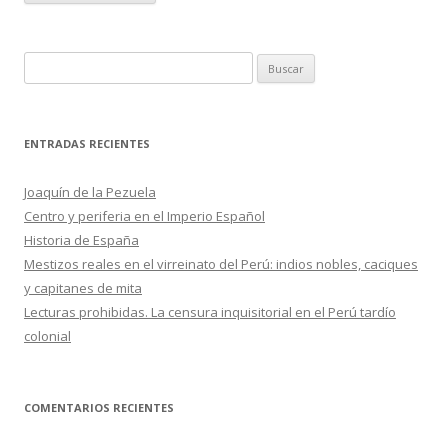
B
u
s
c
ENTRADAS RECIENTES
a
r
Joaquín de la Pezuela
:
Centro y periferia en el Imperio Español
Historia de España
Mestizos reales en el virreinato del Perú: indios nobles, caciques
y capitanes de mita
Lecturas prohibidas. La censura inquisitorial en el Perú tardío
colonial
COMENTARIOS RECIENTES