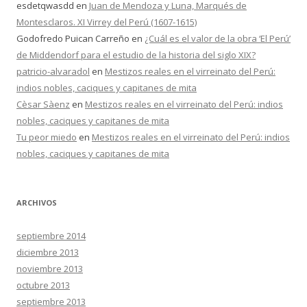
esdetqwasdd
en
Juan de Mendoza y Luna, Marqués de
Montesclaros. XI Virrey del Perú (1607-1615)
Godofredo Puican Carreño
en
¿Cuál es el valor de la obra ‘El Perú’
de Middendorf para el estudio de la historia del siglo XIX?
patricio-alvaradol
en
Mestizos reales en el virreinato del Perú:
indios nobles, caciques y capitanes de mita
Cèsar Sàenz
en
Mestizos reales en el virreinato del Perú: indios
nobles, caciques y capitanes de mita
Tu peor miedo
en
Mestizos reales en el virreinato del Perú: indios
nobles, caciques y capitanes de mita
ARCHIVOS
septiembre 2014
diciembre 2013
noviembre 2013
octubre 2013
septiembre 2013