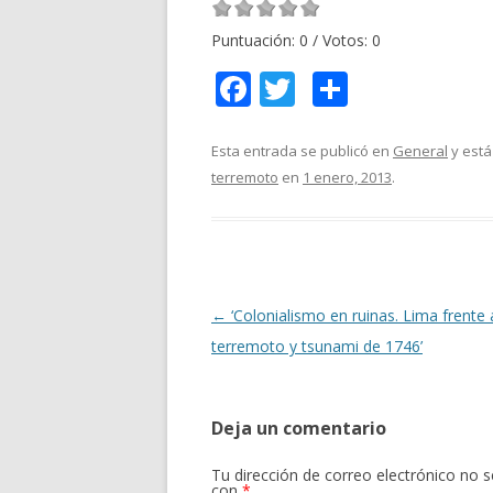
Puntuación:
0
/ Votos:
0
F
T
C
ac
w
o
e
itt
m
Esta entrada se publicó en
General
y está
terremoto
en
1 enero, 2013
.
b
er
p
o
ar
o
ti
k
r
Navegación
←
‘Colonialismo en ruinas. Lima frente 
de
terremoto y tsunami de 1746’
entradas
Deja un comentario
Tu dirección de correo electrónico no s
con
*