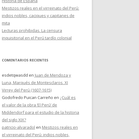
Historia de España
Mestizos reales en el virreinato del Perú:
indios nobles, caciques y capitanes de
mita
Lecturas prohibidas. La censura
inquisitorial en el Perú tardío colonial
COMENTARIOS RECIENTES
esdetqwasdd
en
Juan de Mendoza y
Luna, Marqués de Montesclaros. XI
Virrey del Perú (1607-1615)
Godofredo Puican Carreño
en
¿Cuál es
el valor de la obra ‘El Perú’ de
Middendorf para el estudio de la historia
del siglo XIX?
patricio-alvaradol
en
Mestizos reales en
el virreinato del Perú: indios nobles,