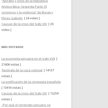
“Apogeo y crisis en la República
Aristocrática. Segunda Parte: El
consenso y la violencia” de Burga y
Flores Galindo
[ 24 votes ]
Causas de la crisis del Siglo XIV
[ 20
votes ]
MÁS VISITADOS
La economía peruana en el siglo XVII
[
21606 vistas ]
Tipología de la casa colonial
[ 14137
vistas ]
La justificación de la conquista española
[ 13416 vistas ]
Causas de la crisis del Siglo XIV
[ 12259
vistas ]
¿Por qué el virreinato peruano se