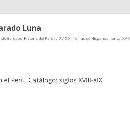
varado Luna
undo Europeo, Historia del Perú (s. XV-XIX), Temas de Hispanoamérica (XV-XIX
Ir
al
contenido
 el Perú. Catálogo: siglos XVIII-XIX