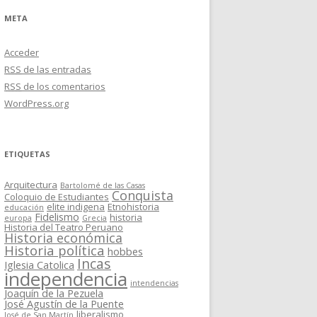
META
Acceder
RSS
de las entradas
RSS
de los comentarios
WordPress.org
ETIQUETAS
Arquitectura
Bartolomé de las Casas
Conquista
Coloquio de Estudiantes
elite indigena
Etnohistoria
educación
Fidelismo
historia
europa
Grecia
Historia del Teatro Peruano
Historia económica
Historia política
hobbes
Incas
Iglesia Catolica
independencia
intendencias
Joaquín de la Pezuela
José Agustín de la Puente
liberalismo
José de San Martín