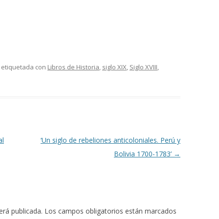
 etiquetada con
Libros de Historia
,
siglo XIX
,
Siglo XVIII
,
al
‘Un siglo de rebeliones anticoloniales. Perú y
Bolivia 1700-1783’
→
erá publicada.
Los campos obligatorios están marcados