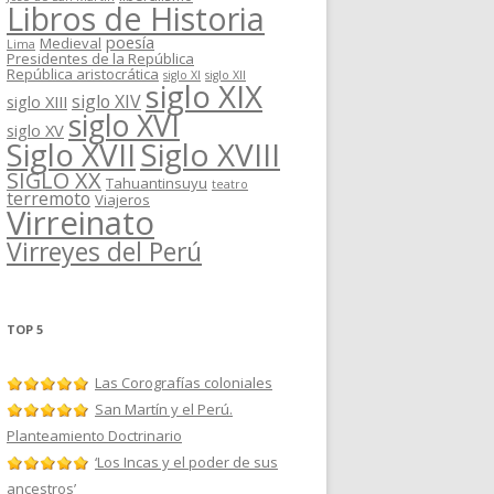
Libros de Historia
poesía
Medieval
Lima
Presidentes de la República
República aristocrática
siglo XI
siglo XII
siglo XIX
siglo XIV
siglo XIII
siglo XVI
siglo XV
Siglo XVII
Siglo XVIII
SIGLO XX
Tahuantinsuyu
teatro
terremoto
Viajeros
Virreinato
Virreyes del Perú
TOP 5
Las Corografías coloniales
San Martín y el Perú.
Planteamiento Doctrinario
‘Los Incas y el poder de sus
ancestros’