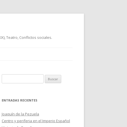
), Teatro, Conflictos sociales.
B
u
s
c
ENTRADAS RECIENTES
a
r
Joaquín de la Pezuela
:
Centro y periferia en el Imperio Español