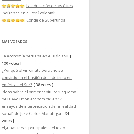
‘La educación de las élites
indígenas en el Perú colonial’
‘Conde de Superunda’
MÁS VOTADOS
La economía peruana en el siglo XVII
[
100 votes ]
¿Por qué el virreinato peruano se
convirtió en el bastión del fidelismo en
América del Sur?
[ 38 votes ]
Ideas sobre el primer capítulo: “Esquema
de la evolución económica” en “7
ensayos de interpretación de la realidad
social” de José Carlos Mariátegui
[ 34
votes ]
Algunas ideas principales del texto