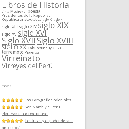
Libros de Historia
poesía
Medieval
Lima
Presidentes de la República
República aristocrática
siglo XI
siglo XII
siglo XIX
siglo XIV
siglo XIII
siglo XVI
siglo XV
Siglo XVII
Siglo XVIII
SIGLO XX
Tahuantinsuyu
teatro
terremoto
Viajeros
Virreinato
Virreyes del Perú
TOP 5
Las Corografías coloniales
San Martín y el Perú.
Planteamiento Doctrinario
‘Los Incas y el poder de sus
ancestros’