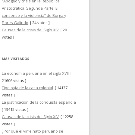
“Apogeo y crisis en la República
Aristocrática. Segunda Parte: El
consenso y la violencia” de Burga y
Flores Galindo
[ 24 votes ]
Causas de la crisis del Siglo XIV
[ 20
votes ]
MÁS VISITADOS
La economía peruana en el siglo XVII
[
21606 vistas ]
Tipología de la casa colonial
[ 14137
vistas ]
La justificación de la conquista española
[ 13415 vistas ]
Causas de la crisis del Siglo XIV
[ 12258
vistas ]
¿Por qué el virreinato peruano se