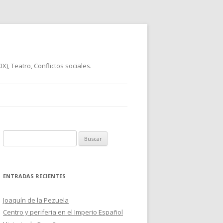
), Teatro, Conflictos sociales.
B
u
s
c
ENTRADAS RECIENTES
a
r
Joaquín de la Pezuela
:
Centro y periferia en el Imperio Español