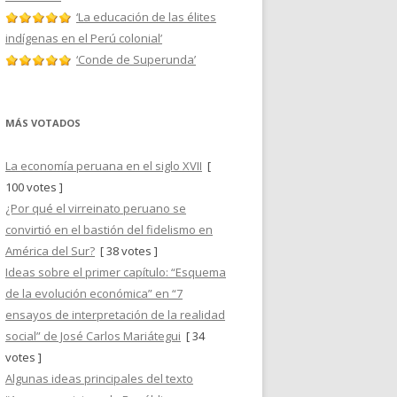
‘La educación de las élites
indígenas en el Perú colonial’
‘Conde de Superunda’
MÁS VOTADOS
La economía peruana en el siglo XVII
[
100 votes ]
¿Por qué el virreinato peruano se
convirtió en el bastión del fidelismo en
América del Sur?
[ 38 votes ]
Ideas sobre el primer capítulo: “Esquema
de la evolución económica” en “7
ensayos de interpretación de la realidad
social” de José Carlos Mariátegui
[ 34
votes ]
Algunas ideas principales del texto