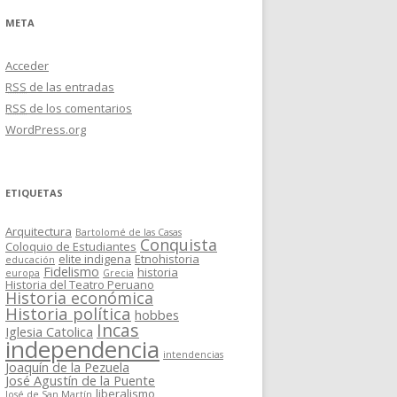
META
Acceder
RSS
de las entradas
RSS
de los comentarios
WordPress.org
ETIQUETAS
Arquitectura
Bartolomé de las Casas
Conquista
Coloquio de Estudiantes
elite indigena
Etnohistoria
educación
Fidelismo
historia
europa
Grecia
Historia del Teatro Peruano
Historia económica
Historia política
hobbes
Incas
Iglesia Catolica
independencia
intendencias
Joaquín de la Pezuela
José Agustín de la Puente
liberalismo
José de San Martín