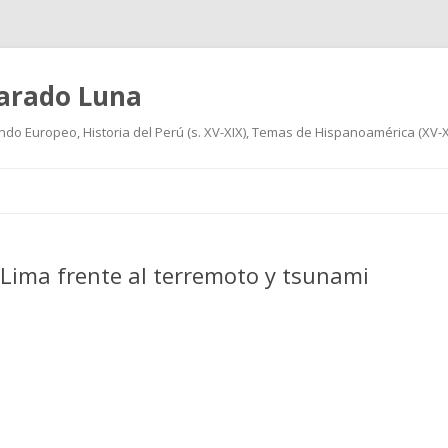
varado Luna
undo Europeo, Historia del Perú (s. XV-XIX), Temas de Hispanoamérica (XV-XIX
Ir
al
contenido
 Lima frente al terremoto y tsunami