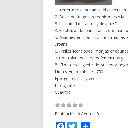
1. Terremotos, tsunamis, el absolutis
2. Bolas de fuego: premoniciones y la 
3. La ciudad de “antes y después”
4. Estabilizando lo inestable, ordenan
5. Visiones en conflicto de Lima: las
urbana
6. Frailes licenciosos, monjas errabun
7. Controlar los cuerpos femeninos y apl
8. “Toda esta gente de yndios y negr
Lima y Huarochirí de 1750
Epílogo: réplicas y ecos
Bibliografía
Cuadros
Puntuación:
0
/ Votos:
0
F
T
C