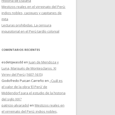
Historia de España
Mestizos reales en el virreinato del Perú:
indios nobles, caciques y capitanes de
mita
Lecturas prohibidas. La censura
inquisitorial en el Perú tardío colonial
COMENTARIOS RECIENTES
esdetqwasdd
en
Juan de Mendoza y
Luna, Marqués de Montesclaros. XI
Virrey del Perú (1607-1615)
Godofredo Puican Carreño
en
¿Cuál es
el valor de la obra ‘El Perú’ de
Middendorf para el estudio de la historia
del siglo XIX?
patricio-alvaradol
en
Mestizos reales en
el virreinato del Perú: indios nobles,