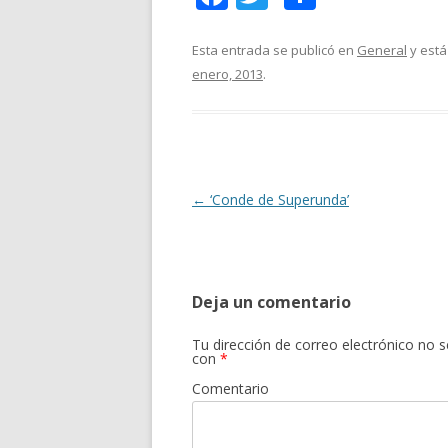
ac
w
o
e
itt
m
Esta entrada se publicó en
General
y está
enero, 2013
.
b
er
p
o
ar
o
ti
k
r
Navegación
←
‘Conde de Superunda’
de
entradas
Deja un comentario
Tu dirección de correo electrónico no s
con
*
Comentario