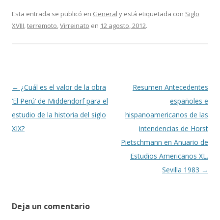
ac
w
o
e
itt
m
Esta entrada se publicó en
General
y está etiquetada con
Siglo
XVIII
,
terremoto
,
Virreinato
en
12 agosto, 2012
.
b
er
p
o
ar
o
ti
k
r
Navegación
←
¿Cuál es el valor de la obra
Resumen Antecedentes
de
‘El Perú’ de Middendorf para el
españoles e
entradas
estudio de la historia del siglo
hispanoamericanos de las
XIX?
intendencias de Horst
Pietschmann en Anuario de
Estudios Americanos XL.
Sevilla 1983
→
Deja un comentario