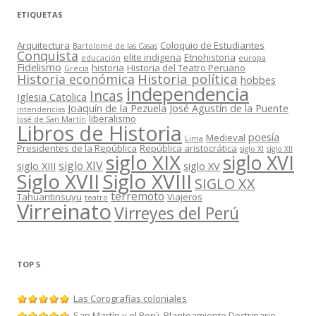
ETIQUETAS
Arquitectura
Coloquio de Estudiantes
Bartolomé de las Casas
Conquista
elite indigena
Etnohistoria
educación
europa
Fidelismo
historia
Historia del Teatro Peruano
Grecia
Historia política
Historia económica
hobbes
independencia
Incas
Iglesia Catolica
Joaquín de la Pezuela
José Agustín de la Puente
intendencias
liberalismo
José de San Martín
Libros de Historia
poesía
Medieval
Lima
Presidentes de la República
República aristocrática
siglo XI
siglo XII
siglo XIX
siglo XVI
siglo XIV
siglo XIII
siglo XV
Siglo XVII
Siglo XVIII
SIGLO XX
terremoto
Tahuantinsuyu
Viajeros
teatro
Virreinato
Virreyes del Perú
TOP 5
Las Corografías coloniales
San Martín y el Perú. Planteamiento Doctrinario