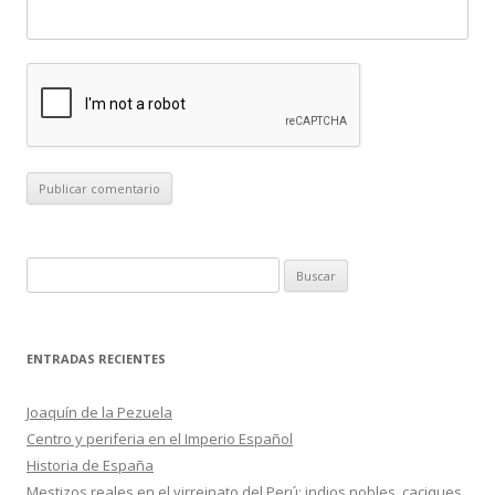
B
u
s
c
ENTRADAS RECIENTES
a
r
Joaquín de la Pezuela
:
Centro y periferia en el Imperio Español
Historia de España
Mestizos reales en el virreinato del Perú: indios nobles, caciques