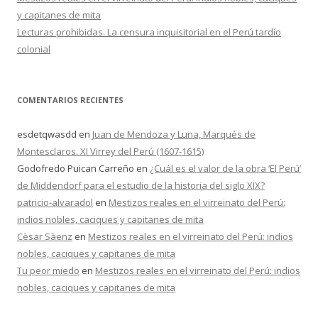
y capitanes de mita
Lecturas prohibidas. La censura inquisitorial en el Perú tardío
colonial
COMENTARIOS RECIENTES
esdetqwasdd
en
Juan de Mendoza y Luna, Marqués de
Montesclaros. XI Virrey del Perú (1607-1615)
Godofredo Puican Carreño
en
¿Cuál es el valor de la obra ‘El Perú’
de Middendorf para el estudio de la historia del siglo XIX?
patricio-alvaradol
en
Mestizos reales en el virreinato del Perú:
indios nobles, caciques y capitanes de mita
Cèsar Sàenz
en
Mestizos reales en el virreinato del Perú: indios
nobles, caciques y capitanes de mita
Tu peor miedo
en
Mestizos reales en el virreinato del Perú: indios
nobles, caciques y capitanes de mita