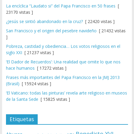
La encíclica “Laudato si” del Papa Francisco en 50 frases
[
23170 vistas ]
¿Jesús se sintió abandonado en la cruz?
[ 22420 vistas ]
San Francisco y el origen del pesebre navideño
[ 21432 vistas
]
Pobreza, castidad y obediencia… Los votos religiosos en el
siglo XXI
[ 21237 vistas ]
‘El Dador de Recuerdos’: Una realidad que omite lo que nos
hace humanos
[ 17272 vistas ]
Frases más importantes del Papa Francisco en la JMJ 2013
(Brasil)
[ 15924 vistas ]
‘El Vaticano: todas las pinturas’ revela arte religioso en museos
de la Santa Sede
[ 15825 vistas ]
Etiquetas
Benedicto XVI