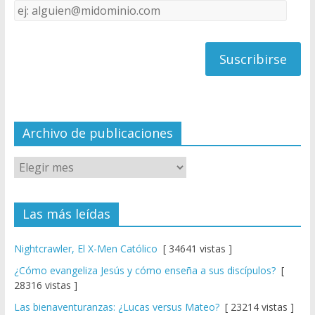
Dirección
C
de
h
correo
a
n
n
el
Archivo de publicaciones
Las más leídas
Nightcrawler, El X-Men Católico
[ 34641 vistas ]
¿Cómo evangeliza Jesús y cómo enseña a sus discípulos?
[
28316 vistas ]
Las bienaventuranzas: ¿Lucas versus Mateo?
[ 23214 vistas ]