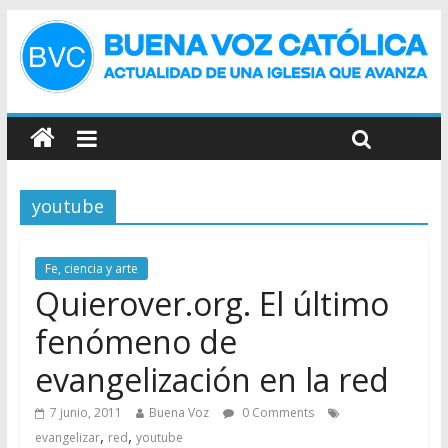
youtube
Fe, ciencia y arte
Quierover.org. El último
fenómeno de
evangelización en la red
7 junio, 2011
Buena Voz
0 Comments
,
,
evangelizar
red
youtube