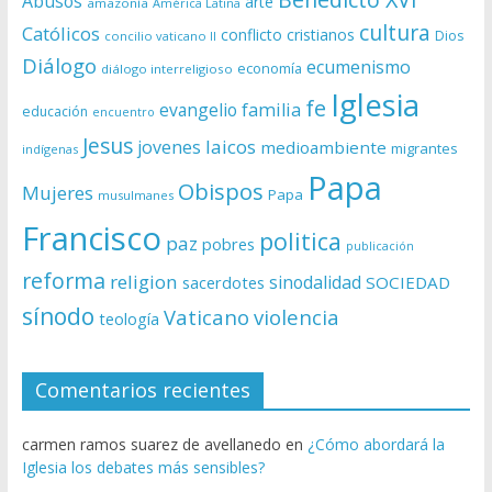
Abusos
arte
amazonía
América Latina
cultura
Católicos
conflicto
cristianos
Dios
concilio vaticano II
Diálogo
ecumenismo
economía
diálogo interreligioso
Iglesia
fe
evangelio
familia
educación
encuentro
Jesus
laicos
jovenes
medioambiente
migrantes
indígenas
Papa
Obispos
Mujeres
Papa
musulmanes
Francisco
politica
paz
pobres
publicación
reforma
religion
sinodalidad
sacerdotes
SOCIEDAD
sínodo
Vaticano
violencia
teología
Comentarios recientes
carmen ramos suarez de avellanedo
en
¿Cómo abordará la
Iglesia los debates más sensibles?