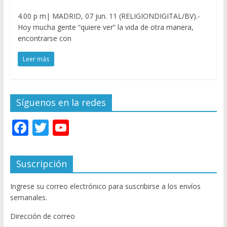
4.00 p m| MADRID, 07 jun. 11 (RELIGIONDIGITAL/BV).-
Hoy mucha gente “quiere ver” la vida de otra manera,
encontrarse con
Leer más
Síguenos en la redes
F
T
Y
ac
w
o
e
itt
u
Suscripción
b
er
T
Ingrese su correo electrónico para suscribirse a los envíos
o
u
semanales.
o
b
Dirección de correo
k
e