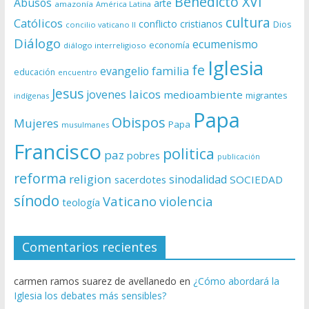
Benedicto XVI
Abusos
arte
amazonía
América Latina
cultura
Católicos
conflicto
cristianos
Dios
concilio vaticano II
Diálogo
ecumenismo
economía
diálogo interreligioso
Iglesia
fe
evangelio
familia
educación
encuentro
Jesus
laicos
jovenes
medioambiente
migrantes
indígenas
Papa
Obispos
Mujeres
Papa
musulmanes
Francisco
politica
paz
pobres
publicación
reforma
religion
sinodalidad
sacerdotes
SOCIEDAD
sínodo
Vaticano
violencia
teología
Comentarios recientes
carmen ramos suarez de avellanedo
en
¿Cómo abordará la
Iglesia los debates más sensibles?