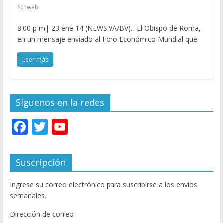
Schwab
8.00 p m| 23 ene 14 (NEWS.VA/BV).- El Obispo de Roma,
en un mensaje enviado al Foro Económico Mundial que
Leer más
Síguenos en la redes
F
T
Y
ac
w
o
e
itt
u
Suscripción
b
er
T
Ingrese su correo electrónico para suscribirse a los envíos
o
u
semanales.
o
b
Dirección de correo
k
e