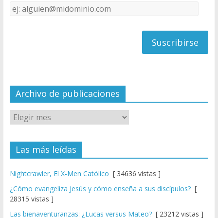
Dirección
C
de
h
correo
a
n
n
el
Archivo de publicaciones
Las más leídas
Nightcrawler, El X-Men Católico
[ 34636 vistas ]
¿Cómo evangeliza Jesús y cómo enseña a sus discípulos?
[
28315 vistas ]
Las bienaventuranzas: ¿Lucas versus Mateo?
[ 23212 vistas ]