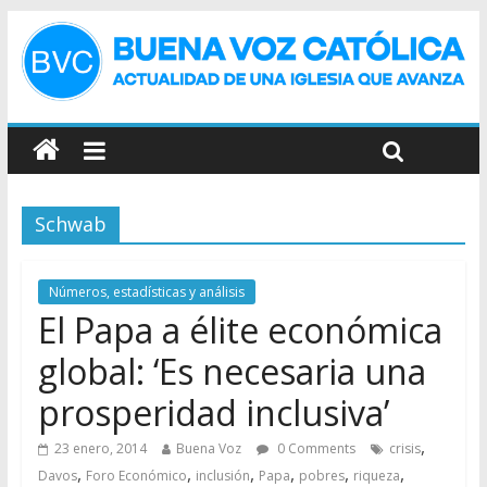
Schwab
Números, estadísticas y análisis
El Papa a élite económica
global: ‘Es necesaria una
prosperidad inclusiva’
,
23 enero, 2014
Buena Voz
0 Comments
crisis
,
,
,
,
,
,
Davos
Foro Económico
inclusión
Papa
pobres
riqueza