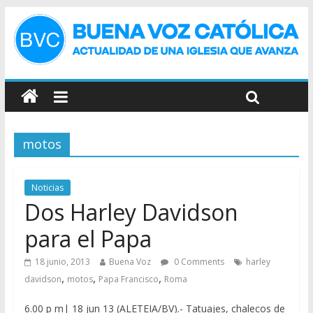
motos
Noticias
Dos Harley Davidson
para el Papa
18 junio, 2013
Buena Voz
0 Comments
harley
,
,
,
davidson
motos
Papa Francisco
Roma
6.00 p m| 18 jun 13 (ALETEIA/BV).- Tatuajes, chalecos de