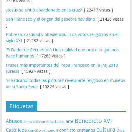
23164 vistas ]
¿Jesús se sintió abandonado en la cruz?
[ 22417 vistas ]
San Francisco y el origen del pesebre navideño
[ 21426 vistas
]
Pobreza, castidad y obediencia… Los votos religiosos en el
siglo XXI
[ 21232 vistas ]
‘El Dador de Recuerdos’: Una realidad que omite lo que nos
hace humanos
[ 17268 vistas ]
Frases más importantes del Papa Francisco en la JMJ 2013
(Brasil)
[ 15924 vistas ]
‘El Vaticano: todas las pinturas’ revela arte religioso en museos
de la Santa Sede
[ 15824 vistas ]
Etiquetas
Benedicto XVI
Abusos
arte
amazonía
América Latina
cultura
Católicos
conflicto
cristianos
Dios
concilio vaticano II