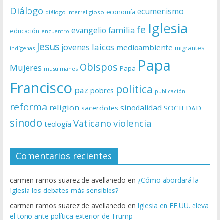
Diálogo
ecumenismo
economía
diálogo interreligioso
Iglesia
fe
evangelio
familia
educación
encuentro
Jesus
laicos
jovenes
medioambiente
migrantes
indígenas
Papa
Obispos
Mujeres
Papa
musulmanes
Francisco
politica
paz
pobres
publicación
reforma
religion
sinodalidad
sacerdotes
SOCIEDAD
sínodo
Vaticano
violencia
teología
Comentarios recientes
carmen ramos suarez de avellanedo
en
¿Cómo abordará la
Iglesia los debates más sensibles?
carmen ramos suarez de avellanedo
en
Iglesia en EE.UU. eleva
el tono ante política exterior de Trump