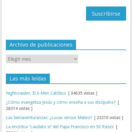
h
correo
a
n
n
el
Archivo de publicaciones
Las más leídas
Nightcrawler, El X-Men Católico
[ 34635 vistas ]
¿Cómo evangeliza Jesús y cómo enseña a sus discípulos?
[
28314 vistas ]
Las bienaventuranzas: ¿Lucas versus Mateo?
[ 23210 vistas ]
La encíclica “Laudato si” del Papa Francisco en 50 frases
[