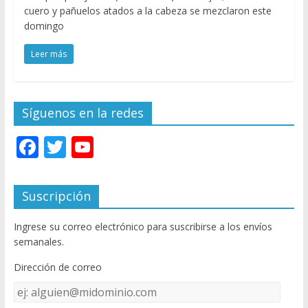
cuero y pañuelos atados a la cabeza se mezclaron este
domingo
Leer más
Síguenos en la redes
F
T
Y
ac
w
o
e
itt
u
Suscripción
b
er
T
Ingrese su correo electrónico para suscribirse a los envíos
o
u
semanales.
o
b
Dirección de correo
k
e
Dirección
C
de