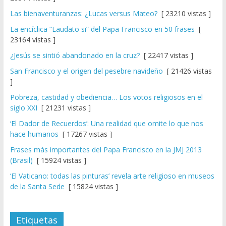
Las bienaventuranzas: ¿Lucas versus Mateo?
[ 23210 vistas ]
La encíclica “Laudato si” del Papa Francisco en 50 frases
[
23164 vistas ]
¿Jesús se sintió abandonado en la cruz?
[ 22417 vistas ]
San Francisco y el origen del pesebre navideño
[ 21426 vistas
]
Pobreza, castidad y obediencia… Los votos religiosos en el
siglo XXI
[ 21231 vistas ]
‘El Dador de Recuerdos’: Una realidad que omite lo que nos
hace humanos
[ 17267 vistas ]
Frases más importantes del Papa Francisco en la JMJ 2013
(Brasil)
[ 15924 vistas ]
‘El Vaticano: todas las pinturas’ revela arte religioso en museos
de la Santa Sede
[ 15824 vistas ]
Etiquetas