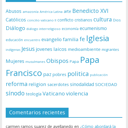
Benedicto XVI
Abusos
arte
amazonía
América Latina
cultura
Católicos
conflicto
cristianos
Dios
concilio vaticano II
Diálogo
ecumenismo
economía
diálogo interreligioso
Iglesia
fe
evangelio
familia
educación
encuentro
Jesus
laicos
jovenes
medioambiente
migrantes
indígenas
Papa
Obispos
Mujeres
Papa
musulmanes
Francisco
politica
paz
pobres
publicación
reforma
religion
sinodalidad
sacerdotes
SOCIEDAD
sínodo
Vaticano
violencia
teología
Comentarios recientes
carmen ramos suarez de avellanedo
en
¿Cómo abordará la