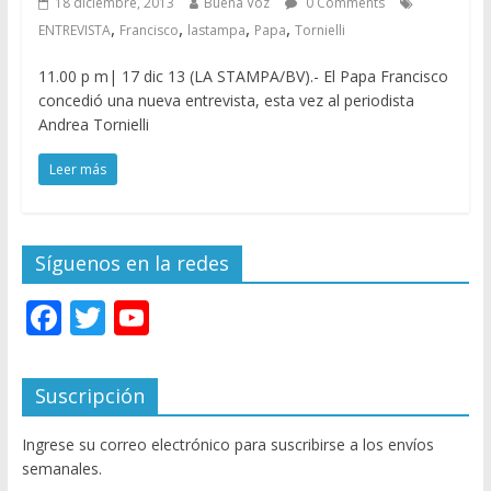
18 diciembre, 2013
Buena Voz
0 Comments
,
,
,
,
ENTREVISTA
Francisco
lastampa
Papa
Tornielli
11.00 p m| 17 dic 13 (LA STAMPA/BV).- El Papa Francisco
concedió una nueva entrevista, esta vez al periodista
Andrea Tornielli
Leer más
Síguenos en la redes
F
T
Y
ac
w
o
e
itt
u
Suscripción
b
er
T
Ingrese su correo electrónico para suscribirse a los envíos
o
u
semanales.