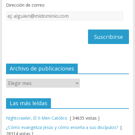
o
b
Dirección de correo
k
e
Dirección
C
de
h
correo
a
n
n
el
Archivo de publicaciones
Las más leídas
Nightcrawler, El X-Men Católico
[ 34635 vistas ]
¿Cómo evangeliza Jesús y cómo enseña a sus discípulos?
[
28314 vistas ]