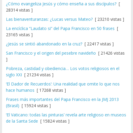
¿Cómo evangeliza Jesús y cómo enseña a sus discípulos?
[
28314 vistas ]
Las bienaventuranzas: ¿Lucas versus Mateo?
[ 23210 vistas ]
La encíclica “Laudato si” del Papa Francisco en 50 frases
[
23165 vistas ]
¿Jesús se sintió abandonado en la cruz?
[ 22417 vistas ]
San Francisco y el origen del pesebre navideño
[ 21426 vistas
]
Pobreza, castidad y obediencia… Los votos religiosos en el
siglo XXI
[ 21234 vistas ]
‘El Dador de Recuerdos’: Una realidad que omite lo que nos
hace humanos
[ 17268 vistas ]
Frases más importantes del Papa Francisco en la JMJ 2013
(Brasil)
[ 15924 vistas ]
‘El Vaticano: todas las pinturas’ revela arte religioso en museos
de la Santa Sede
[ 15824 vistas ]