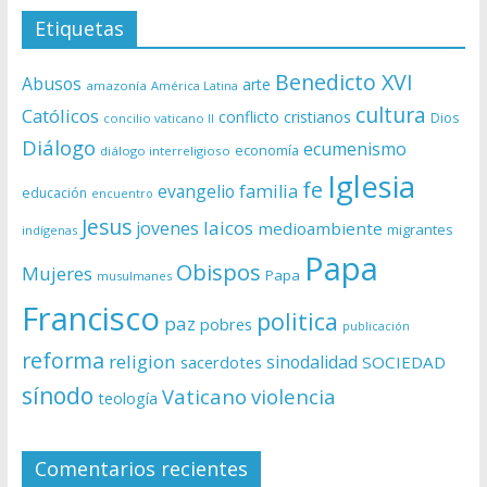
Etiquetas
Benedicto XVI
Abusos
arte
amazonía
América Latina
cultura
Católicos
conflicto
cristianos
Dios
concilio vaticano II
Diálogo
ecumenismo
economía
diálogo interreligioso
Iglesia
fe
evangelio
familia
educación
encuentro
Jesus
laicos
jovenes
medioambiente
migrantes
indígenas
Papa
Obispos
Mujeres
Papa
musulmanes
Francisco
politica
paz
pobres
publicación
reforma
religion
sinodalidad
sacerdotes
SOCIEDAD
sínodo
Vaticano
violencia
teología
Comentarios recientes