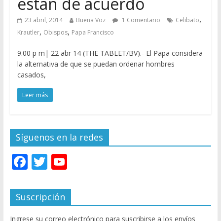
están de acuerdo
,
23 abril, 2014
Buena Voz
1 Comentario
Celibato
,
,
Krautler
Obispos
Papa Francisco
9.00 p m| 22 abr 14 (THE TABLET/BV).- El Papa considera
la alternativa de que se puedan ordenar hombres
casados,
Leer más
Síguenos en la redes
F
T
Y
ac
w
o
e
itt
u
Suscripción
b
er
T
Ingrese su correo electrónico para suscribirse a los envíos