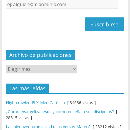
Dirección
C
de
h
correo
a
n
n
el
Archivo de publicaciones
Las más leídas
Nightcrawler, El X-Men Católico
[ 34636 vistas ]
¿Cómo evangeliza Jesús y cómo enseña a sus discípulos?
[
28315 vistas ]
Las bienaventuranzas: ¿Lucas versus Mateo?
[ 23212 vistas ]