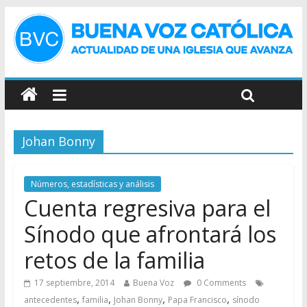
Johan Bonny
Números, estadísticas y análisis
Cuenta regresiva para el
Sínodo que afrontará los
retos de la familia
17 septiembre, 2014
Buena Voz
0 Comments
,
,
,
,
antecedentes
familia
Johan Bonny
Papa Francisco
sínodo