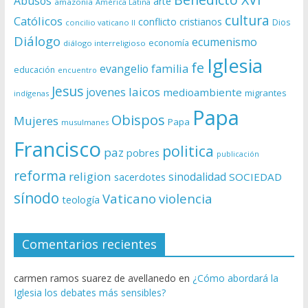
Abusos
arte
amazonía
América Latina
cultura
Católicos
conflicto
cristianos
Dios
concilio vaticano II
Diálogo
ecumenismo
economía
diálogo interreligioso
Iglesia
fe
evangelio
familia
educación
encuentro
Jesus
laicos
jovenes
medioambiente
migrantes
indígenas
Papa
Obispos
Mujeres
Papa
musulmanes
Francisco
politica
paz
pobres
publicación
reforma
religion
sinodalidad
sacerdotes
SOCIEDAD
sínodo
Vaticano
violencia
teología
Comentarios recientes
carmen ramos suarez de avellanedo
en
¿Cómo abordará la
Iglesia los debates más sensibles?