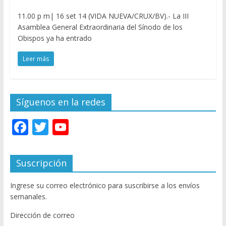
11.00 p m| 16 set 14 (VIDA NUEVA/CRUX/BV).- La III
Asamblea General Extraordinaria del Sínodo de los
Obispos ya ha entrado
Leer más
Síguenos en la redes
F
T
Y
ac
w
o
e
itt
u
Suscripción
b
er
T
Ingrese su correo electrónico para suscribirse a los envíos
o
u
semanales.
o
b
Dirección de correo
k
e