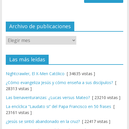
n
n
el
Archivo de publicaciones
Las más leídas
Nightcrawler, El X-Men Católico
[ 34635 vistas ]
¿Cómo evangeliza Jesús y cómo enseña a sus discípulos?
[
28313 vistas ]
Las bienaventuranzas: ¿Lucas versus Mateo?
[ 23210 vistas ]
La encíclica “Laudato si” del Papa Francisco en 50 frases
[
23161 vistas ]
¿Jesús se sintió abandonado en la cruz?
[ 22417 vistas ]