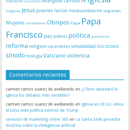
fe
evangelio
familia
educación
encuentro
Jesus
laicos
jovenes
medioambiente
migrantes
indígenas
Papa
Obispos
Mujeres
Papa
musulmanes
Francisco
politica
paz
pobres
publicación
reforma
religion
sinodalidad
sacerdotes
SOCIEDAD
sínodo
Vaticano
violencia
teología
Comentarios recientes
carmen ramos suarez de avellanedo
en
¿Cómo abordará la
Iglesia los debates más sensibles?
carmen ramos suarez de avellanedo
en
Iglesia en EE.UU. eleva
el tono ante política exterior de Trump
servicios de marketing online 360
en
La Santa Sede presenta
doctrina sobre la inteligencia artificial