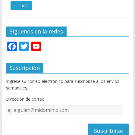
Leer más
Síguenos en la redes
F
T
Y
ac
w
o
e
itt
u
Suscripción
b
er
T
Ingrese su correo electrónico para suscribirse a los envíos
o
u
semanales.
o
b
Dirección de correo
k
e
Dirección
C
de
h
correo
a