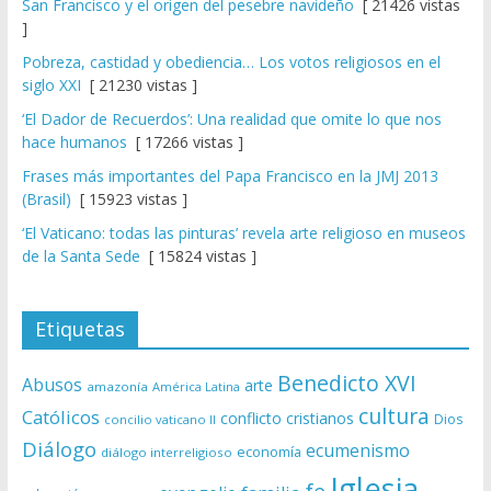
San Francisco y el origen del pesebre navideño
[ 21426 vistas
]
Pobreza, castidad y obediencia… Los votos religiosos en el
siglo XXI
[ 21230 vistas ]
‘El Dador de Recuerdos’: Una realidad que omite lo que nos
hace humanos
[ 17266 vistas ]
Frases más importantes del Papa Francisco en la JMJ 2013
(Brasil)
[ 15923 vistas ]
‘El Vaticano: todas las pinturas’ revela arte religioso en museos
de la Santa Sede
[ 15824 vistas ]
Etiquetas
Benedicto XVI
Abusos
arte
amazonía
América Latina
cultura
Católicos
conflicto
cristianos
Dios
concilio vaticano II
Diálogo
ecumenismo
economía
diálogo interreligioso
Iglesia