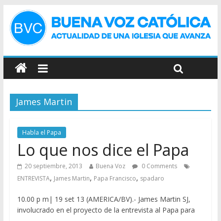
James Martin
Habla el Papa
Lo que nos dice el Papa
20 septiembre, 2013
Buena Voz
0 Comments
,
,
,
ENTREVISTA
James Martin
Papa Francisco
spadaro
10.00 p m| 19 set 13 (AMERICA/BV).- James Martin SJ,
involucrado en el proyecto de la entrevista al Papa para