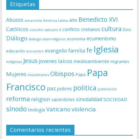
Etiquetas
Benedicto XVI
Abusos
arte
amazonía
América Latina
cultura
Católicos
conflicto
cristianos
Dios
concilio vaticano II
Diálogo
ecumenismo
economía
diálogo interreligioso
Iglesia
fe
evangelio
familia
educación
encuentro
Jesus
laicos
jovenes
medioambiente
migrantes
indígenas
Papa
Obispos
Mujeres
Papa
musulmanes
Francisco
politica
paz
pobres
publicación
reforma
religion
sinodalidad
sacerdotes
SOCIEDAD
sínodo
Vaticano
violencia
teología
Comentarios recientes