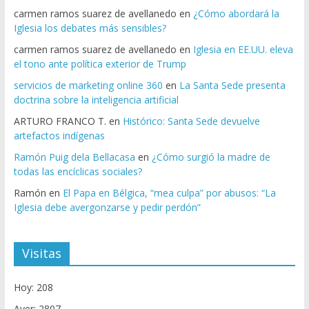
carmen ramos suarez de avellanedo
en
¿Cómo abordará la
Iglesia los debates más sensibles?
carmen ramos suarez de avellanedo
en
Iglesia en EE.UU. eleva
el tono ante política exterior de Trump
servicios de marketing online 360
en
La Santa Sede presenta
doctrina sobre la inteligencia artificial
ARTURO FRANCO T.
en
Histórico: Santa Sede devuelve
artefactos indígenas
Ramón Puig dela Bellacasa
en
¿Cómo surgió la madre de
todas las encíclicas sociales?
Ramón
en
El Papa en Bélgica, “mea culpa” por abusos: “La
Iglesia debe avergonzarse y pedir perdón”
Visitas
Hoy: 208
Ayer: 2807