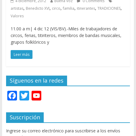
4 diciembre, 2012
Buena Voz
0 Comments
,
,
,
,
,
,
artistas
Benedicto XVI
circo
familia
itinerantes
TRADICIONES
Valores
11.00 a m| 4 dic 12 (VIS/BV).-Miles de trabajadores de
circos, ferias, titiriteros, miembros de bandas musicales,
grupos folklóricos y
Leer más
Síguenos en la redes
F
T
Y
ac
w
o
e
itt
u
Suscripción
b
er
T
Ingrese su correo electrónico para suscribirse a los envíos
o
u