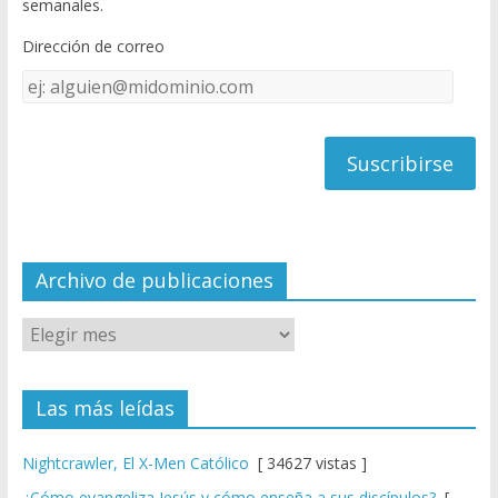
semanales.
o
b
Dirección de correo
k
e
Dirección
C
de
h
correo
a
n
n
el
Archivo de publicaciones
Las más leídas
Nightcrawler, El X-Men Católico
[ 34627 vistas ]
¿Cómo evangeliza Jesús y cómo enseña a sus discípulos?
[