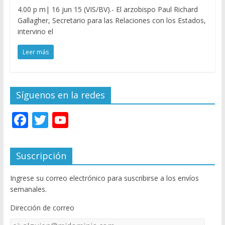
4.00 p m| 16 jun 15 (VIS/BV).- El arzobispo Paul Richard
Gallagher, Secretario para las Relaciones con los Estados,
intervino el
Leer más
Síguenos en la redes
F
T
Y
ac
w
o
e
itt
u
Suscripción
b
er
T
Ingrese su correo electrónico para suscribirse a los envíos
o
u
semanales.
o
b
Dirección de correo
k
e
Dirección