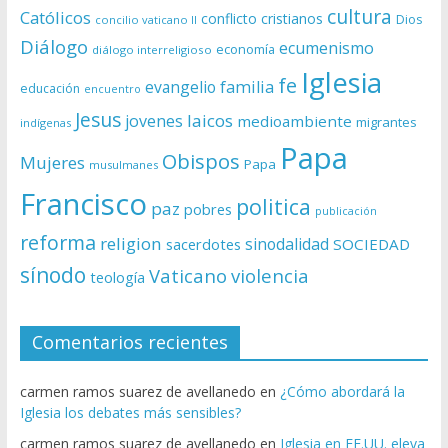
cultura
Católicos
conflicto
cristianos
Dios
concilio vaticano II
Diálogo
ecumenismo
economía
diálogo interreligioso
Iglesia
fe
evangelio
familia
educación
encuentro
Jesus
laicos
jovenes
medioambiente
migrantes
indígenas
Papa
Obispos
Mujeres
Papa
musulmanes
Francisco
politica
paz
pobres
publicación
reforma
religion
sinodalidad
sacerdotes
SOCIEDAD
sínodo
Vaticano
violencia
teología
Comentarios recientes
carmen ramos suarez de avellanedo
en
¿Cómo abordará la
Iglesia los debates más sensibles?
carmen ramos suarez de avellanedo
en
Iglesia en EE.UU. eleva