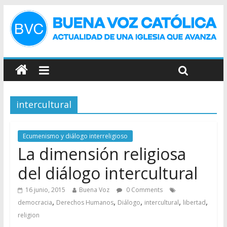
intercultural
Ecumenismo y diálogo interreligioso
La dimensión religiosa
del diálogo intercultural
16 junio, 2015
Buena Voz
0 Comments
,
,
,
,
,
democracia
Derechos Humanos
Diálogo
intercultural
libertad
religion