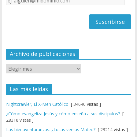
C
de
h
correo
a
n
n
el
Archivo de publicaciones
Las más leídas
Nightcrawler, El X-Men Católico
[ 34640 vistas ]
¿Cómo evangeliza Jesús y cómo enseña a sus discípulos?
[
28316 vistas ]
Las bienaventuranzas: ¿Lucas versus Mateo?
[ 23214 vistas ]