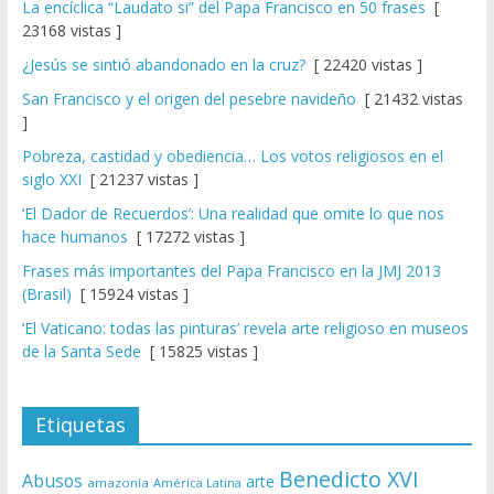
La encíclica “Laudato si” del Papa Francisco en 50 frases
[
23168 vistas ]
¿Jesús se sintió abandonado en la cruz?
[ 22420 vistas ]
San Francisco y el origen del pesebre navideño
[ 21432 vistas
]
Pobreza, castidad y obediencia… Los votos religiosos en el
siglo XXI
[ 21237 vistas ]
‘El Dador de Recuerdos’: Una realidad que omite lo que nos
hace humanos
[ 17272 vistas ]
Frases más importantes del Papa Francisco en la JMJ 2013
(Brasil)
[ 15924 vistas ]
‘El Vaticano: todas las pinturas’ revela arte religioso en museos
de la Santa Sede
[ 15825 vistas ]
Etiquetas
Benedicto XVI
Abusos
arte
amazonía
América Latina