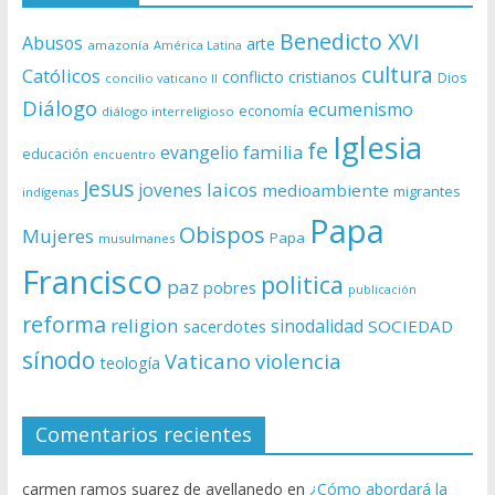
Benedicto XVI
Abusos
arte
amazonía
América Latina
cultura
Católicos
conflicto
cristianos
Dios
concilio vaticano II
Diálogo
ecumenismo
economía
diálogo interreligioso
Iglesia
fe
evangelio
familia
educación
encuentro
Jesus
laicos
jovenes
medioambiente
migrantes
indígenas
Papa
Obispos
Mujeres
Papa
musulmanes
Francisco
politica
paz
pobres
publicación
reforma
religion
sinodalidad
sacerdotes
SOCIEDAD
sínodo
Vaticano
violencia
teología
Comentarios recientes
carmen ramos suarez de avellanedo
en
¿Cómo abordará la