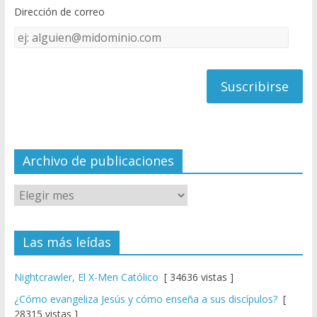
o
b
Dirección de correo
k
e
Dirección
C
de
h
correo
a
n
n
el
Archivo de publicaciones
Las más leídas
Nightcrawler, El X-Men Católico
[ 34636 vistas ]
¿Cómo evangeliza Jesús y cómo enseña a sus discípulos?
[
28315 vistas ]