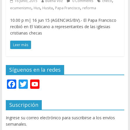
,
16 junio, 2015
Buena Voz
0 Comments
checo
,
,
,
,
ecumenismo
Hus
Husita
Papa Francisco
reforma
10.00 p m| 16 jun 15 (AGENCIAS/BV).- El Papa Francisco
recibió en El Vaticano a representantes de las iglesias
cristianas checas
Leer más
Síguenos en la redes
F
T
Y
ac
w
o
e
itt
u
Suscripción
b
er
T
Ingrese su correo electrónico para suscribirse a los envíos
o
u
semanales.