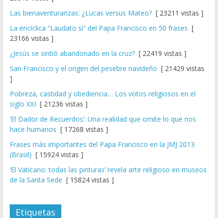
Las bienaventuranzas: ¿Lucas versus Mateo?
[ 23211 vistas ]
La encíclica “Laudato si” del Papa Francisco en 50 frases
[
23166 vistas ]
¿Jesús se sintió abandonado en la cruz?
[ 22419 vistas ]
San Francisco y el origen del pesebre navideño
[ 21429 vistas
]
Pobreza, castidad y obediencia… Los votos religiosos en el
siglo XXI
[ 21236 vistas ]
‘El Dador de Recuerdos’: Una realidad que omite lo que nos
hace humanos
[ 17268 vistas ]
Frases más importantes del Papa Francisco en la JMJ 2013
(Brasil)
[ 15924 vistas ]
‘El Vaticano: todas las pinturas’ revela arte religioso en museos
de la Santa Sede
[ 15824 vistas ]
Etiquetas