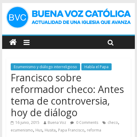
Ecumenismo y diálogo interreligioso
Habla el Papa
Francisco sobre
reformador checo: Antes
tema de controversia,
hoy de diálogo
,
16 junio, 2015
Buena Voz
0 Comments
checo
,
,
,
,
ecumenismo
Hus
Husita
Papa Francisco
reforma