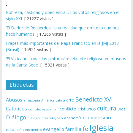
]
Pobreza, castidad y obediencia… Los votos religiosos en el
siglo XXI
[ 21227 vistas ]
‘El Dador de Recuerdos’: Una realidad que omite lo que nos
hace humanos
[ 17265 vistas ]
Frases más importantes del Papa Francisco en la JMJ 2013
(Brasil)
[ 15921 vistas ]
‘El Vaticano: todas las pinturas’ revela arte religioso en museos
de la Santa Sede
[ 15821 vistas ]
Etiquetas
Benedicto XVI
Abusos
arte
amazonía
América Latina
cultura
Católicos
conflicto
cristianos
Dios
concilio vaticano II
Diálogo
ecumenismo
economía
diálogo interreligioso
Iglesia
fe
evangelio
familia
educación
encuentro