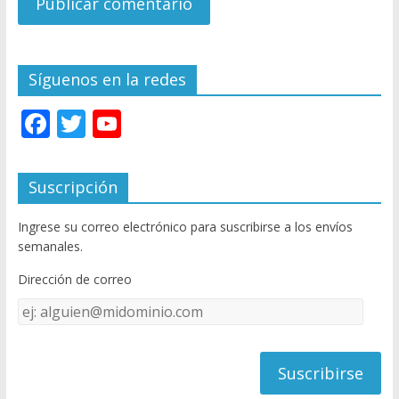
Síguenos en la redes
F
T
Y
ac
w
o
e
itt
u
Suscripción
b
er
T
Ingrese su correo electrónico para suscribirse a los envíos
o
u
semanales.
o
b
Dirección de correo
k
e
Dirección
C
de
h
correo
a