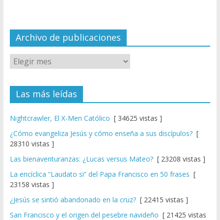
n
n
el
Archivo de publicaciones
Las más leídas
Nightcrawler, El X-Men Católico
[ 34625 vistas ]
¿Cómo evangeliza Jesús y cómo enseña a sus discípulos?
[
28310 vistas ]
Las bienaventuranzas: ¿Lucas versus Mateo?
[ 23208 vistas ]
La encíclica “Laudato si” del Papa Francisco en 50 frases
[
23158 vistas ]
¿Jesús se sintió abandonado en la cruz?
[ 22415 vistas ]
San Francisco y el origen del pesebre navideño
[ 21425 vistas