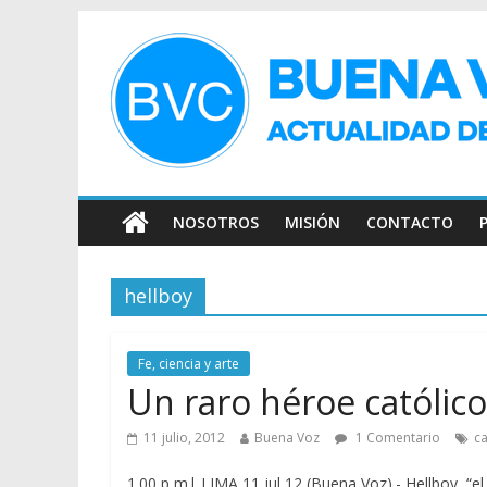
NOSOTROS
MISIÓN
CONTACTO
hellboy
Fe, ciencia y arte
Un raro héroe católico
11 julio, 2012
Buena Voz
1 Comentario
ca
1.00 p m| LIMA 11 jul 12 (Buena Voz).- Hellboy, “e