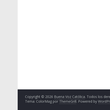
Copyright © 2026
Buena Voz Católica
. Todos los der
Tema: ColorMag por
ThemeGrill
. Powered by
WordPr