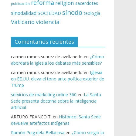
reforma
religion
sacerdotes
publicación
sínodo
sinodalidad
SOCIEDAD
teología
Vaticano
violencia
Comentarios recientes
carmen ramos suarez de avellanedo
en
¿Cómo
abordará la Iglesia los debates más sensibles?
carmen ramos suarez de avellanedo
en
Iglesia
en EE.UU. eleva el tono ante política exterior de
Trump
servicios de marketing online 360
en
La Santa
Sede presenta doctrina sobre la inteligencia
artificial
ARTURO FRANCO T.
en
Histórico: Santa Sede
devuelve artefactos indígenas
Ramón Puig dela Bellacasa
en
¿Cómo surgió la