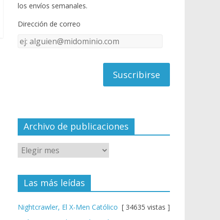
o
u
los envíos semanales.
o
b
Dirección de correo
k
e
Dirección
C
de
h
correo
a
n
n
el
Archivo de publicaciones
Las más leídas
Nightcrawler, El X-Men Católico
[ 34635 vistas ]