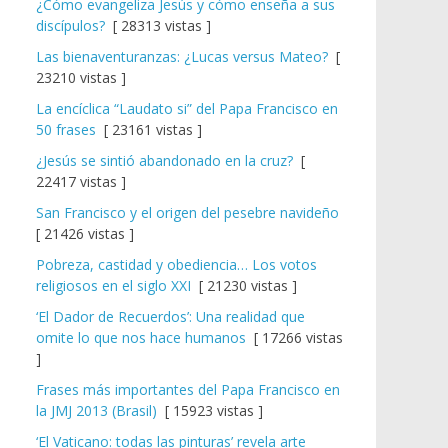
¿Cómo evangeliza Jesús y cómo enseña a sus
discípulos?
[ 28313 vistas ]
Las bienaventuranzas: ¿Lucas versus Mateo?
[
23210 vistas ]
La encíclica “Laudato si” del Papa Francisco en
50 frases
[ 23161 vistas ]
¿Jesús se sintió abandonado en la cruz?
[
22417 vistas ]
San Francisco y el origen del pesebre navideño
[ 21426 vistas ]
Pobreza, castidad y obediencia… Los votos
religiosos en el siglo XXI
[ 21230 vistas ]
‘El Dador de Recuerdos’: Una realidad que
omite lo que nos hace humanos
[ 17266 vistas
]
Frases más importantes del Papa Francisco en
la JMJ 2013 (Brasil)
[ 15923 vistas ]
‘El Vaticano: todas las pinturas’ revela arte