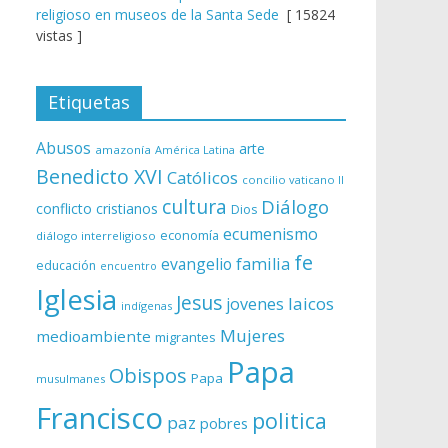
religioso en museos de la Santa Sede
[ 15824
vistas ]
Etiquetas
Abusos
arte
amazonía
América Latina
Benedicto XVI
Católicos
concilio vaticano II
cultura
Diálogo
conflicto
cristianos
Dios
ecumenismo
economía
diálogo interreligioso
fe
evangelio
familia
educación
encuentro
Iglesia
Jesus
laicos
jovenes
indígenas
Mujeres
medioambiente
migrantes
Papa
Obispos
Papa
musulmanes
Francisco
politica
paz
pobres