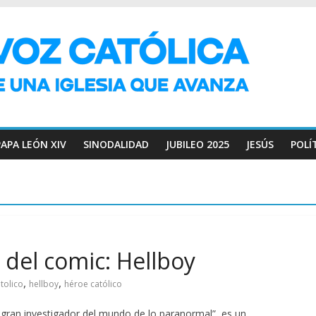
PAPA LEÓN XIV
SINODALIDAD
JUBILEO 2025
JESÚS
POLÍ
 del comic: Hellboy
,
,
tolico
hellboy
héroe católico
l gran investigador del mundo de lo paranormal”, es un