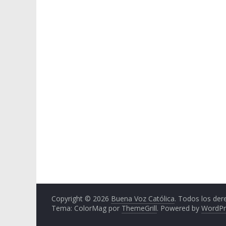
Copyright © 2026
Buena Voz Católica
. Todos los der
Tema: ColorMag por
ThemeGrill
. Powered by
WordPr