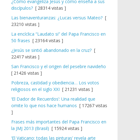
¿Cómo evangeliza Jesús y cómo enseña a sus
discípulos?
[ 28314 vistas ]
Las bienaventuranzas: ¿Lucas versus Mateo?
[
23210 vistas ]
La encíclica “Laudato si” del Papa Francisco en
50 frases
[ 23164 vistas ]
¿Jesús se sintió abandonado en la cruz?
[
22417 vistas ]
San Francisco y el origen del pesebre navideño
[ 21426 vistas ]
Pobreza, castidad y obediencia… Los votos
religiosos en el siglo XXI
[ 21231 vistas ]
‘El Dador de Recuerdos’: Una realidad que
omite lo que nos hace humanos
[ 17267 vistas
]
Frases más importantes del Papa Francisco en
la JMJ 2013 (Brasil)
[ 15924 vistas ]
‘El Vaticano: todas las pinturas’ revela arte