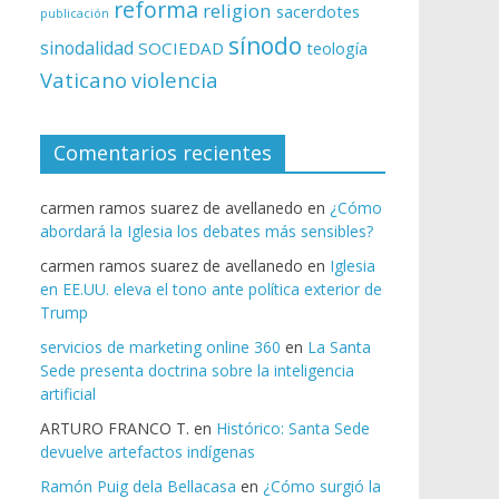
reforma
religion
sacerdotes
publicación
sínodo
sinodalidad
SOCIEDAD
teología
Vaticano
violencia
Comentarios recientes
carmen ramos suarez de avellanedo
en
¿Cómo
abordará la Iglesia los debates más sensibles?
carmen ramos suarez de avellanedo
en
Iglesia
en EE.UU. eleva el tono ante política exterior de
Trump
servicios de marketing online 360
en
La Santa
Sede presenta doctrina sobre la inteligencia
artificial
ARTURO FRANCO T.
en
Histórico: Santa Sede
devuelve artefactos indígenas
Ramón Puig dela Bellacasa
en
¿Cómo surgió la