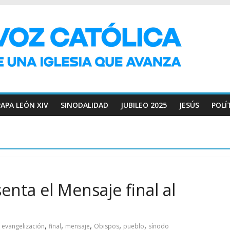
PAPA LEÓN XIV
SINODALIDAD
JUBILEO 2025
JESÚS
POLÍ
nta el Mensaje final al
,
,
,
,
,
evangelización
final
mensaje
Obispos
pueblo
sínodo