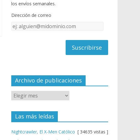
o
u
los envíos semanales.
o
b
Dirección de correo
k
e
Dirección
C
de
h
correo
a
n
n
el
Archivo de publicaciones
Las más leídas
Nightcrawler, El X-Men Católico
[ 34635 vistas ]