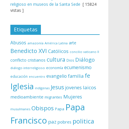
religioso en museos de la Santa Sede
[ 15824
vistas ]
Etiquetas
Abusos
arte
amazonía
América Latina
Benedicto XVI
Católicos
concilio vaticano II
cultura
Diálogo
conflicto
cristianos
Dios
ecumenismo
economía
diálogo interreligioso
fe
evangelio
familia
educación
encuentro
Iglesia
Jesus
laicos
jovenes
indígenas
Mujeres
medioambiente
migrantes
Papa
Obispos
Papa
musulmanes
Francisco
politica
paz
pobres