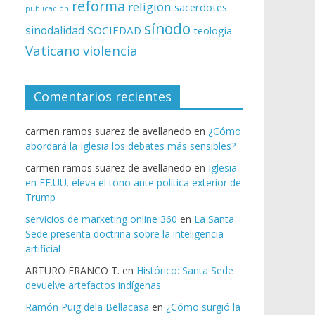
reforma
religion
sacerdotes
publicación
sínodo
sinodalidad
SOCIEDAD
teología
Vaticano
violencia
Comentarios recientes
carmen ramos suarez de avellanedo
en
¿Cómo
abordará la Iglesia los debates más sensibles?
carmen ramos suarez de avellanedo
en
Iglesia
en EE.UU. eleva el tono ante política exterior de
Trump
servicios de marketing online 360
en
La Santa
Sede presenta doctrina sobre la inteligencia
artificial
ARTURO FRANCO T.
en
Histórico: Santa Sede
devuelve artefactos indígenas
Ramón Puig dela Bellacasa
en
¿Cómo surgió la