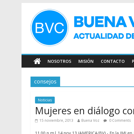
NOSOTROS
MISIÓN
CONTACTO
consejos
Noticias
Mujeres en diálogo co
15 noviembre, 2013
Buena Voz
0 Comments
11.00 p m| 14 nov 13 (AMERICA/BV).- En la JMJ en B