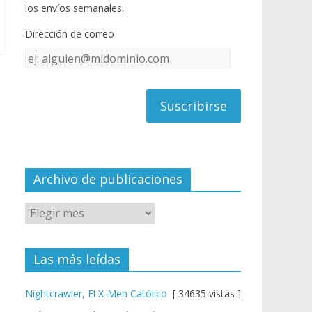
o
u
los envíos semanales.
o
b
Dirección de correo
k
e
Dirección
C
de
h
correo
a
n
n
el
Archivo de publicaciones
Las más leídas
Nightcrawler, El X-Men Católico
[ 34635 vistas ]