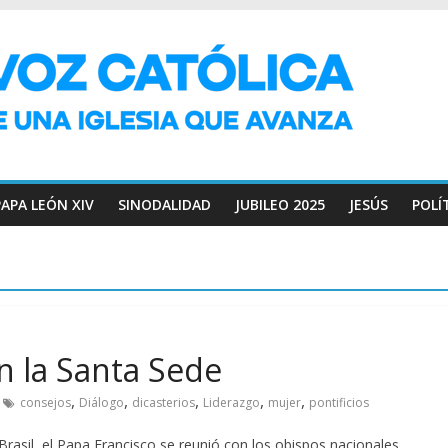
PAPA LEÓN XIV
SINODALIDAD
JUBILEO 2025
JESÚS
POLÍ
n la Santa Sede
,
,
,
,
,
consejos
Diálogo
dicasterios
Liderazgo
mujer
pontificios
rasil, el Papa Francisco se reunió con los obispos nacionales