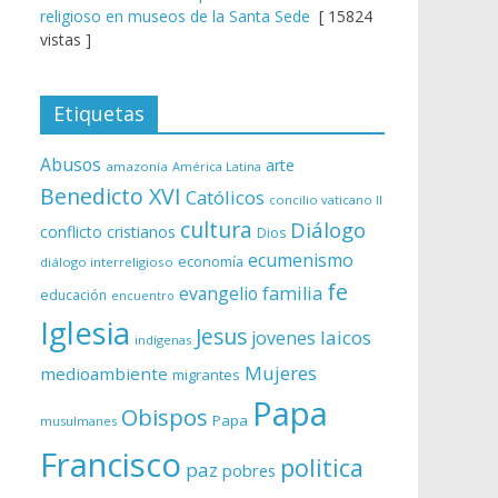
religioso en museos de la Santa Sede
[ 15824
vistas ]
Etiquetas
Abusos
arte
amazonía
América Latina
Benedicto XVI
Católicos
concilio vaticano II
cultura
Diálogo
conflicto
cristianos
Dios
ecumenismo
economía
diálogo interreligioso
fe
evangelio
familia
educación
encuentro
Iglesia
Jesus
laicos
jovenes
indígenas
Mujeres
medioambiente
migrantes
Papa
Obispos
Papa
musulmanes
Francisco
politica
paz
pobres