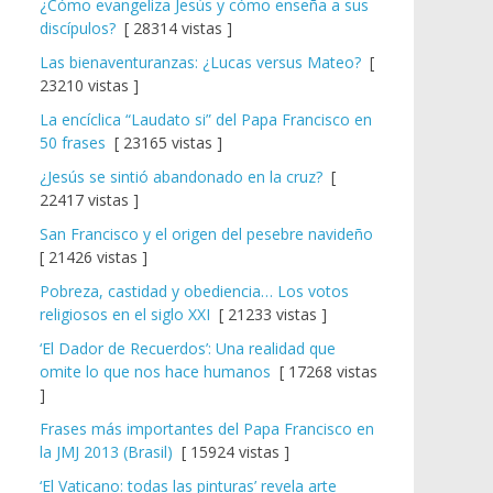
¿Cómo evangeliza Jesús y cómo enseña a sus
discípulos?
[ 28314 vistas ]
Las bienaventuranzas: ¿Lucas versus Mateo?
[
23210 vistas ]
La encíclica “Laudato si” del Papa Francisco en
50 frases
[ 23165 vistas ]
¿Jesús se sintió abandonado en la cruz?
[
22417 vistas ]
San Francisco y el origen del pesebre navideño
[ 21426 vistas ]
Pobreza, castidad y obediencia… Los votos
religiosos en el siglo XXI
[ 21233 vistas ]
‘El Dador de Recuerdos’: Una realidad que
omite lo que nos hace humanos
[ 17268 vistas
]
Frases más importantes del Papa Francisco en
la JMJ 2013 (Brasil)
[ 15924 vistas ]
‘El Vaticano: todas las pinturas’ revela arte