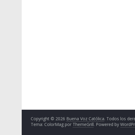
Copyright © 2026
Buena Voz Católica
. Todos los der
Tema: ColorMag por
ThemeGrill
. Powered by
WordPr