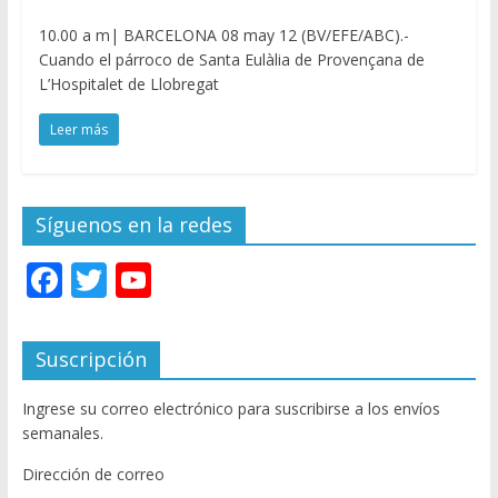
10.00 a m| BARCELONA 08 may 12 (BV/EFE/ABC).-
Cuando el párroco de Santa Eulàlia de Provençana de
L’Hospitalet de Llobregat
Leer más
Síguenos en la redes
F
T
Y
ac
w
o
e
itt
u
Suscripción
b
er
T
Ingrese su correo electrónico para suscribirse a los envíos
o
u
semanales.
o
b
Dirección de correo
k
e