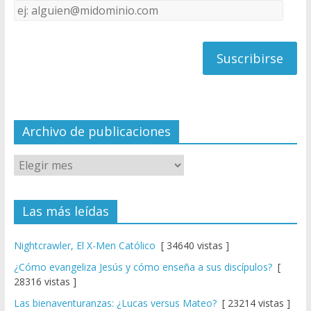
Dirección
C
de
h
correo
a
n
n
el
Archivo de publicaciones
Las más leídas
Nightcrawler, El X-Men Católico
[ 34640 vistas ]
¿Cómo evangeliza Jesús y cómo enseña a sus discípulos?
[
28316 vistas ]
Las bienaventuranzas: ¿Lucas versus Mateo?
[ 23214 vistas ]