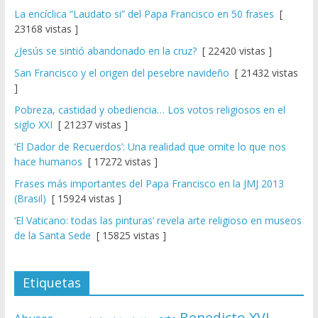
La encíclica “Laudato si” del Papa Francisco en 50 frases
[
23168 vistas ]
¿Jesús se sintió abandonado en la cruz?
[ 22420 vistas ]
San Francisco y el origen del pesebre navideño
[ 21432 vistas
]
Pobreza, castidad y obediencia… Los votos religiosos en el
siglo XXI
[ 21237 vistas ]
‘El Dador de Recuerdos’: Una realidad que omite lo que nos
hace humanos
[ 17272 vistas ]
Frases más importantes del Papa Francisco en la JMJ 2013
(Brasil)
[ 15924 vistas ]
‘El Vaticano: todas las pinturas’ revela arte religioso en museos
de la Santa Sede
[ 15825 vistas ]
Etiquetas
Benedicto XVI