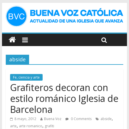
abside
Fe, ciencia y arte
Grafiteros decoran con
estilo románico Iglesia de
Barcelona
,
8 mayo, 2012
Buena Voz
0 Comments
abside
,
,
arte
arte romanico
grafiti