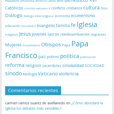
Abusos
arte
amazonía
América Latina
cultura
Católicos
conflicto
cristianos
Dios
concilio vaticano II
Diálogo
ecumenismo
economía
diálogo interreligioso
Iglesia
fe
evangelio
familia
educación
encuentro
Jesus
laicos
jovenes
medioambiente
migrantes
indígenas
Papa
Obispos
Mujeres
Papa
musulmanes
Francisco
politica
paz
pobres
publicación
reforma
religion
sinodalidad
sacerdotes
SOCIEDAD
sínodo
Vaticano
violencia
teología
Comentarios recientes
carmen ramos suarez de avellanedo
en
¿Cómo abordará la
Iglesia los debates más sensibles?