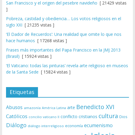
San Francisco y el origen del pesebre navideño
[ 21429 vistas
]
Pobreza, castidad y obediencia… Los votos religiosos en el
siglo XXI
[ 21235 vistas ]
‘El Dador de Recuerdos’: Una realidad que omite lo que nos
hace humanos
[ 17268 vistas ]
Frases más importantes del Papa Francisco en la JMJ 2013
(Brasil)
[ 15924 vistas ]
‘El Vaticano: todas las pinturas’ revela arte religioso en museos
de la Santa Sede
[ 15824 vistas ]
Etiquetas
Benedicto XVI
Abusos
arte
amazonía
América Latina
cultura
Católicos
conflicto
cristianos
Dios
concilio vaticano II
Diálogo
ecumenismo
economía
diálogo interreligioso