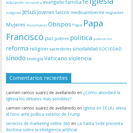
Iglesia
fe
evangelio
familia
educación
encuentro
Jesus
laicos
jovenes
medioambiente
migrantes
indígenas
Papa
Obispos
Mujeres
Papa
musulmanes
Francisco
politica
paz
pobres
publicación
reforma
religion
sinodalidad
sacerdotes
SOCIEDAD
sínodo
Vaticano
violencia
teología
Comentarios recientes
carmen ramos suarez de avellanedo
en
¿Cómo abordará la
Iglesia los debates más sensibles?
carmen ramos suarez de avellanedo
en
Iglesia en EE.UU. eleva
el tono ante política exterior de Trump
servicios de marketing online 360
en
La Santa Sede presenta
doctrina sobre la inteligencia artificial