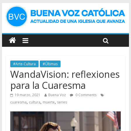
#Arte-Cultura
#Últimas
WandaVision: reflexiones
para la Cuaresma
19 marzo, 2021
Buena Voz
0 Comments
,
,
,
cuaresma
cultura
muerte
series