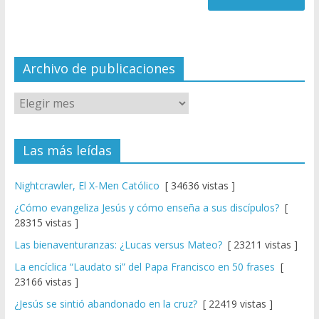
n
n
el
Archivo de publicaciones
Las más leídas
Nightcrawler, El X-Men Católico
[ 34636 vistas ]
¿Cómo evangeliza Jesús y cómo enseña a sus discípulos?
[
28315 vistas ]
Las bienaventuranzas: ¿Lucas versus Mateo?
[ 23211 vistas ]
La encíclica “Laudato si” del Papa Francisco en 50 frases
[
23166 vistas ]
¿Jesús se sintió abandonado en la cruz?
[ 22419 vistas ]