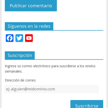
Síguenos en la redes
F
T
Y
ac
w
o
e
itt
u
Suscripción
b
er
T
Ingrese su correo electrónico para suscribirse a los envíos
o
u
semanales.
o
b
Dirección de correo
k
e
Dirección
C
de
h
correo
a