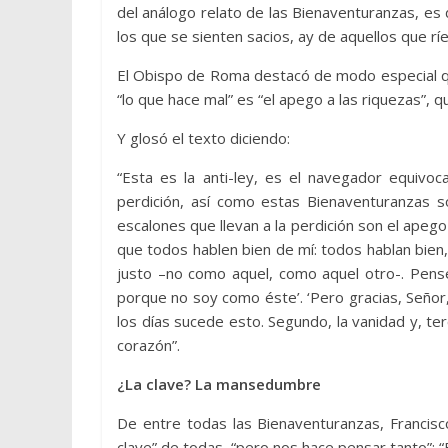
del análogo relato de las Bienaventuranzas, es d
los que se sienten sacios, ay de aquellos que rí
El Obispo de Roma destacó de modo especial qu
“lo que hace mal” es “el apego a las riquezas”, qu
Y glosó el texto diciendo:
“Esta es la anti-ley, es el navegador equivoc
perdición, así como estas Bienaventuranzas so
escalones que llevan a la perdición son el apeg
que todos hablen bien de mí: todos hablan bie
justo –no como aquel, como aquel otro-. Pense
porque no soy como éste’. ‘Pero gracias, Señor,
los días sucede esto. Segundo, la vanidad y, terc
corazón”.
¿La clave? La mansedumbre
De entre todas las Bienaventuranzas, Francis
clave” de todas, “pero nos hace pensar tanto”: