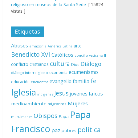
religioso en museos de la Santa Sede
[ 15824
vistas ]
Etiquetas
Abusos
arte
amazonía
América Latina
Benedicto XVI
Católicos
concilio vaticano II
cultura
Diálogo
conflicto
cristianos
Dios
ecumenismo
economía
diálogo interreligioso
fe
evangelio
familia
educación
encuentro
Iglesia
Jesus
laicos
jovenes
indígenas
Mujeres
medioambiente
migrantes
Papa
Obispos
Papa
musulmanes
Francisco
politica
paz
pobres