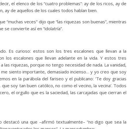
ecir, el elenco de los “cuatro problemas”: ay de los ricos, ay de
en, ay de aquellos de los cuales todos hablan bien.
e “muchas veces” dijo que “las riquezas son buenas”, mientras
e se convierte así en “idolatría”.
ado. Es curioso: estos son los tres escalones que llevan a la
n los escalones que llevan adelante en la vida. Y estos tres
o a las riquezas, porque no tengo necesidad de nada. La vanidad,
n, me siento importante, demasiado incienso… y yo creo que soy
mos en la parábola del fariseo y el publicano: ‘Te doy gracias
 que soy tan buen católico, no como el vecino, la vecina’. Todos
ero, el orgullo que es la saciedad, las carcajadas que cierran el
co destacó una que –afirmó textualmente– “no digo que sea la
 “Bienaventurados los mansos”. La mansedumbre: