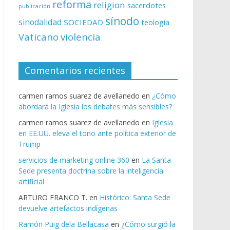
reforma
religion
sacerdotes
publicación
sínodo
sinodalidad
SOCIEDAD
teología
Vaticano
violencia
Comentarios recientes
carmen ramos suarez de avellanedo
en
¿Cómo
abordará la Iglesia los debates más sensibles?
carmen ramos suarez de avellanedo
en
Iglesia
en EE.UU. eleva el tono ante política exterior de
Trump
servicios de marketing online 360
en
La Santa
Sede presenta doctrina sobre la inteligencia
artificial
ARTURO FRANCO T.
en
Histórico: Santa Sede
devuelve artefactos indígenas
Ramón Puig dela Bellacasa
en
¿Cómo surgió la