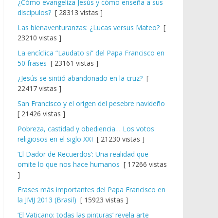
¿Cómo evangeliza Jesús y cómo enseña a sus
discípulos?
[ 28313 vistas ]
Las bienaventuranzas: ¿Lucas versus Mateo?
[
23210 vistas ]
La encíclica “Laudato si” del Papa Francisco en
50 frases
[ 23161 vistas ]
¿Jesús se sintió abandonado en la cruz?
[
22417 vistas ]
San Francisco y el origen del pesebre navideño
[ 21426 vistas ]
Pobreza, castidad y obediencia… Los votos
religiosos en el siglo XXI
[ 21230 vistas ]
‘El Dador de Recuerdos’: Una realidad que
omite lo que nos hace humanos
[ 17266 vistas
]
Frases más importantes del Papa Francisco en
la JMJ 2013 (Brasil)
[ 15923 vistas ]
‘El Vaticano: todas las pinturas’ revela arte