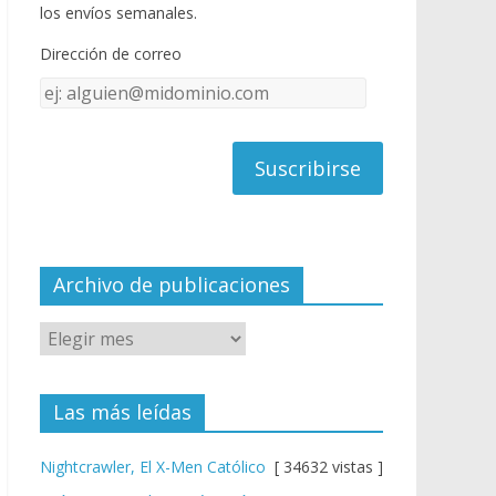
o
u
los envíos semanales.
o
b
Dirección de correo
k
e
Dirección
C
de
h
correo
a
n
n
el
Archivo de publicaciones
Las más leídas
Nightcrawler, El X-Men Católico
[ 34632 vistas ]