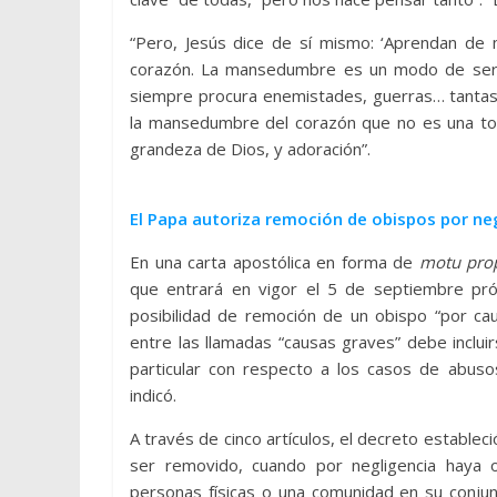
“Pero, Jesús dice de sí mismo: ‘Aprendan d
corazón. La mansedumbre es un modo de ser qu
siempre procura enemistades, guerras… tantas
la mansedumbre del corazón que no es una tont
grandeza de Dios, y adoración”.
El Papa autoriza remoción de obispos por neg
En una carta apostólica en forma de
motu pro
que entrará en vigor el 5 de septiembre pró
posibilidad de remoción de un obispo “por cau
entre las llamadas “causas graves” debe incluirs
particular con respecto a los casos de abus
indicó.
A través de cinco artículos, el decreto establec
ser removido, cuando por negligencia haya 
personas físicas o una comunidad en su conju