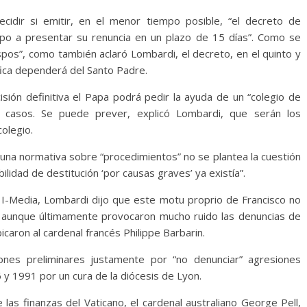
ecidir si emitir, en el menor tiempo posible, “el decreto de
ispo a presentar su renuncia en un plazo de 15 días”. Como se
spos”, como también aclaró Lombardi, el decreto, en el quinto y
ífica dependerá del Santo Padre.
ión definitiva el Papa podrá pedir la ayuda de un “colegio de
s casos. Se puede prever, explicó Lombardi, que serán los
olegio.
 una normativa sobre “procedimientos” no se plantea la cuestión
bilidad de destitución ‘por causas graves’ ya existía”.
as I-Media, Lombardi dijo que este motu proprio de Francisco no
r, aunque últimamente provocaron mucho ruido las denuncias de
icaron al cardenal francés Philippe Barbarin.
ones preliminares justamente por “no denunciar” agresiones
 1991 por un cura de la diócesis de Lyon.
 las finanzas del Vaticano, el cardenal australiano George Pell,