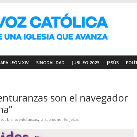
PAPA LEÓN XIV
SINODALIDAD
JUBILEO 2025
JESÚS
POLÍ
venturanzas son el navegador
na”
,
,
,
,
uso
bienaventuranzas
cristianismo
fe
Jesus