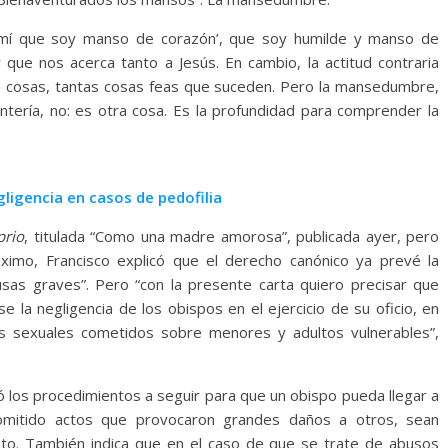
e mí que soy manso de corazón’, que soy humilde y manso de
e nos acerca tanto a Jesús. En cambio, la actitud contraria
 cosas, tantas cosas feas que suceden. Pero la mansedumbre,
ería, no: es otra cosa. Es la profundidad para comprender la
ligencia en casos de pedofilia
prio
, titulada “Como una madre amorosa”, publicada ayer, pero
ximo, Francisco explicó que el derecho canónico ya prevé la
sas graves”. Pero “con la presente carta quiero precisar que
e la negligencia de los obispos en el ejercicio de su oficio, en
os sexuales cometidos sobre menores y adultos vulnerables”,
ió los procedimientos a seguir para que un obispo pueda llegar a
omitido actos que provocaron grandes daños a otros, sean
nto. También indica que en el caso de que se trate de abusos