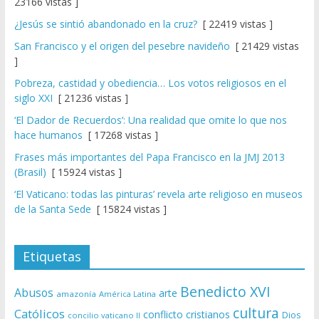
23166 vistas ]
¿Jesús se sintió abandonado en la cruz?
[ 22419 vistas ]
San Francisco y el origen del pesebre navideño
[ 21429 vistas
]
Pobreza, castidad y obediencia… Los votos religiosos en el
siglo XXI
[ 21236 vistas ]
‘El Dador de Recuerdos’: Una realidad que omite lo que nos
hace humanos
[ 17268 vistas ]
Frases más importantes del Papa Francisco en la JMJ 2013
(Brasil)
[ 15924 vistas ]
‘El Vaticano: todas las pinturas’ revela arte religioso en museos
de la Santa Sede
[ 15824 vistas ]
Etiquetas
Benedicto XVI
Abusos
arte
amazonía
América Latina
cultura
Católicos
conflicto
cristianos
Dios
concilio vaticano II