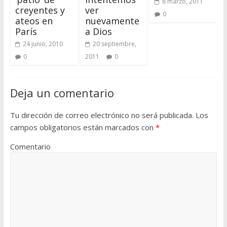
8 marzo, 2011
creyentes y
ver
0
ateos en
nuevamente
París
a Dios
24 junio, 2010
20 septiembre,
0
2011
0
Deja un comentario
Tu dirección de correo electrónico no será publicada.
Los
campos obligatorios están marcados con
*
Comentario