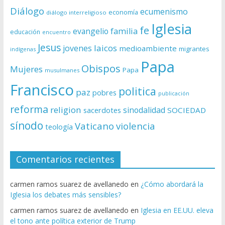
Diálogo
ecumenismo
economía
diálogo interreligioso
Iglesia
fe
evangelio
familia
educación
encuentro
Jesus
laicos
jovenes
medioambiente
migrantes
indígenas
Papa
Obispos
Mujeres
Papa
musulmanes
Francisco
politica
paz
pobres
publicación
reforma
religion
sinodalidad
sacerdotes
SOCIEDAD
sínodo
Vaticano
violencia
teología
Comentarios recientes
carmen ramos suarez de avellanedo
en
¿Cómo abordará la
Iglesia los debates más sensibles?
carmen ramos suarez de avellanedo
en
Iglesia en EE.UU. eleva
el tono ante política exterior de Trump