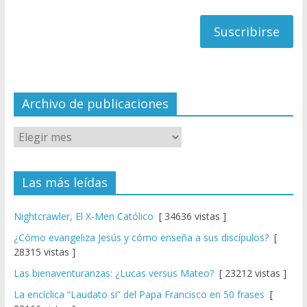
h
correo
a
n
n
el
Archivo de publicaciones
Las más leídas
Nightcrawler, El X-Men Católico
[ 34636 vistas ]
¿Cómo evangeliza Jesús y cómo enseña a sus discípulos?
[
28315 vistas ]
Las bienaventuranzas: ¿Lucas versus Mateo?
[ 23212 vistas ]
La encíclica “Laudato si” del Papa Francisco en 50 frases
[