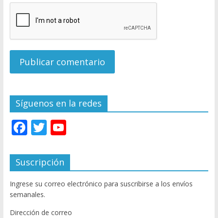
Síguenos en la redes
F
T
Y
ac
w
o
e
itt
u
Suscripción
b
er
T
Ingrese su correo electrónico para suscribirse a los envíos
o
u
semanales.
o
b
Dirección de correo