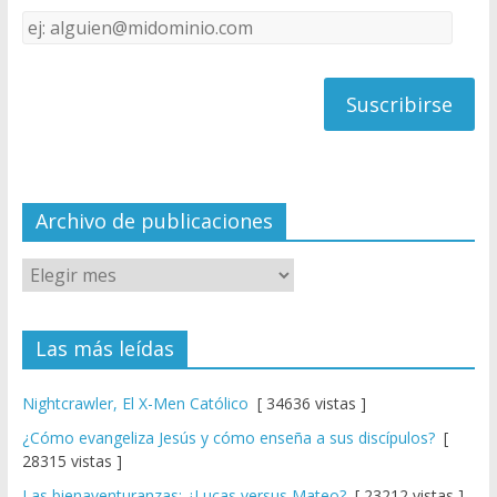
k
e
Dirección
C
de
h
correo
a
n
n
el
Archivo de publicaciones
Las más leídas
Nightcrawler, El X-Men Católico
[ 34636 vistas ]
¿Cómo evangeliza Jesús y cómo enseña a sus discípulos?
[
28315 vistas ]
Las bienaventuranzas: ¿Lucas versus Mateo?
[ 23212 vistas ]