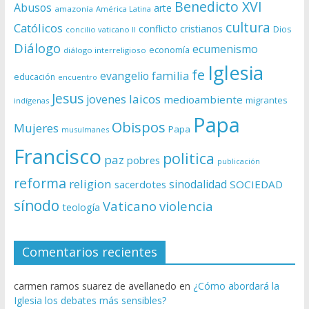
Benedicto XVI
Abusos
arte
amazonía
América Latina
cultura
Católicos
conflicto
cristianos
Dios
concilio vaticano II
Diálogo
ecumenismo
economía
diálogo interreligioso
Iglesia
fe
evangelio
familia
educación
encuentro
Jesus
laicos
jovenes
medioambiente
migrantes
indígenas
Papa
Obispos
Mujeres
Papa
musulmanes
Francisco
politica
paz
pobres
publicación
reforma
religion
sinodalidad
sacerdotes
SOCIEDAD
sínodo
Vaticano
violencia
teología
Comentarios recientes
carmen ramos suarez de avellanedo
en
¿Cómo abordará la
Iglesia los debates más sensibles?