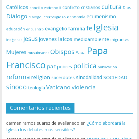
cultura
Católicos
conflicto
cristianos
Dios
concilio vaticano II
Diálogo
ecumenismo
economía
diálogo interreligioso
Iglesia
fe
evangelio
familia
educación
encuentro
Jesus
laicos
jovenes
medioambiente
migrantes
indígenas
Papa
Obispos
Mujeres
Papa
musulmanes
Francisco
politica
paz
pobres
publicación
reforma
religion
sinodalidad
sacerdotes
SOCIEDAD
sínodo
Vaticano
violencia
teología
Comentarios recientes
carmen ramos suarez de avellanedo
en
¿Cómo abordará la
Iglesia los debates más sensibles?