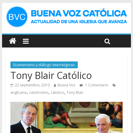
Ecumenismo y diálogo interreligioso
Tony Blair Católico
22 septiembre, 2010
Buena Voz
1 Comentario
,
,
,
anglicano
catolicismo
catolico
Tony Blair