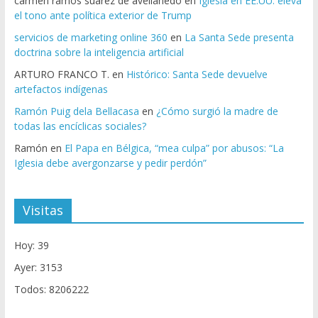
carmen ramos suarez de avellanedo
en
Iglesia en EE.UU. eleva
el tono ante política exterior de Trump
servicios de marketing online 360
en
La Santa Sede presenta
doctrina sobre la inteligencia artificial
ARTURO FRANCO T.
en
Histórico: Santa Sede devuelve
artefactos indígenas
Ramón Puig dela Bellacasa
en
¿Cómo surgió la madre de
todas las encíclicas sociales?
Ramón
en
El Papa en Bélgica, “mea culpa” por abusos: “La
Iglesia debe avergonzarse y pedir perdón”
Visitas
Hoy: 39
Ayer: 3153
Todos: 8206222