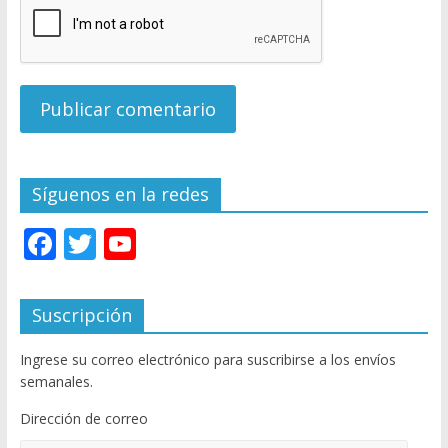
Síguenos en la redes
F
T
Y
ac
w
o
e
itt
u
Suscripción
b
er
T
Ingrese su correo electrónico para suscribirse a los envíos
o
u
semanales.
o
b
Dirección de correo
k
e