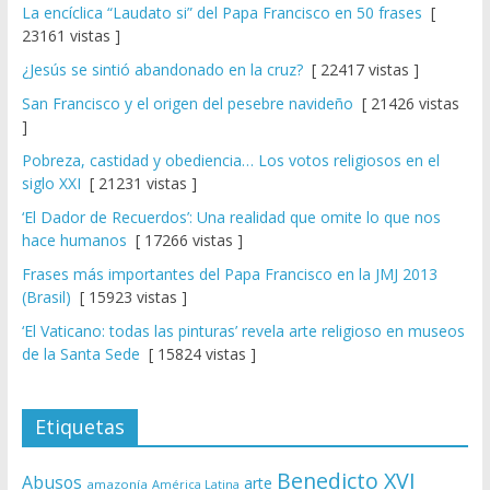
La encíclica “Laudato si” del Papa Francisco en 50 frases
[
23161 vistas ]
¿Jesús se sintió abandonado en la cruz?
[ 22417 vistas ]
San Francisco y el origen del pesebre navideño
[ 21426 vistas
]
Pobreza, castidad y obediencia… Los votos religiosos en el
siglo XXI
[ 21231 vistas ]
‘El Dador de Recuerdos’: Una realidad que omite lo que nos
hace humanos
[ 17266 vistas ]
Frases más importantes del Papa Francisco en la JMJ 2013
(Brasil)
[ 15923 vistas ]
‘El Vaticano: todas las pinturas’ revela arte religioso en museos
de la Santa Sede
[ 15824 vistas ]
Etiquetas
Benedicto XVI
Abusos
arte
amazonía
América Latina