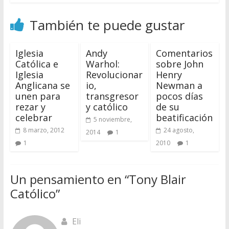
También te puede gustar
Iglesia
Andy
Comentarios
Católica e
Warhol:
sobre John
Iglesia
Revolucionar
Henry
Anglicana se
io,
Newman a
unen para
transgresor
pocos días
rezar y
y católico
de su
celebrar
beatificación
5 noviembre,
8 marzo, 2012
24 agosto,
2014
1
1
2010
1
Un pensamiento en “
Tony Blair
Católico
”
Eli