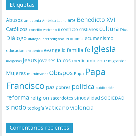
Etiquetas
Benedicto XVI
Abusos
arte
amazonía
América Latina
cultura
Católicos
conflicto
cristianos
Dios
concilio vaticano II
Diálogo
ecumenismo
economía
diálogo interreligioso
Iglesia
fe
evangelio
familia
educación
encuentro
Jesus
laicos
jovenes
medioambiente
migrantes
indígenas
Papa
Obispos
Mujeres
Papa
musulmanes
Francisco
politica
paz
pobres
publicación
reforma
religion
sinodalidad
sacerdotes
SOCIEDAD
sínodo
Vaticano
violencia
teología
Comentarios recientes