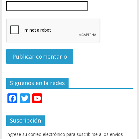
Síguenos en la redes
F
T
Y
ac
w
o
e
itt
u
Suscripción
b
er
T
Ingrese su correo electrónico para suscribirse a los envíos
o
u