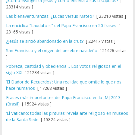
¿Cómo evangeliza Jesús y cómo enseña a sus discípulos?
[
28314 vistas ]
Las bienaventuranzas: ¿Lucas versus Mateo?
[ 23210 vistas ]
La encíclica “Laudato si” del Papa Francisco en 50 frases
[
23165 vistas ]
¿Jesús se sintió abandonado en la cruz?
[ 22417 vistas ]
San Francisco y el origen del pesebre navideño
[ 21426 vistas
]
Pobreza, castidad y obediencia… Los votos religiosos en el
siglo XXI
[ 21234 vistas ]
‘El Dador de Recuerdos’: Una realidad que omite lo que nos
hace humanos
[ 17268 vistas ]
Frases más importantes del Papa Francisco en la JMJ 2013
(Brasil)
[ 15924 vistas ]
‘El Vaticano: todas las pinturas’ revela arte religioso en museos
de la Santa Sede
[ 15824 vistas ]