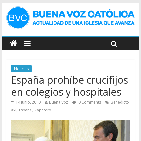
Noticias
España prohíbe crucifijos
en colegios y hospitales
14 junio, 2010
Buena Voz
0 Comments
Benedicto
,
,
XVI
España
Zapatero