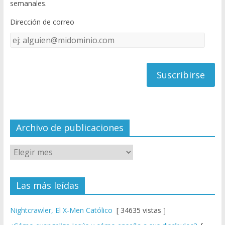
semanales.
o
b
Dirección de correo
k
e
Dirección
C
de
h
correo
a
n
n
el
Archivo de publicaciones
Las más leídas
Nightcrawler, El X-Men Católico
[ 34635 vistas ]