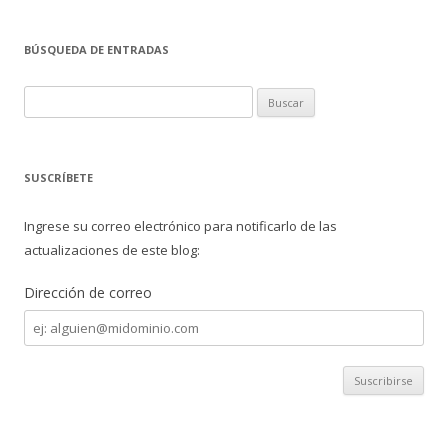
ac
w
o
e
itt
m
BÚSQUEDA DE ENTRADAS
b
er
p
o
ar
B
o
ti
u
s
k
r
c
SUSCRÍBETE
a
r
Ingrese su correo electrónico para notificarlo de las
:
actualizaciones de este blog:
Dirección de correo
Dirección
de
correo