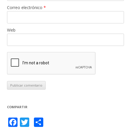
Correo electrónico
*
Web
COMPARTIR
F
T
C