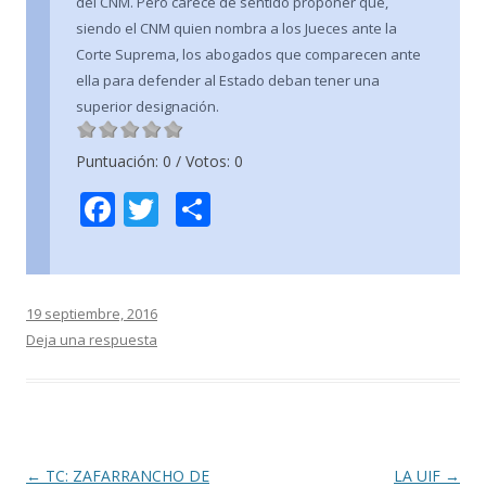
del CNM. Pero carece de sentido proponer que,
siendo el CNM quien nombra a los Jueces ante la
Corte Suprema, los abogados que comparecen ante
ella para defender al Estado deban tener una
superior designación.
Puntuación:
0
/ Votos:
0
F
T
C
ac
w
o
e
itt
m
b
er
p
19 septiembre, 2016
o
ar
Deja una respuesta
o
ti
k
r
Navegación
←
TC: ZAFARRANCHO DE
LA UIF
→