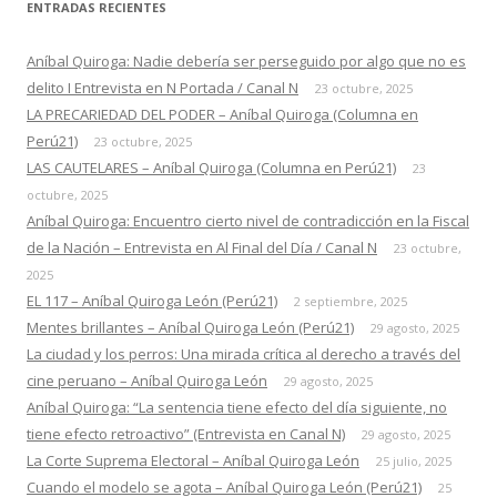
ENTRADAS RECIENTES
Aníbal Quiroga: Nadie debería ser perseguido por algo que no es
delito I Entrevista en N Portada / Canal N
23 octubre, 2025
LA PRECARIEDAD DEL PODER – Aníbal Quiroga (Columna en
Perú21)
23 octubre, 2025
LAS CAUTELARES – Aníbal Quiroga (Columna en Perú21)
23
octubre, 2025
Aníbal Quiroga: Encuentro cierto nivel de contradicción en la Fiscal
de la Nación – Entrevista en Al Final del Día / Canal N
23 octubre,
2025
EL 117 – Aníbal Quiroga León (Perú21)
2 septiembre, 2025
Mentes brillantes – Aníbal Quiroga León (Perú21)
29 agosto, 2025
La ciudad y los perros: Una mirada crítica al derecho a través del
cine peruano – Aníbal Quiroga León
29 agosto, 2025
Aníbal Quiroga: “La sentencia tiene efecto del día siguiente, no
tiene efecto retroactivo” (Entrevista en Canal N)
29 agosto, 2025
La Corte Suprema Electoral – Aníbal Quiroga León
25 julio, 2025
Cuando el modelo se agota – Aníbal Quiroga León (Perú21)
25