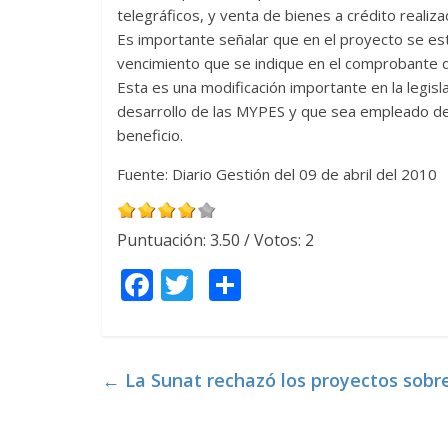
telegráficos, y venta de bienes a crédito realiz
Es importante señalar que en el proyecto se es
vencimiento que se indique en el comprobante 
Esta es una modificación importante en la legis
desarrollo de las MYPES y que sea empleado de 
beneficio.
Fuente: Diario Gestión del 09 de abril del 2010
Puntuación:
3.50
/ Votos:
2
F
T
C
ac
w
o
e
itt
m
b
er
p
←
La Sunat rechazó los proyectos sobr
o
ar
o
ti