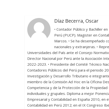
k
r
Díaz Becerra, Oscar
• Contador Público y Bachiller en 
Perú (PUCP). Magister en Contab
Marcos. • Se ha desempeñado c
nacionales y extranjeras. • Repr
Universidades del País ante el Consejo Normati
Director Nacional por Perú ante la Asociación In
2022-2023. • Presidente del Comité Técnico Nac
Contadores Públicos del Perú para el periodo 2
Investigación y Desarrollo Tributario e integrant
miembro de la Comisión Ad Hoc en la Oficina Desc
Competencia y de la Protección de la Propiedad I
individuales y grupales. Diploma a mejor Ponenc
Empresarial y Contabilidad en España 2010, en e
Contabilidad en Perú 2012; en el IX Congreso Ib