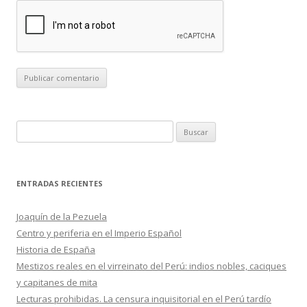
B
u
s
c
ENTRADAS RECIENTES
a
r
Joaquín de la Pezuela
:
Centro y periferia en el Imperio Español
Historia de España
Mestizos reales en el virreinato del Perú: indios nobles, caciques
y capitanes de mita
Lecturas prohibidas. La censura inquisitorial en el Perú tardío