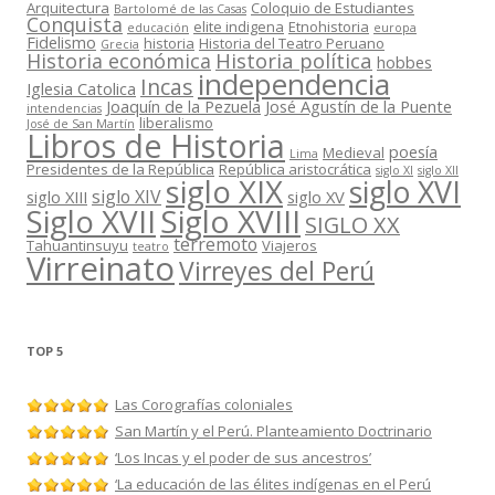
Arquitectura
Coloquio de Estudiantes
Bartolomé de las Casas
Conquista
elite indigena
Etnohistoria
educación
europa
Fidelismo
historia
Historia del Teatro Peruano
Grecia
Historia política
Historia económica
hobbes
independencia
Incas
Iglesia Catolica
Joaquín de la Pezuela
José Agustín de la Puente
intendencias
liberalismo
José de San Martín
Libros de Historia
poesía
Medieval
Lima
Presidentes de la República
República aristocrática
siglo XI
siglo XII
siglo XIX
siglo XVI
siglo XIV
siglo XIII
siglo XV
Siglo XVII
Siglo XVIII
SIGLO XX
terremoto
Tahuantinsuyu
Viajeros
teatro
Virreinato
Virreyes del Perú
TOP 5
Las Corografías coloniales
San Martín y el Perú. Planteamiento Doctrinario
‘Los Incas y el poder de sus ancestros’
‘La educación de las élites indígenas en el Perú