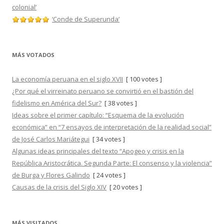
colonial’
‘Conde de Superunda’
MÁS VOTADOS
La economía peruana en el siglo XVII
[ 100 votes ]
¿Por qué el virreinato peruano se convirtió en el bastión del
fidelismo en América del Sur?
[ 38 votes ]
Ideas sobre el primer capítulo: “Esquema de la evolución
económica” en “7 ensayos de interpretación de la realidad social”
de José Carlos Mariátegui
[ 34 votes ]
Algunas ideas principales del texto “Apogeo y crisis en la
República Aristocrática. Segunda Parte: El consenso y la violencia”
de Burga y Flores Galindo
[ 24 votes ]
Causas de la crisis del Siglo XIV
[ 20 votes ]
MÁS VISITADOS