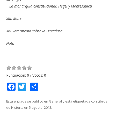
La monarquía constitucional: Hegel y Montesquieu
XIII. Marx
XIV. Intermedio sobre la Dictadura
Nota
Puntuación:
0
/ Votos:
0
F
T
C
ac
w
o
e
itt
m
Esta entrada se publicó en
General
y está etiquetada con
Libros
de Historia
en
5 agosto, 2013
.
b
er
p