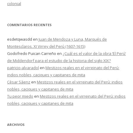
colonial
COMENTARIOS RECIENTES
esdetqwasdd
en
Juan de Mendoza y Luna, Marqués de
Montesclaros. XI Virrey del Perú (1607-1615)
Godofredo Puican Carreño
en
¿Cuál es el valor de la obra ‘El Perú’
de Middendorf para el estudio de la historia del siglo XIX?
patricio-alvaradol
en
Mestizos reales en el virreinato del Perú:
indios nobles, caciques y capitanes de mita
Cèsar Sàenz
en
Mestizos reales en el virreinato del Perú: indios
nobles, caciques y capitanes de mita
Tu peor miedo
en
Mestizos reales en el virreinato del Perú: indios
nobles, caciques y capitanes de mita
ARCHIVOS