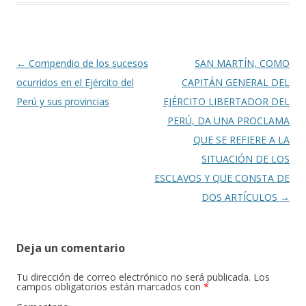
o
ar
o
ti
k
r
Navegación
←
Compendio de los sucesos
SAN MARTÍN, COMO
de
ocurridos en el Ejército del
CAPITÁN GENERAL DEL
entradas
Perú y sus provincias
EJÉRCITO LIBERTADOR DEL
PERÚ, DA UNA PROCLAMA
QUE SE REFIERE A LA
SITUACIÓN DE LOS
ESCLAVOS Y QUE CONSTA DE
DOS ARTÍCULOS
→
Deja un comentario
Tu dirección de correo electrónico no será publicada.
Los
campos obligatorios están marcados con
*