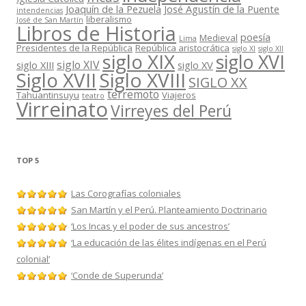
Joaquín de la Pezuela
José Agustín de la Puente
intendencias
liberalismo
José de San Martín
Libros de Historia
poesía
Medieval
Lima
Presidentes de la República
República aristocrática
siglo XI
siglo XII
siglo XIX
siglo XVI
siglo XIV
siglo XIII
siglo XV
Siglo XVII
Siglo XVIII
SIGLO XX
terremoto
Tahuantinsuyu
Viajeros
teatro
Virreinato
Virreyes del Perú
TOP 5
Las Corografías coloniales
San Martín y el Perú. Planteamiento Doctrinario
‘Los Incas y el poder de sus ancestros’
‘La educación de las élites indígenas en el Perú
colonial’
‘Conde de Superunda’