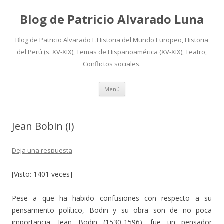
Blog de Patricio Alvarado Luna
Blog de Patricio Alvarado L.Historia del Mundo Europeo, Historia
del Perú (s. XV-XIX), Temas de Hispanoamérica (XV-XIX), Teatro,
Conflictos sociales.
Ir
Menú
al
contenido
Jean Bobin (I)
Deja una respuesta
[Visto: 1401 veces]
Pese a que ha habido confusiones con respecto a su
pensamiento político, Bodin y su obra son de no poca
importancia. Jean Bodin (1530-1596), fue un pensador