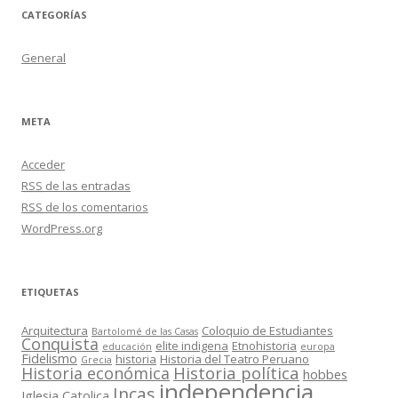
CATEGORÍAS
General
META
Acceder
RSS
de las entradas
RSS
de los comentarios
WordPress.org
ETIQUETAS
Arquitectura
Coloquio de Estudiantes
Bartolomé de las Casas
Conquista
elite indigena
Etnohistoria
educación
europa
Fidelismo
historia
Historia del Teatro Peruano
Grecia
Historia política
Historia económica
hobbes
independencia
Incas
Iglesia Catolica