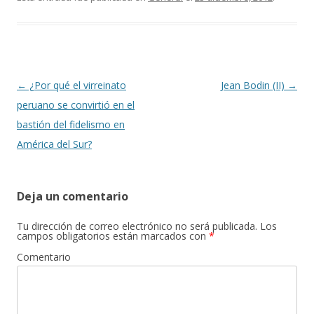
e
itt
m
b
er
p
o
ar
o
ti
k
r
Navegación
←
¿Por qué el virreinato
Jean Bodin (II)
→
de
peruano se convirtió en el
entradas
bastión del fidelismo en
América del Sur?
Deja un comentario
Tu dirección de correo electrónico no será publicada.
Los
campos obligatorios están marcados con
*
Comentario