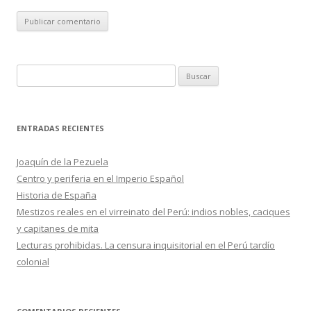
B
u
s
c
ENTRADAS RECIENTES
a
r
Joaquín de la Pezuela
:
Centro y periferia en el Imperio Español
Historia de España
Mestizos reales en el virreinato del Perú: indios nobles, caciques
y capitanes de mita
Lecturas prohibidas. La censura inquisitorial en el Perú tardío
colonial