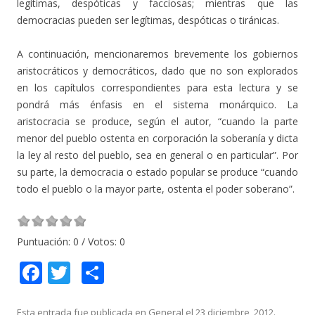
legítimas, despóticas y facciosas; mientras que las
democracias pueden ser legítimas, despóticas o tiránicas.
A continuación, mencionaremos brevemente los gobiernos
aristocráticos y democráticos, dado que no son explorados
en los capítulos correspondientes para esta lectura y se
pondrá más énfasis en el sistema monárquico. La
aristocracia se produce, según el autor, “cuando la parte
menor del pueblo ostenta en corporación la soberanía y dicta
la ley al resto del pueblo, sea en general o en particular”. Por
su parte, la democracia o estado popular se produce “cuando
todo el pueblo o la mayor parte, ostenta el poder soberano”.
Puntuación:
0
/ Votos:
0
F
T
C
ac
w
o
Esta entrada fue publicada en
General
el
23 diciembre, 2012
.