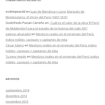
COMENTARIOS RECIENTES
esdetqwasdd
en
Juan de Mendoza y Luna, Marqués de
Montesclaros. XI Virrey del Perú (1607-1615)
Godofredo Puican Carreño
en
¿Cuál es el valor de la obra ‘El Perú’
de Middendorf para el estudio de la historia del siglo XIX?
patricio-alvaradol
en
Mestizos reales en el virreinato del Perú:
indios nobles, caciques y capitanes de mita
Cèsar Sàenz
en
Mestizos reales en el virreinato del Perú: indios
nobles, caciques y capitanes de mita
Tu peor miedo
en
Mestizos reales en el virreinato del Perú: indios
nobles, caciques y capitanes de mita
ARCHIVOS
septiembre 2014
diciembre 2013
noviembre 2013