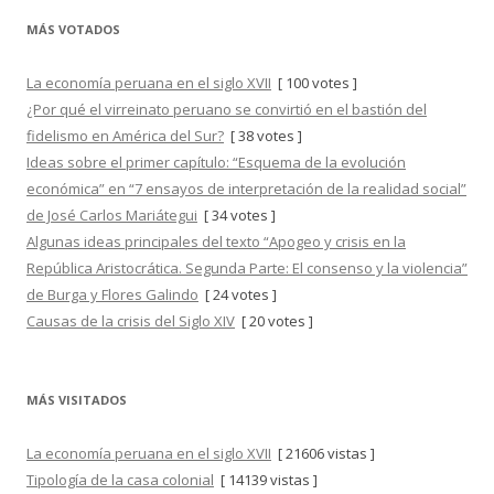
MÁS VOTADOS
La economía peruana en el siglo XVII
[ 100 votes ]
¿Por qué el virreinato peruano se convirtió en el bastión del
fidelismo en América del Sur?
[ 38 votes ]
Ideas sobre el primer capítulo: “Esquema de la evolución
económica” en “7 ensayos de interpretación de la realidad social”
de José Carlos Mariátegui
[ 34 votes ]
Algunas ideas principales del texto “Apogeo y crisis en la
República Aristocrática. Segunda Parte: El consenso y la violencia”
de Burga y Flores Galindo
[ 24 votes ]
Causas de la crisis del Siglo XIV
[ 20 votes ]
MÁS VISITADOS
La economía peruana en el siglo XVII
[ 21606 vistas ]
Tipología de la casa colonial
[ 14139 vistas ]