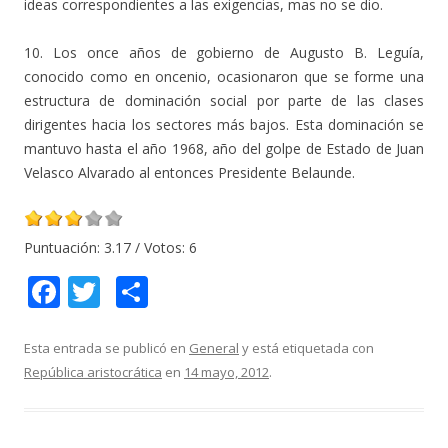
ideas correspondientes a las exigencias, mas no se dio.
10. Los once años de gobierno de Augusto B. Leguía,
conocido como en oncenio, ocasionaron que se forme una
estructura de dominación social por parte de las clases
dirigentes hacia los sectores más bajos. Esta dominación se
mantuvo hasta el año 1968, año del golpe de Estado de Juan
Velasco Alvarado al entonces Presidente Belaunde.
Puntuación:
3.17
/ Votos:
6
F
T
C
ac
w
o
e
itt
m
Esta entrada se publicó en
General
y está etiquetada con
República aristocrática
en
14 mayo, 2012
.
b
er
p
o
ar