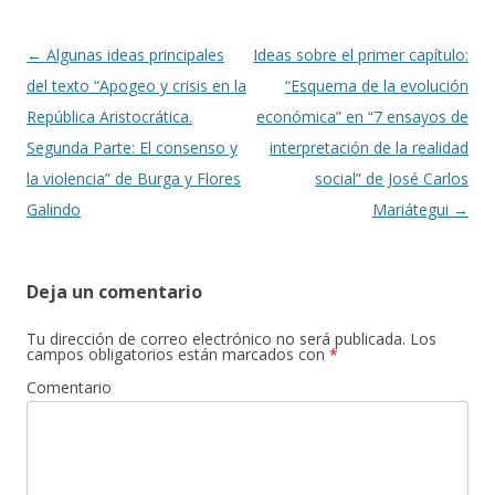
o
ti
k
r
Navegación
←
Algunas ideas principales
Ideas sobre el primer capítulo:
de
del texto “Apogeo y crisis en la
“Esquema de la evolución
entradas
República Aristocrática.
económica” en “7 ensayos de
Segunda Parte: El consenso y
interpretación de la realidad
la violencia” de Burga y Flores
social” de José Carlos
Galindo
Mariátegui
→
Deja un comentario
Tu dirección de correo electrónico no será publicada.
Los
campos obligatorios están marcados con
*
Comentario