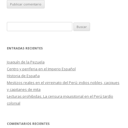
B
u
s
c
ENTRADAS RECIENTES
a
r
Joaquín de la Pezuela
:
Centro y periferia en el Imperio Español
Historia de España
Mestizos reales en el virreinato del Perú: indios nobles, caciques
y capitanes de mita
Lecturas prohibidas. La censura inquisitorial en el Perú tardío
colonial
COMENTARIOS RECIENTES