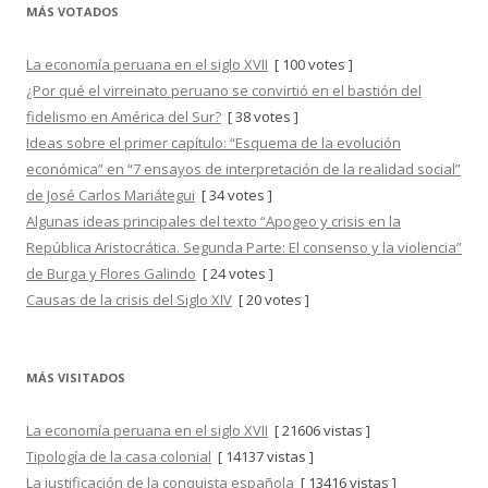
MÁS VOTADOS
La economía peruana en el siglo XVII
[ 100 votes ]
¿Por qué el virreinato peruano se convirtió en el bastión del
fidelismo en América del Sur?
[ 38 votes ]
Ideas sobre el primer capítulo: “Esquema de la evolución
económica” en “7 ensayos de interpretación de la realidad social”
de José Carlos Mariátegui
[ 34 votes ]
Algunas ideas principales del texto “Apogeo y crisis en la
República Aristocrática. Segunda Parte: El consenso y la violencia”
de Burga y Flores Galindo
[ 24 votes ]
Causas de la crisis del Siglo XIV
[ 20 votes ]
MÁS VISITADOS
La economía peruana en el siglo XVII
[ 21606 vistas ]
Tipología de la casa colonial
[ 14137 vistas ]
La justificación de la conquista española
[ 13416 vistas ]