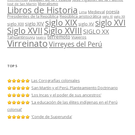
liberalismo
José de San Martín
Libros de Historia
poesía
Medieval
Lima
Presidentes de la República
República aristocrática
siglo XI
siglo XII
siglo XIX
siglo XVI
siglo XIV
siglo XIII
siglo XV
Siglo XVII
Siglo XVIII
SIGLO XX
terremoto
Tahuantinsuyu
Viajeros
teatro
Virreinato
Virreyes del Perú
TOP 5
Las Corografías coloniales
San Martín y el Perú. Planteamiento Doctrinario
‘Los Incas y el poder de sus ancestros’
‘La educación de las élites indígenas en el Perú
colonial’
‘Conde de Superunda’