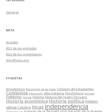
CATEGORÍAS
General
META
Acceder
RSS
de las entradas
RSS
de los comentarios
WordPress.org
ETIQUETAS
Arquitectura
Coloquio de Estudiantes
Bartolomé de las Casas
Conquista
elite indigena
Etnohistoria
educación
europa
Fidelismo
historia
Historia del Teatro Peruano
Grecia
Historia política
Historia económica
hobbes
independencia
Incas
Iglesia Catolica
Joaquín de la Pezuela
José Agustín de la Puente
intendencias