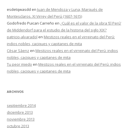
esdetqwasdd
en
Juan de Mendoza y Luna, Marqués de
Montesclaros. XI Virrey del Perú (1607-1615)
Godofredo Puican Carreño
en
¿Cuál es el valor de la obra ‘El Perú’
de Middendorf para el estudio de la historia del siglo XIX?
patricio-alvaradol
en
Mestizos reales en el virreinato del Perú:
indios nobles, caciques y capitanes de mita
Cèsar Sàenz
en
Mestizos reales en el virreinato del Perú: indios
nobles, caciques y capitanes de mita
Tu peor miedo
en
Mestizos reales en el virreinato del Perú: indios
nobles, caciques y capitanes de mita
ARCHIVOS
septiembre 2014
diciembre 2013
noviembre 2013
octubre 2013