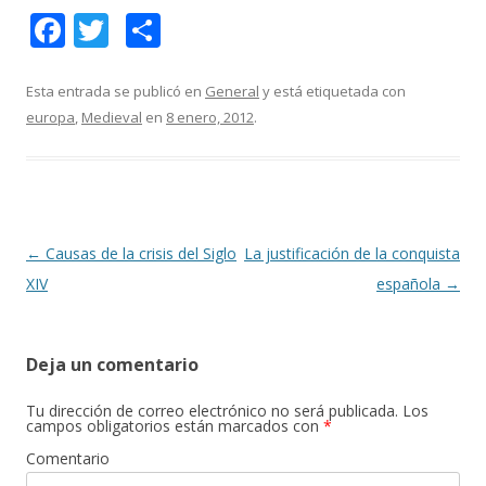
F
T
C
ac
w
o
e
itt
m
Esta entrada se publicó en
General
y está etiquetada con
europa
,
Medieval
en
8 enero, 2012
.
b
er
p
o
ar
o
ti
k
r
Navegación
←
Causas de la crisis del Siglo
La justificación de la conquista
de
XIV
española
→
entradas
Deja un comentario
Tu dirección de correo electrónico no será publicada.
Los
campos obligatorios están marcados con
*
Comentario