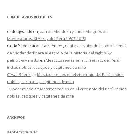
COMENTARIOS RECIENTES
esdetqwasdd
en
Juan de Mendoza y Luna, Marqués de
Montesclaros. XI Virrey del Perú (1607-1615)
Godofredo Puican Carreño
en
¿Cuál es el valor de la obra ‘El Perú’
de Middendorf para el estudio de la historia del siglo XIX?
patricio-alvaradol
en
Mestizos reales en el virreinato del Perú:
indios nobles, caciques y capitanes de mita
Cèsar Sàenz
en
Mestizos reales en el virreinato del Perú: indios
nobles, caciques y capitanes de mita
Tu peor miedo
en
Mestizos reales en el virreinato del Perú: indios
nobles, caciques y capitanes de mita
ARCHIVOS
septiembre 2014