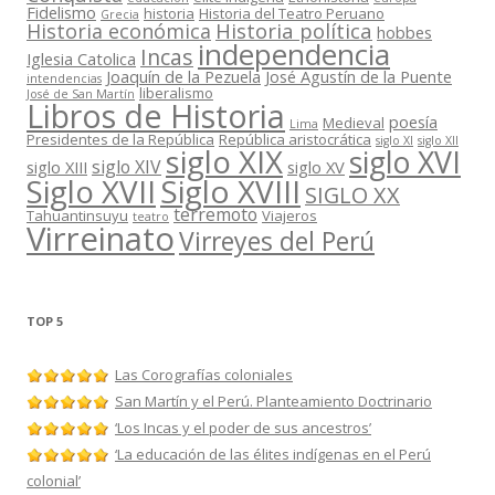
Fidelismo
historia
Historia del Teatro Peruano
Grecia
Historia política
Historia económica
hobbes
independencia
Incas
Iglesia Catolica
Joaquín de la Pezuela
José Agustín de la Puente
intendencias
liberalismo
José de San Martín
Libros de Historia
poesía
Medieval
Lima
Presidentes de la República
República aristocrática
siglo XI
siglo XII
siglo XIX
siglo XVI
siglo XIV
siglo XIII
siglo XV
Siglo XVII
Siglo XVIII
SIGLO XX
terremoto
Tahuantinsuyu
Viajeros
teatro
Virreinato
Virreyes del Perú
TOP 5
Las Corografías coloniales
San Martín y el Perú. Planteamiento Doctrinario
‘Los Incas y el poder de sus ancestros’
‘La educación de las élites indígenas en el Perú
colonial’