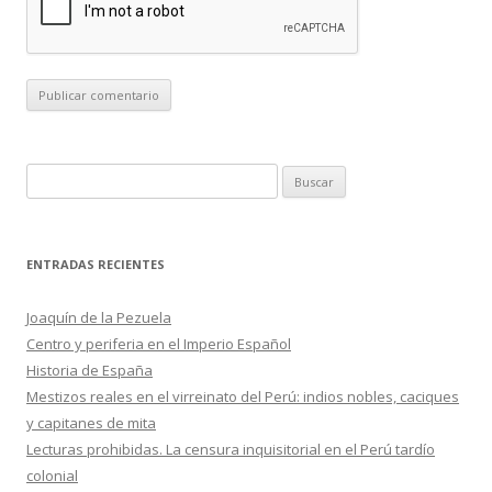
B
u
s
c
ENTRADAS RECIENTES
a
r
Joaquín de la Pezuela
:
Centro y periferia en el Imperio Español
Historia de España
Mestizos reales en el virreinato del Perú: indios nobles, caciques
y capitanes de mita
Lecturas prohibidas. La censura inquisitorial en el Perú tardío
colonial