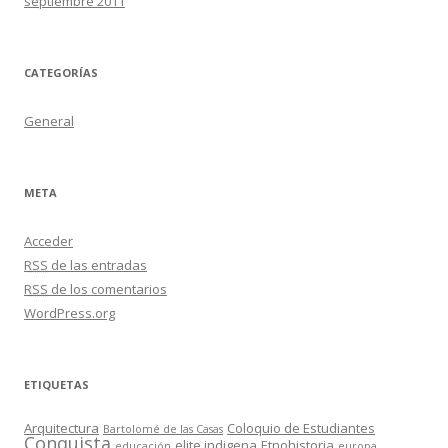
septiembre 2011
CATEGORÍAS
General
META
Acceder
RSS
de las entradas
RSS
de los comentarios
WordPress.org
ETIQUETAS
Arquitectura
Coloquio de Estudiantes
Bartolomé de las Casas
Conquista
elite indigena
Etnohistoria
educación
europa