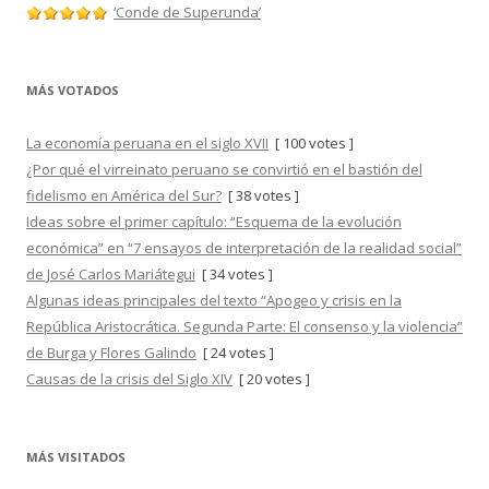
‘Conde de Superunda’
MÁS VOTADOS
La economía peruana en el siglo XVII
[ 100 votes ]
¿Por qué el virreinato peruano se convirtió en el bastión del
fidelismo en América del Sur?
[ 38 votes ]
Ideas sobre el primer capítulo: “Esquema de la evolución
económica” en “7 ensayos de interpretación de la realidad social”
de José Carlos Mariátegui
[ 34 votes ]
Algunas ideas principales del texto “Apogeo y crisis en la
República Aristocrática. Segunda Parte: El consenso y la violencia”
de Burga y Flores Galindo
[ 24 votes ]
Causas de la crisis del Siglo XIV
[ 20 votes ]
MÁS VISITADOS