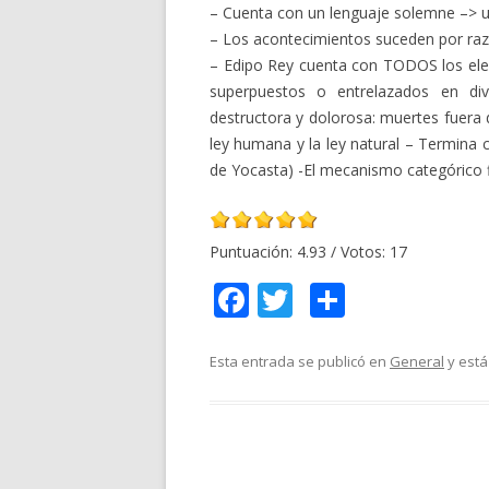
– Cuenta con un lenguaje solemne –> un
– Los acontecimientos suceden por raz
– Edipo Rey cuenta con TODOS los ele
superpuestos o entrelazados en di
destructora y dolorosa: muertes fuera 
ley humana y la ley natural – Termina 
de Yocasta) -El mecanismo categórico f
Puntuación:
4.93
/ Votos:
17
F
T
C
ac
w
o
e
itt
m
Esta entrada se publicó en
General
y está
b
er
p
o
ar
o
ti