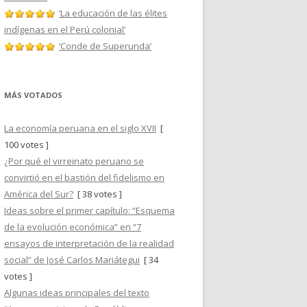
‘La educación de las élites
indígenas en el Perú colonial’
‘Conde de Superunda’
MÁS VOTADOS
La economía peruana en el siglo XVII
[
100 votes ]
¿Por qué el virreinato peruano se
convirtió en el bastión del fidelismo en
América del Sur?
[ 38 votes ]
Ideas sobre el primer capítulo: “Esquema
de la evolución económica” en “7
ensayos de interpretación de la realidad
social” de José Carlos Mariátegui
[ 34
votes ]
Algunas ideas principales del texto