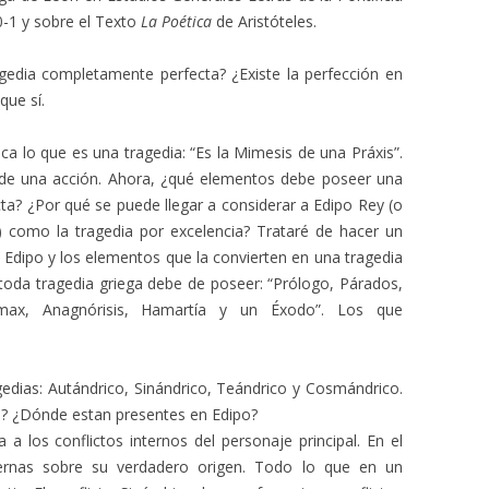
0-1 y sobre el Texto
La Poética
de Aristóteles.
agedia completamente perfecta? ¿Existe la perfección en
que sí.
ica lo que es una tragedia: “Es la Mimesis de una Práxis”.
n de una acción. Ahora, ¿qué elementos debe poseer una
cta? ¿Por qué se puede llegar a considerar a Edipo Rey (o
como la tragedia por excelencia? Trataré de hacer un
e Edipo y los elementos que la convierten en una tragedia
toda tragedia griega debe de poseer: “Prólogo, Párados,
Clímax, Anagnórisis, Hamartía y un Éxodo”. Los que
agedias: Autándrico, Sinándrico, Teándrico y Cosmándrico.
s? ¿Dónde estan presentes en Edipo?
a a los conflictos internos del personaje principal. En el
ternas sobre su verdadero origen. Todo lo que en un