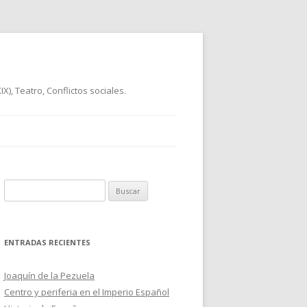
), Teatro, Conflictos sociales.
B
u
s
c
ENTRADAS RECIENTES
a
r
Joaquín de la Pezuela
:
Centro y periferia en el Imperio Español