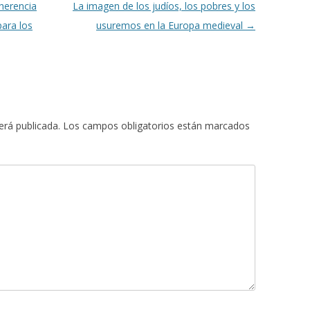
‘herencia
La imagen de los judíos, los pobres y los
para los
usuremos en la Europa medieval
→
erá publicada.
Los campos obligatorios están marcados