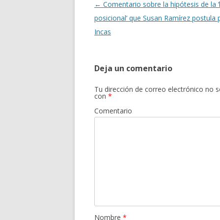
k
r
Navegación
←
Comentario sobre la hipótesis de la 
de
posicional’ que Susan Ramírez postula 
entradas
Incas
Deja un comentario
Tu dirección de correo electrónico no s
con
*
Comentario
Nombre
*