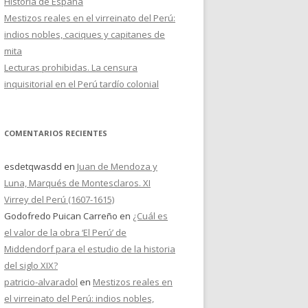
Historia de España
Mestizos reales en el virreinato del Perú:
indios nobles, caciques y capitanes de
mita
Lecturas prohibidas. La censura
inquisitorial en el Perú tardío colonial
COMENTARIOS RECIENTES
esdetqwasdd
en
Juan de Mendoza y
Luna, Marqués de Montesclaros. XI
Virrey del Perú (1607-1615)
Godofredo Puican Carreño
en
¿Cuál es
el valor de la obra ‘El Perú’ de
Middendorf para el estudio de la historia
del siglo XIX?
patricio-alvaradol
en
Mestizos reales en
el virreinato del Perú: indios nobles,