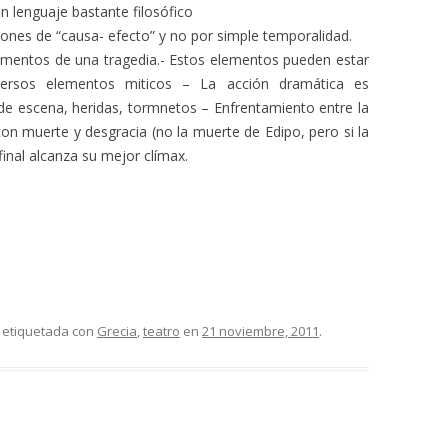
 lenguaje bastante filosófico
ones de “causa- efecto” y no por simple temporalidad.
mentos de una tragedia.- Estos elementos pueden estar
versos elementos miticos – La acción dramática es
de escena, heridas, tormnetos – Enfrentamiento entre la
con muerte y desgracia (no la muerte de Edipo, pero si la
inal alcanza su mejor clímax.
 etiquetada con
Grecia
,
teatro
en
21 noviembre, 2011
.