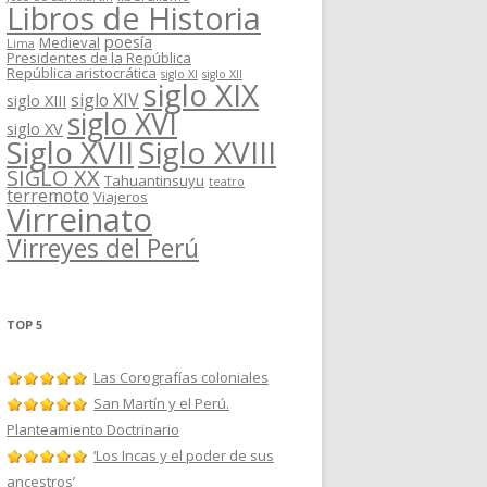
Libros de Historia
poesía
Medieval
Lima
Presidentes de la República
República aristocrática
siglo XI
siglo XII
siglo XIX
siglo XIV
siglo XIII
siglo XVI
siglo XV
Siglo XVII
Siglo XVIII
SIGLO XX
Tahuantinsuyu
teatro
terremoto
Viajeros
Virreinato
Virreyes del Perú
TOP 5
Las Corografías coloniales
San Martín y el Perú.
Planteamiento Doctrinario
‘Los Incas y el poder de sus
ancestros’