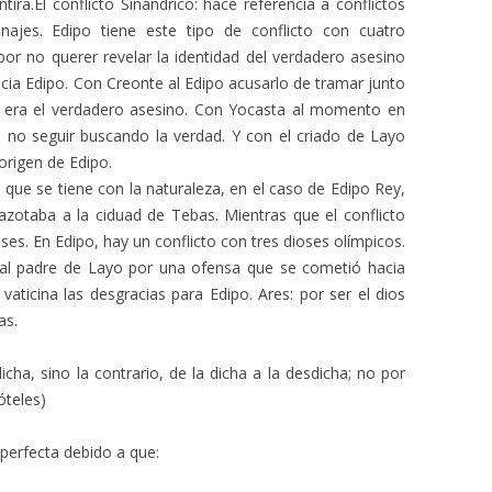
ira.El conflicto Sinándrico: hace referencia a conflictos
ajes. Edipo tiene este tipo de conflicto con cuatro
 por no querer revelar la identidad del verdadero asesino
cia Edipo. Con Creonte al Edipo acusarlo de tramar junto
po era el verdadero asesino. Con Yocasta al momento en
e no seguir buscando la verdad. Y con el criado de Layo
origen de Edipo.
o que se tiene con la naturaleza, en el caso de Edipo Rey,
azotaba a la ciduad de Tebas. Mientras que el conflicto
ses. En Edipo, hay un conflicto con tres dioses olímpicos.
 al padre de Layo por una ofensa que se cometió hacia
vaticina las desgracias para Edipo. Ares: por ser el dios
as.
cha, sino la contrario, de la dicha a la desdicha; no por
óteles)
perfecta debido a que: