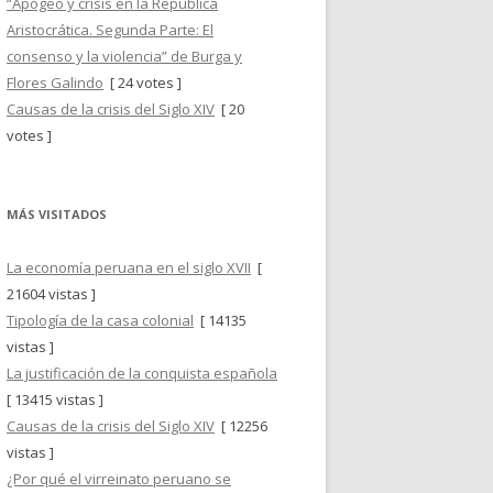
“Apogeo y crisis en la República
Aristocrática. Segunda Parte: El
consenso y la violencia” de Burga y
Flores Galindo
[ 24 votes ]
Causas de la crisis del Siglo XIV
[ 20
votes ]
MÁS VISITADOS
La economía peruana en el siglo XVII
[
21604 vistas ]
Tipología de la casa colonial
[ 14135
vistas ]
La justificación de la conquista española
[ 13415 vistas ]
Causas de la crisis del Siglo XIV
[ 12256
vistas ]
¿Por qué el virreinato peruano se