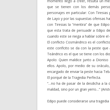
momento llegó a creer, resulta un ment
que se tienen con los demás person
personajes en particular: Con Tiresias
de Layo y por las supuestas ofensas ha
con Tiresias la “mentira” de que Edi
que esta trata de persuadir a Edipo d
cuando este se niega a hablar sobre el 
El conflicto Cosmándrico es el conflict
este conflcito se da con la peste que 
Teándrico es el que se tiene con los dio
Apolo: Quien maldice junto a Dioniso
ellos. Apolo, por medio de su oráculo, 
encargado de enviar la peste hacia Teb
El porqué de la Tragedia Perfecta.
“…no ha de pasar de la desdicha a la di
maldad, sino por un gran yerro…” (Arist
Edipo puede considerarse una tragedia 