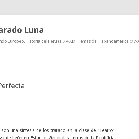
varado Luna
undo Europeo, Historia del Perú (s. XV-XIX), Temas de Hispanoamérica (XV-XIX
Ir
al
contenido
Perfecta
son una síntesis de los tratado en la clase de “Teatro”
ga de León en Estudios Generales Letras de la Pontificia