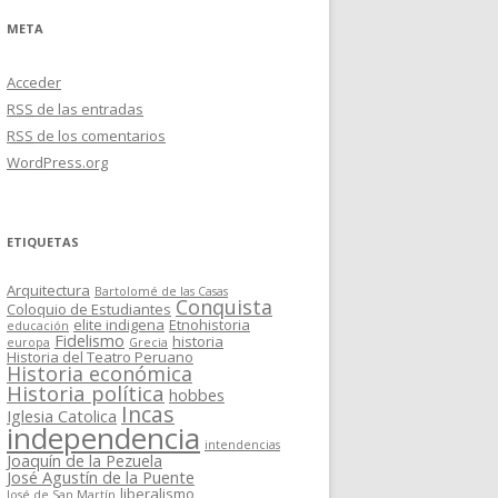
META
Acceder
RSS
de las entradas
RSS
de los comentarios
WordPress.org
ETIQUETAS
Arquitectura
Bartolomé de las Casas
Conquista
Coloquio de Estudiantes
elite indigena
Etnohistoria
educación
Fidelismo
historia
europa
Grecia
Historia del Teatro Peruano
Historia económica
Historia política
hobbes
Incas
Iglesia Catolica
independencia
intendencias
Joaquín de la Pezuela
José Agustín de la Puente
liberalismo
José de San Martín