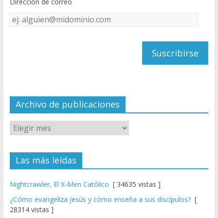
Dirección de correo
k
e
Dirección
C
de
h
correo
a
n
n
el
Archivo de publicaciones
Las más leídas
Nightcrawler, El X-Men Católico
[ 34635 vistas ]
¿Cómo evangeliza Jesús y cómo enseña a sus discípulos?
[
28314 vistas ]