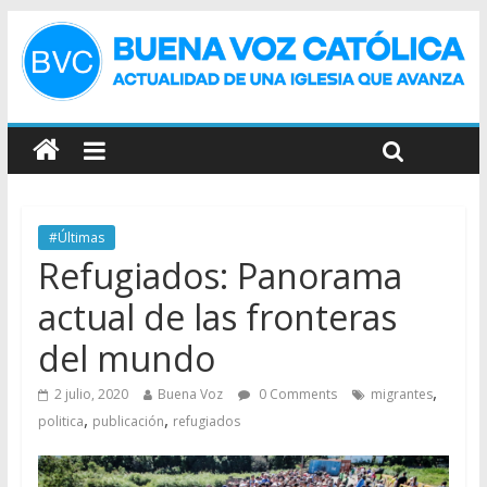
#Últimas
Refugiados: Panorama
actual de las fronteras
del mundo
,
2 julio, 2020
Buena Voz
0 Comments
migrantes
,
,
politica
publicación
refugiados