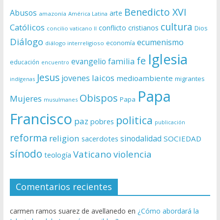
Benedicto XVI
Abusos
arte
amazonía
América Latina
cultura
Católicos
conflicto
cristianos
Dios
concilio vaticano II
Diálogo
ecumenismo
economía
diálogo interreligioso
Iglesia
fe
evangelio
familia
educación
encuentro
Jesus
laicos
jovenes
medioambiente
migrantes
indígenas
Papa
Obispos
Mujeres
Papa
musulmanes
Francisco
politica
paz
pobres
publicación
reforma
religion
sinodalidad
sacerdotes
SOCIEDAD
sínodo
Vaticano
violencia
teología
Comentarios recientes
carmen ramos suarez de avellanedo
en
¿Cómo abordará la