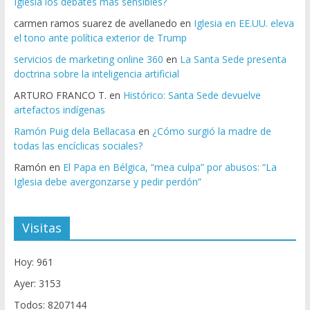
Iglesia los debates más sensibles?
carmen ramos suarez de avellanedo
en
Iglesia en EE.UU. eleva
el tono ante política exterior de Trump
servicios de marketing online 360
en
La Santa Sede presenta
doctrina sobre la inteligencia artificial
ARTURO FRANCO T.
en
Histórico: Santa Sede devuelve
artefactos indígenas
Ramón Puig dela Bellacasa
en
¿Cómo surgió la madre de
todas las encíclicas sociales?
Ramón
en
El Papa en Bélgica, “mea culpa” por abusos: “La
Iglesia debe avergonzarse y pedir perdón”
Visitas
Hoy: 961
Ayer: 3153
Todos: 8207144