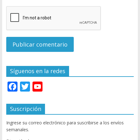
Síguenos en la redes
F
T
Y
ac
w
o
e
itt
u
Suscripción
b
er
T
Ingrese su correo electrónico para suscribirse a los envíos
o
u
semanales.
o
b