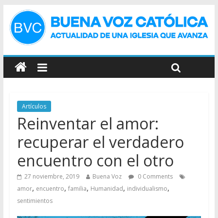
Artículos
Reinventar el amor:
recuperar el verdadero
encuentro con el otro
27 noviembre, 2019
Buena Voz
0 Comments
,
,
,
,
,
amor
encuentro
familia
Humanidad
individualismo
sentimientos