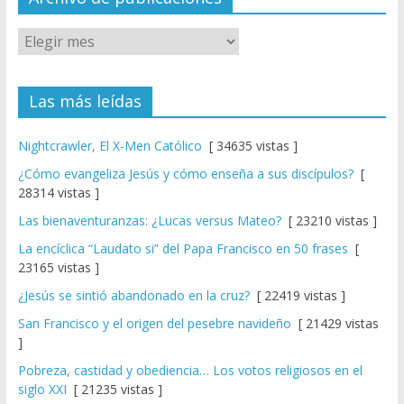
Las más leídas
Nightcrawler, El X-Men Católico
[ 34635 vistas ]
¿Cómo evangeliza Jesús y cómo enseña a sus discípulos?
[
28314 vistas ]
Las bienaventuranzas: ¿Lucas versus Mateo?
[ 23210 vistas ]
La encíclica “Laudato si” del Papa Francisco en 50 frases
[
23165 vistas ]
¿Jesús se sintió abandonado en la cruz?
[ 22419 vistas ]
San Francisco y el origen del pesebre navideño
[ 21429 vistas
]
Pobreza, castidad y obediencia… Los votos religiosos en el
siglo XXI
[ 21235 vistas ]