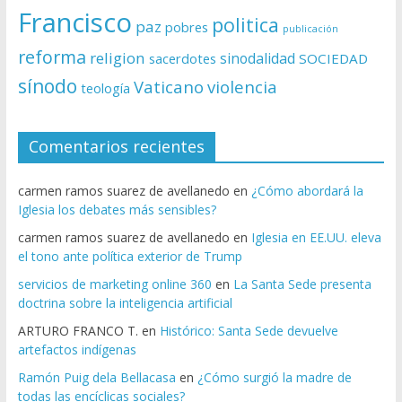
Francisco
politica
paz
pobres
publicación
reforma
religion
sinodalidad
sacerdotes
SOCIEDAD
sínodo
Vaticano
violencia
teología
Comentarios recientes
carmen ramos suarez de avellanedo
en
¿Cómo abordará la
Iglesia los debates más sensibles?
carmen ramos suarez de avellanedo
en
Iglesia en EE.UU. eleva
el tono ante política exterior de Trump
servicios de marketing online 360
en
La Santa Sede presenta
doctrina sobre la inteligencia artificial
ARTURO FRANCO T.
en
Histórico: Santa Sede devuelve
artefactos indígenas
Ramón Puig dela Bellacasa
en
¿Cómo surgió la madre de
todas las encíclicas sociales?