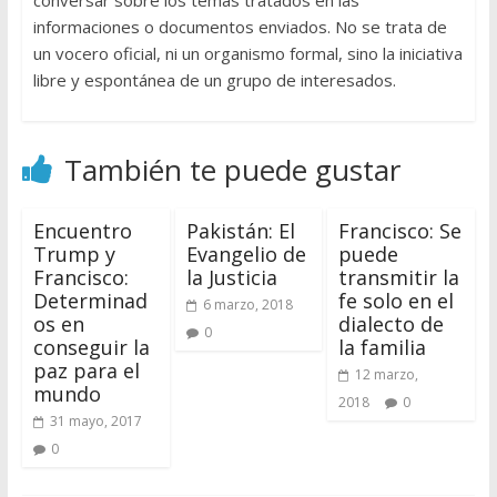
conversar sobre los temas tratados en las
informaciones o documentos enviados. No se trata de
un vocero oficial, ni un organismo formal, sino la iniciativa
libre y espontánea de un grupo de interesados.
También te puede gustar
Encuentro
Pakistán: El
Francisco: Se
Trump y
Evangelio de
puede
Francisco:
la Justicia
transmitir la
Determinad
fe solo en el
6 marzo, 2018
os en
dialecto de
0
conseguir la
la familia
paz para el
12 marzo,
mundo
2018
0
31 mayo, 2017
0