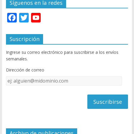
Síguenos en la redes
F
T
Y
ac
w
o
e
itt
u
Suscripción
b
er
T
Ingrese su correo electrónico para suscribirse a los envíos
o
u
semanales.
o
b
Dirección de correo
k
e
Dirección
C
de
h
correo
a
n
n
el
Archivo de publicaciones