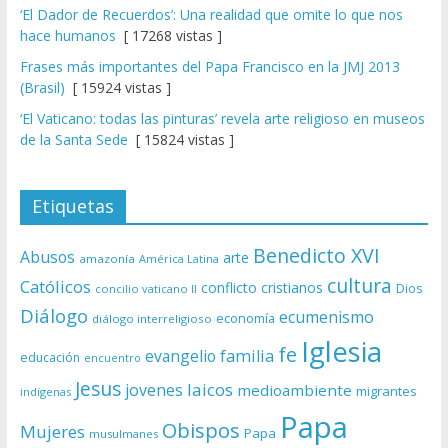
‘El Dador de Recuerdos’: Una realidad que omite lo que nos
hace humanos
[ 17268 vistas ]
Frases más importantes del Papa Francisco en la JMJ 2013
(Brasil)
[ 15924 vistas ]
‘El Vaticano: todas las pinturas’ revela arte religioso en museos
de la Santa Sede
[ 15824 vistas ]
Etiquetas
Benedicto XVI
Abusos
arte
amazonía
América Latina
cultura
Católicos
conflicto
cristianos
Dios
concilio vaticano II
Diálogo
ecumenismo
economía
diálogo interreligioso
Iglesia
fe
evangelio
familia
educación
encuentro
Jesus
laicos
jovenes
medioambiente
migrantes
indígenas
Papa
Obispos
Mujeres
Papa
musulmanes