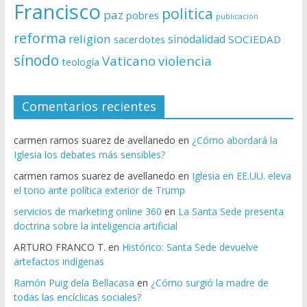
Francisco
politica
paz
pobres
publicación
reforma
religion
sinodalidad
sacerdotes
SOCIEDAD
sínodo
Vaticano
violencia
teología
Comentarios recientes
carmen ramos suarez de avellanedo
en
¿Cómo abordará la
Iglesia los debates más sensibles?
carmen ramos suarez de avellanedo
en
Iglesia en EE.UU. eleva
el tono ante política exterior de Trump
servicios de marketing online 360
en
La Santa Sede presenta
doctrina sobre la inteligencia artificial
ARTURO FRANCO T.
en
Histórico: Santa Sede devuelve
artefactos indígenas
Ramón Puig dela Bellacasa
en
¿Cómo surgió la madre de
todas las encíclicas sociales?