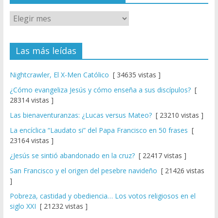
Las más leídas
Nightcrawler, El X-Men Católico
[ 34635 vistas ]
¿Cómo evangeliza Jesús y cómo enseña a sus discípulos?
[
28314 vistas ]
Las bienaventuranzas: ¿Lucas versus Mateo?
[ 23210 vistas ]
La encíclica “Laudato si” del Papa Francisco en 50 frases
[
23164 vistas ]
¿Jesús se sintió abandonado en la cruz?
[ 22417 vistas ]
San Francisco y el origen del pesebre navideño
[ 21426 vistas
]
Pobreza, castidad y obediencia… Los votos religiosos en el
siglo XXI
[ 21232 vistas ]