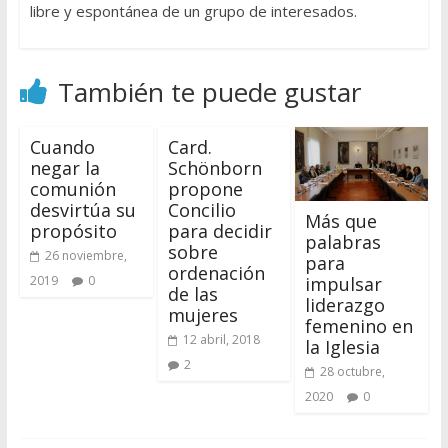
libre y espontánea de un grupo de interesados.
También te puede gustar
Cuando
Card.
negar la
Schönborn
comunión
propone
desvirtúa su
Concilio
Más que
propósito
para decidir
palabras
sobre
26 noviembre,
para
ordenación
impulsar
2019
0
de las
liderazgo
mujeres
femenino en
12 abril, 2018
la Iglesia
2
28 octubre,
2020
0