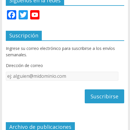
Síguenos en la redes
F
T
Y
ac
w
o
e
itt
u
Suscripción
b
er
T
Ingrese su correo electrónico para suscribirse a los envíos
o
u
semanales.
o
b
Dirección de correo
k
e
Dirección
C
de
h
correo
a
n
n
el
Archivo de publicaciones