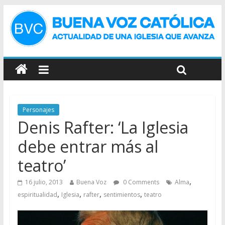
Personajes
Denis Rafter: ‘La Iglesia
debe entrar más al
teatro’
,
16 julio, 2013
Buena Voz
0 Comments
Alma
,
,
,
,
espiritualidad
Iglesia
rafter
sentimientos
teatro