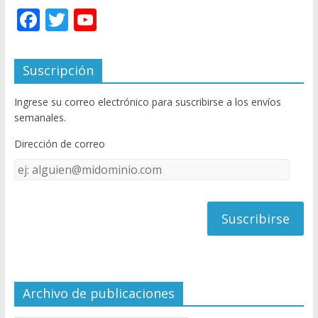
F
T
Y
ac
w
o
e
itt
u
Suscripción
b
er
T
Ingrese su correo electrónico para suscribirse a los envíos
o
u
semanales.
o
b
Dirección de correo
k
e
Dirección
C
de
h
correo
a
n
n
el
Archivo de publicaciones