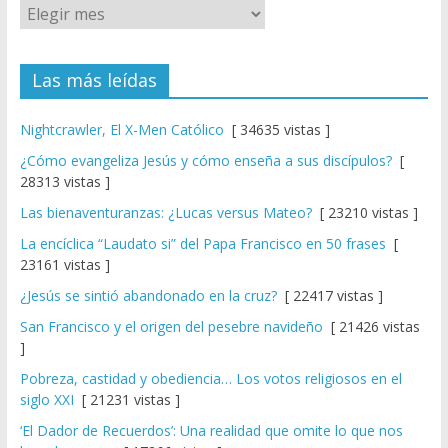
Las más leídas
Nightcrawler, El X-Men Católico
[ 34635 vistas ]
¿Cómo evangeliza Jesús y cómo enseña a sus discípulos?
[
28313 vistas ]
Las bienaventuranzas: ¿Lucas versus Mateo?
[ 23210 vistas ]
La encíclica “Laudato si” del Papa Francisco en 50 frases
[
23161 vistas ]
¿Jesús se sintió abandonado en la cruz?
[ 22417 vistas ]
San Francisco y el origen del pesebre navideño
[ 21426 vistas
]
Pobreza, castidad y obediencia… Los votos religiosos en el
siglo XXI
[ 21231 vistas ]
‘El Dador de Recuerdos’: Una realidad que omite lo que nos