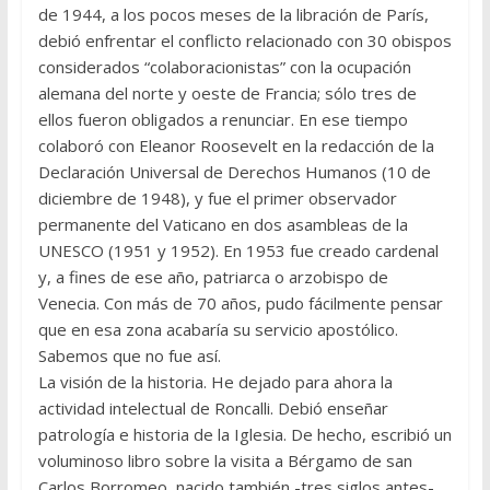
de 1944, a los pocos meses de la li­bración de París,
debió enfrentar el conflicto relacionado con 30 obis­pos
considerados “colaboracionistas” con la ocupación
alemana del norte y oeste de Francia; sólo tres de
ellos fueron obligados a renun­ciar. En ese tiempo
colaboró con Eleanor Roosevelt en la redacción de la
Declaración Universal de Derechos Humanos (10 de
diciembre de 1948), y fue el primer observador
permanente del Vaticano en dos asambleas de la
UNESCO (1951 y 1952). En 1953 fue creado carde­nal
y, a fines de ese año, patriarca o arzobispo de
Venecia. Con más de 70 años, pudo fácilmente pensar
que en esa zona acabaría su servicio apostólico.
Sabemos que no fue así.
La visión de la historia. He dejado para ahora la
actividad intelectual de Roncalli. Debió enseñar
patrología e historia de la Iglesia. De he­cho, escribió un
voluminoso libro sobre la visita a Bérgamo de san
Carlos Borromeo, nacido también -tres siglos antes-