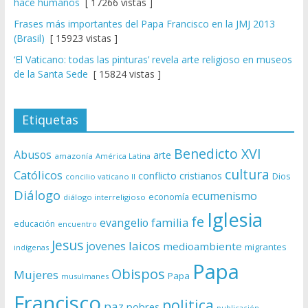
hace humanos
[ 17266 vistas ]
Frases más importantes del Papa Francisco en la JMJ 2013
(Brasil)
[ 15923 vistas ]
‘El Vaticano: todas las pinturas’ revela arte religioso en museos
de la Santa Sede
[ 15824 vistas ]
Etiquetas
Benedicto XVI
Abusos
arte
amazonía
América Latina
cultura
Católicos
conflicto
cristianos
Dios
concilio vaticano II
Diálogo
ecumenismo
economía
diálogo interreligioso
Iglesia
fe
evangelio
familia
educación
encuentro
Jesus
laicos
jovenes
medioambiente
migrantes
indígenas
Papa
Obispos
Mujeres
Papa
musulmanes
Francisco
politica
paz
pobres
publicación