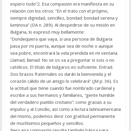
espero todo”2. Esa compasión era mani­fiesta en su
relación con los otros: “En el trato con el prójimo,
siempre dignidad, sencillez, bondad: bondad serena y
luminosa” (DA n. 289). Al despedirse de su misión en
Bulgaria, lo expresó muy bellamente:
“Dondequiera que vaya, si una persona de Bulgaria
pasa por mi puer­ta, aunque sea de noche o aunque
sea pobre, encontrará la vela prendida en mi ventana.
Llamad, llamad. No se os va a preguntar si sois o no
católicos. El título de búlgaros es suficiente. Entrad.
Dos brazos fraternales os darán la bienvenida y el
corazón cálido de un amigo lo celebrará” (JM p. 36). Es
la actitud que tiene cuando fue nombrado cardenal y
escribe a sus hermanos y familiares, “gente humilde
del verdadero pueblo cristiano”; como gracias a su
impulso y al Concilio, así como a lectura latinoamericana
del mismo, podemos decir con gratitud permanente
de muchísimos pequeños y sencillos.
Pero esa compasión resulta también básica para