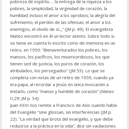
pobreza de espíritu … la entrega de la riqueza a los
pobres, la simplicidad, la virginidad de corazón, la
humildad; incluso el amor a los oprobios; la alegría del
sufrimiento; el perdón de las ofensas; el amor a los
enemigos, el olvido de sí.,,” (JM p. 49). El evangelista
Mateo encontró en él un lector atento. Sobre todo si
se tiene en cuenta lo escrito como de memoria en un
retiro, en 1950: “Bienaventurados los pobres, los
mansos, los pacíficos, los misericordiosos, los que
tienen sed de justicia, los puros de corazón, los
atribulados, los perseguidos” (JM 53). Lo que se
completa con notas de un retiro de 1959, cuando ya
era papa, al recordar a Jesús en única invocación a
imitarlo, como “manso y humilde de corazón” (Mateo
II,29; JM p. 54).
Juan XXIII nos remite a Francisco de Asís cuando habla
del Evangelio “sine glossan, sin interferencias (JM p.
22). “La verdad que brota del evangelio, y que debe
reducirse a la práctica en la vida”, dice sin vacilaciones