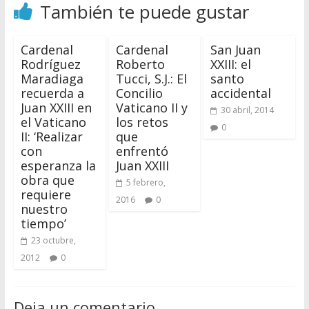
También te puede gustar
Cardenal
Cardenal
San Juan
Rodríguez
Roberto
XXIII: el
Maradiaga
Tucci, S.J.: El
santo
recuerda a
Concilio
accidental
Juan XXIII en
Vaticano II y
30 abril, 2014
el Vaticano
los retos
0
II: ‘Realizar
que
con
enfrentó
esperanza la
Juan XXIII
obra que
5 febrero,
requiere
2016
0
nuestro
tiempo’
23 octubre,
2012
0
Deja un comentario