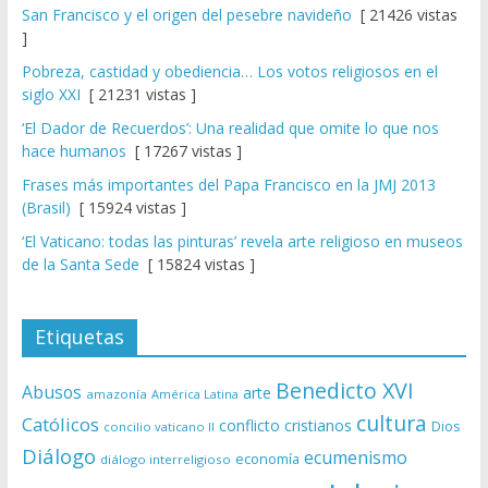
San Francisco y el origen del pesebre navideño
[ 21426 vistas
]
Pobreza, castidad y obediencia… Los votos religiosos en el
siglo XXI
[ 21231 vistas ]
‘El Dador de Recuerdos’: Una realidad que omite lo que nos
hace humanos
[ 17267 vistas ]
Frases más importantes del Papa Francisco en la JMJ 2013
(Brasil)
[ 15924 vistas ]
‘El Vaticano: todas las pinturas’ revela arte religioso en museos
de la Santa Sede
[ 15824 vistas ]
Etiquetas
Benedicto XVI
Abusos
arte
amazonía
América Latina
cultura
Católicos
conflicto
cristianos
Dios
concilio vaticano II
Diálogo
ecumenismo
economía
diálogo interreligioso