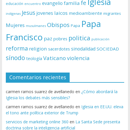
Iglesia
fe
evangelio
familia
educación
encuentro
Jesus
laicos
jovenes
medioambiente
migrantes
indígenas
Papa
Obispos
Mujeres
Papa
musulmanes
Francisco
politica
paz
pobres
publicación
reforma
religion
sinodalidad
sacerdotes
SOCIEDAD
sínodo
Vaticano
violencia
teología
Comentarios recientes
carmen ramos suarez de avellanedo
en
¿Cómo abordará la
Iglesia los debates más sensibles?
carmen ramos suarez de avellanedo
en
Iglesia en EE.UU. eleva
el tono ante política exterior de Trump
servicios de marketing online 360
en
La Santa Sede presenta
doctrina sobre la inteligencia artificial