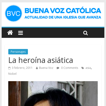
Personajes
La heroína asiática
,
3 febrero, 2011
Buena Voz
0 Comments
asia
Nobel