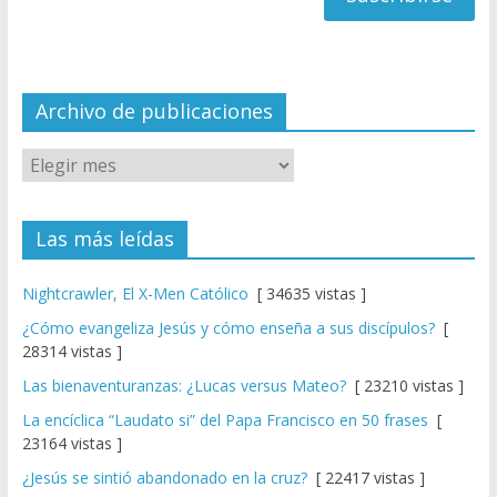
a
n
n
el
Archivo de publicaciones
Las más leídas
Nightcrawler, El X-Men Católico
[ 34635 vistas ]
¿Cómo evangeliza Jesús y cómo enseña a sus discípulos?
[
28314 vistas ]
Las bienaventuranzas: ¿Lucas versus Mateo?
[ 23210 vistas ]
La encíclica “Laudato si” del Papa Francisco en 50 frases
[
23164 vistas ]
¿Jesús se sintió abandonado en la cruz?
[ 22417 vistas ]