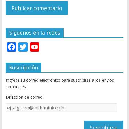
Síguenos en la redes
F
T
Y
ac
w
o
e
itt
u
Suscripción
b
er
T
Ingrese su correo electrónico para suscribirse a los envíos
o
u
semanales.
o
b
Dirección de correo
k
e
Dirección
C
de
h
correo