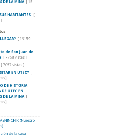
S DE LA MINA
[ 15
 SUS HABITANTES
[
 ]
dos
LLEGAR?
[ 19159
rito de San Juan de
s
[ 7768 vistas ]
[ 7057 vistas ]
ISITAR EN UTEC?
[
tas ]
O DE HISTORIA
 DE UTEC EN
S DE LA MINA
[
tas ]
SNINCHIK (Nuestro
s)
ción de la casa