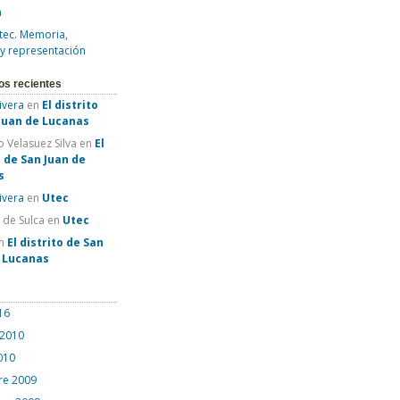
a
tec. Memoria,
 y representación
os recientes
Rivera
en
El distrito
Juan de Lucanas
 Velasuez Silva
en
El
o de San Juan de
s
Rivera
en
Utec
e de Sulca
en
Utec
n
El distrito de San
e Lucanas
16
 2010
010
re 2009