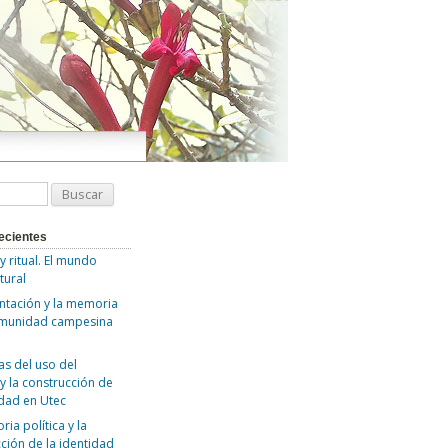
ecientes
 y ritual. El mundo
tural
ntación y la memoria
omunidad campesina
as del uso del
y la construcción de
idad en Utec
ia política y la
ción de la identidad