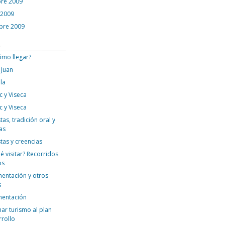
re 2009
 2009
bre 2009
s
ómo llegar?
 Juan
la
c y Viseca
c y Viseca
tas, tradición oral y
as
stas y creencias
é visitar? Recorridos
os
mentación y otros
s
mentación
ar turismo al plan
rrollo