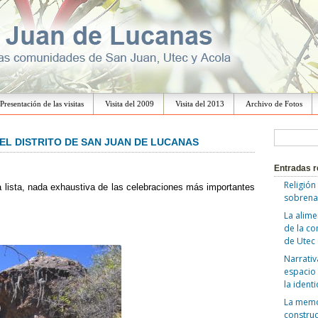
Ir
al
Presentación de las visitas
Visita del 2009
Visita del 2013
Archivo de Fotos
contenido
B
 EL DISTRITO DE SAN JUAN DE LUCANAS
u
Entradas r
s
Religión
lista, nada exhaustiva de las celebraciones más importantes
c
sobrena
a
La alime
de la c
r
de Utec
:
Narrativ
espacio 
la ident
La memor
construc