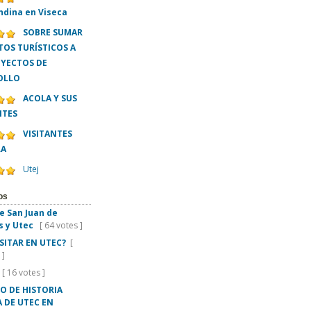
ndina en Viseca
SOBRE SUMAR
OS TURÍSTICOS A
OYECTOS DE
OLLO
ACOLA Y SUS
NTES
VISITANTES
LA
Utej
os
e San Juan de
s y Utec
[ 64 votes ]
ISITAR EN UTEC?
[
 ]
[ 16 votes ]
O DE HISTORIA
 DE UTEC EN