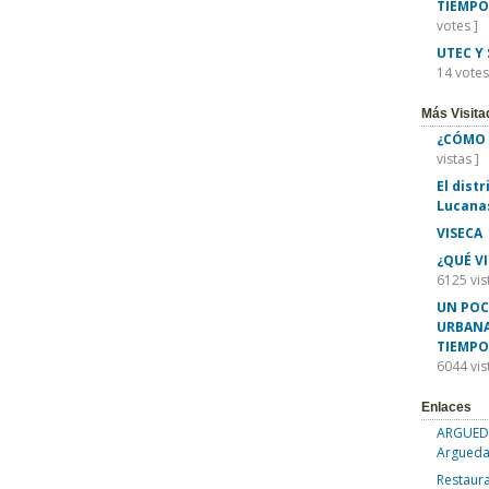
TIEMPO
votes ]
UTEC Y
14 votes
Más Visita
¿CÓMO 
vistas ]
El dist
Lucana
VISECA
¿QUÉ V
6125 vis
UN POC
URBANA
TIEMPO
6044 vis
Enlaces
ARGUEDA
Argueda
Restaura