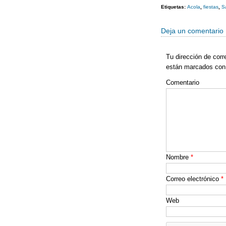
b
Etiquetas:
Acola
,
fiestas
,
S
o
Deja un comentario
o
k
Tu dirección de corr
están marcados co
Comentario
Nombre
*
Correo electrónico
*
Web