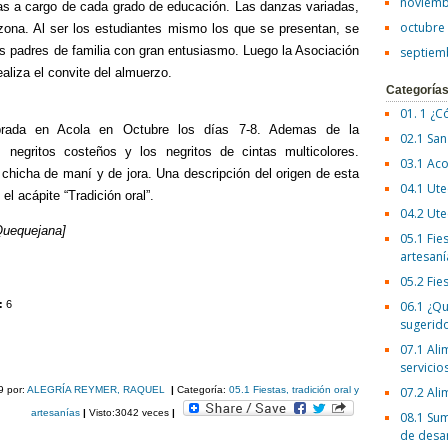
noviemb
as a cargo de cada grado de educación. Las danzas variadas,
octubre
zona. Al ser los estudiantes mismo los que se presentan, se
los padres de familia con gran entusiasmo. Luego la Asociación
septiem
ealiza el convite del almuerzo.
Categoría
01. 1 ¿C
lebrada en Acola en Octubre los días 7-8. Ademas de la
02.1 San
 negritos costeños y los negritos de cintas multicolores.
03.1 Aco
hicha de maní y de jora. Una descripción del origen de esta
04.1 Ute
el acápite “Tradición oral”.
04.2 Ute
Quequejana]
05.1 Fies
artesaní
05.2 Fie
s:
6
06.1 ¿Qu
sugerid
C
07.1 Ali
o
servicio
9
por:
ALEGRÍA REYMER, RAQUEL
|
Categoría:
05.1 Fiestas, tradición oral y
07.2 Ali
m
artesanías
|
Visto:3042 veces
|
08.1 Sum
p
de desa