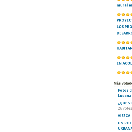
mural a
PROYECT
LOS PR
DESARR
HABITA
EN ACO
Más votad
Fotos d
Lucana
¿QUÉ V
26 votes
VISECA
UN POC
URBANA