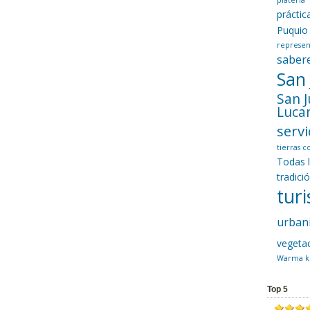
platería
prácti
Puquio
represen
saber
San
San 
Luca
servi
tierras 
Todas 
tradici
tur
urban
vegeta
Warma k
Top 5