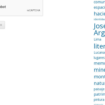
comun
espac
haci
identida
Jos
Ar
Lima
lit
Lucana
lugares
memo
mine
mon
natu
paisaje
patri
pintura