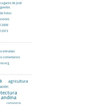
 Lugares de José
rguedas
 de Fotos
aciones
el 2009
el 2013
as entradas
os comentarios
ss.org
a
agricultura
tación
itectura
l andina
a
comuneros