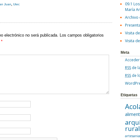
09.1 Los
ar
an Juan
,
Utec
María A
tir
Archivo
Present
Visita d
eo electrónico no será publicada.
Los campos obligatorios
Visita d
n
*
Meta
Acceder
RSS
de l
RSS
de l
WordPre
Etiquetas
Acol
alimen
arqu
rura
artesani