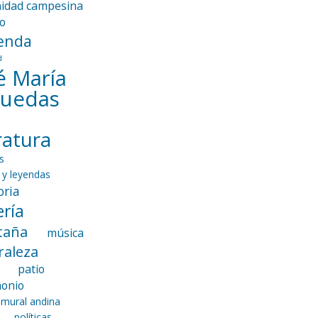
idad campesina
io
enda
d
é María
guedas
eratura
s
 y leyendas
ria
ría
taña
música
raleza
patio
monio
 mural andina
políticas