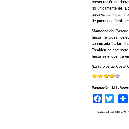
presentación de danz
no únicamente de la 
observa participar a 
de padres de familia r
Mamacha del Rosario
fiesta religiosa ce
chamizada bailan los
También se comparte c
fiesta se encuentra en 
[La foto es de César 
Puntuación:
3.83
/ Voto
F
T
a
wi
Publicado el
18/12/200
c
tt
e
er