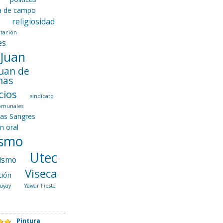
ca de campo
religiosidad
tación
es
 Juan
Juan de
nas
cios
sindicato
comunales
las Sangres
ón oral
ismo
Utec
ismo
Viseca
ción
uyay
Yawar Fiesta
Pintura