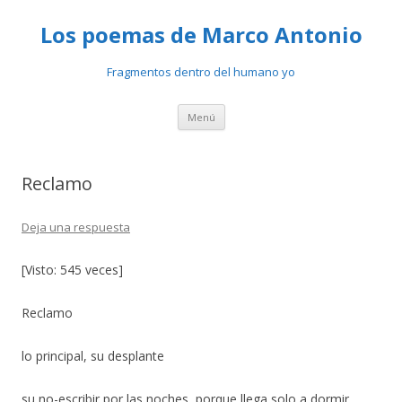
Los poemas de Marco Antonio
Fragmentos dentro del humano yo
Ir
Menú
al
contenido
Reclamo
Deja una respuesta
[Visto: 545 veces]
Reclamo
lo principal, su desplante
su no-escribir por las noches, porque llega solo a dormir