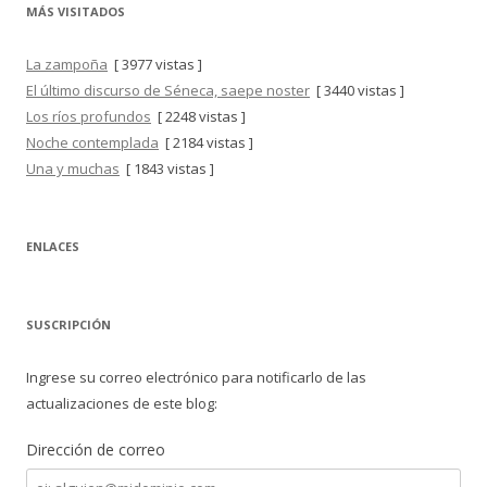
MÁS VISITADOS
La zampoña
[ 3977 vistas ]
El último discurso de Séneca, saepe noster
[ 3440 vistas ]
Los ríos profundos
[ 2248 vistas ]
Noche contemplada
[ 2184 vistas ]
Una y muchas
[ 1843 vistas ]
ENLACES
SUSCRIPCIÓN
Ingrese su correo electrónico para notificarlo de las
actualizaciones de este blog:
Dirección de correo
Dirección