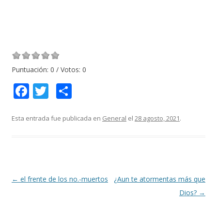
Puntuación:
0
/ Votos:
0
F
T
C
ac
w
o
e
itt
m
Esta entrada fue publicada en
General
el
28 agosto, 2021
.
b
er
p
o
ar
o
ti
k
r
Navegación
←
el frente de los no.-muertos
¿Aun te atormentas más que
de
Dios?
→
entradas