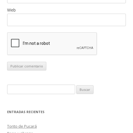
Web
B
u
s
c
ENTRADAS RECIENTES
a
r
Torito de Pucará
: