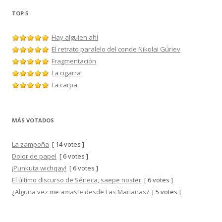
TOP 5
Hay alguien ahí
El retrato paralelo del conde Nikolai Gúriev
Fragmentación
La cigarra
La carpa
MÁS VOTADOS
La zampoña
[ 14 votes ]
Dolor de papel
[ 6 votes ]
¡Punkuta wichqay!
[ 6 votes ]
El último discurso de Séneca, saepe noster
[ 6 votes ]
¿Alguna vez me amaste desde Las Marianas?
[ 5 votes ]