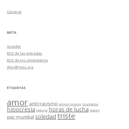
General
META
Acceder
RSS
de las entradas
RSS
de los comentarios
WordPress.org
ETIQUETAS
amor
antirracismo
antiterrorismo
Gramática
hipocresía
horas de lucha
historia
ilusión
triste
soledad
paz mundial