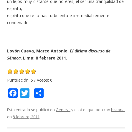
un lejos-muy-distante-que-no-eres, el ser-una tranquilidad del
espíritu,
espíritu que te-lo-has turbulenta-e-irremediablemente
condenado
Lovón Cueva, Marco Antonio.
El último discurso de
Séneca
. Lima: 8 febrero 2011.
Puntuación:
5
/ Votos:
6
F
T
C
ac
w
o
e
itt
m
Esta entrada se publicó en
General
y está etiquetada con
historia
en
8 febrero, 2011
.
b
er
p
o
ar