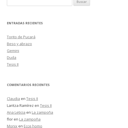
B
u
s
c
ENTRADAS RECIENTES
a
r
Torito de Pucará
:
Beso y abrazo
Gemini
Duda
Tesis II
COMENTARIOS RECIENTES
Claudia
en
Tesis II
Laritza Ramírez
en
Tesis II
Ana Leticia
en
La zampoña
flor
en
La zampoña
Monix
en
Ecce homo