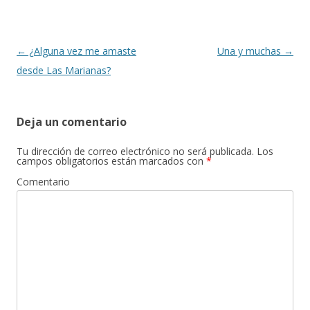
o
ti
k
r
Navegación
←
¿Alguna vez me amaste
Una y muchas
→
de
desde Las Marianas?
entradas
Deja un comentario
Tu dirección de correo electrónico no será publicada.
Los
campos obligatorios están marcados con
*
Comentario