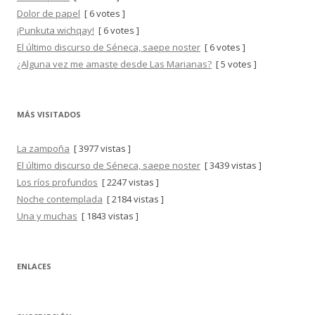
Dolor de papel
[ 6 votes ]
¡Punkuta wichqay!
[ 6 votes ]
El último discurso de Séneca, saepe noster
[ 6 votes ]
¿Alguna vez me amaste desde Las Marianas?
[ 5 votes ]
MÁS VISITADOS
La zampoña
[ 3977 vistas ]
El último discurso de Séneca, saepe noster
[ 3439 vistas ]
Los ríos profundos
[ 2247 vistas ]
Noche contemplada
[ 2184 vistas ]
Una y muchas
[ 1843 vistas ]
ENLACES