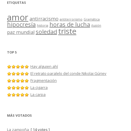
ETIQUETAS
amor
antirracismo
antiterrorismo
Gramática
hipocresía
horas de lucha
historia
ilusión
triste
soledad
paz mundial
TOP 5
Hay alguien ahí
El retrato paralelo del conde Nikolai Gúriev
Fragmentación
La cigarra
La carpa
MÁS VOTADOS
La zampoña
[ 14 votes ]