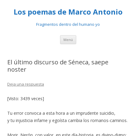
Los poemas de Marco Antonio
Fragmentos dentro del humano yo
Ir
Menú
al
contenido
El último discurso de Séneca, saepe
noster
Deja una respuesta
[Visto: 3439 veces]
Tu error convoca a esta hora a un imprudente suicidio,
y tu injusticia infame y egoísta cambia los romanos-caminos.
Morir, Nerón, con valor, en este día-historia, es divino-digno;