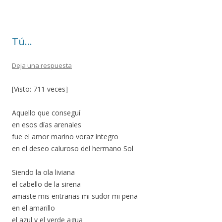
o
ar
o
ti
Tú…
k
r
Deja una respuesta
[Visto: 711 veces]
Aquello que conseguí
en esos días arenales
fue el amor marino voraz íntegro
en el deseo caluroso del hermano Sol
Siendo la ola liviana
el cabello de la sirena
amaste mis entrañas mi sudor mi pena
en el amarillo
el azul y el verde agua