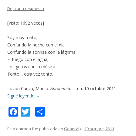
Deja una respuesta
[Visto: 1692 veces]
Soy muy tonto,
Confundo la noche con el día,
Confundo la sonrisa con la lágrima,
El fuego con el agua,
Los gritos con la música.
Tonto… otra vez tonto.
Lovón Cueva, Marco.
Antonimia
. Lima: 10 octubre 2011.
Sigue leyendo
→
F
T
C
ac
w
o
e
itt
m
Esta entrada fue publicada en
General
el
19 octubre, 2011
.