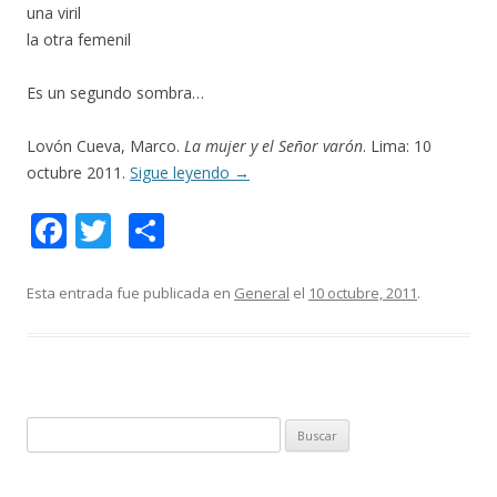
una viril
la otra femenil
Es un segundo sombra…
Lovón Cueva, Marco.
La mujer y el Señor varón
. Lima: 10
octubre 2011.
Sigue leyendo
→
F
T
C
ac
w
o
e
itt
m
Esta entrada fue publicada en
General
el
10 octubre, 2011
.
b
er
p
o
ar
o
ti
k
r
B
u
s