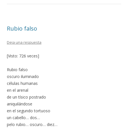
b
er
p
o
ar
o
ti
Rubio falso
k
r
Deja una respuesta
[Visto: 726 veces]
Rubio falso
oscuro iluminado
células humanas
en el arenal
de un tísico postrado
aniquilándose
en el segundo tortuoso
un cabello… dos…
pelo rubio… oscuro… diez…