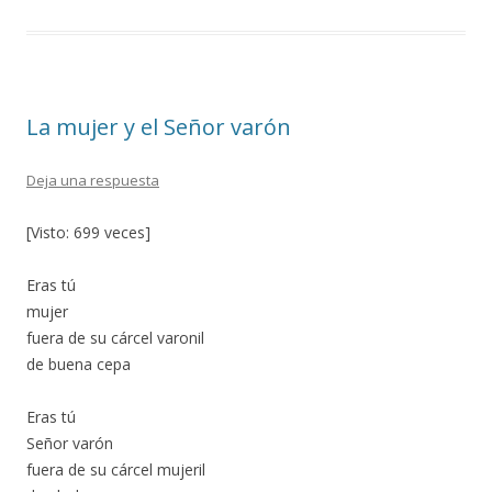
b
er
p
o
ar
o
ti
La mujer y el Señor varón
k
r
Deja una respuesta
[Visto: 699 veces]
Eras tú
mujer
fuera de su cárcel varonil
de buena cepa
Eras tú
Señor varón
fuera de su cárcel mujeril