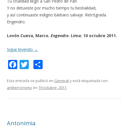
Tu crueldad llegó a San Pedro de Pari
Y no detuviste por mucho tiempo tu bestialidad,
y así continuaste indigno bárbaro salvaje. Retrógrada.
Engendro.
Lovón Cueva, Marco.
Engendro
. Lima: 10 octubre 2011.
Sigue leyendo
→
F
T
C
ac
w
o
e
itt
m
Esta entrada se publicó en
General
y está etiquetada con
antiterrorismo
en
19 octubre, 2011
.
b
er
p
o
ar
o
ti
k
r
Antonimia