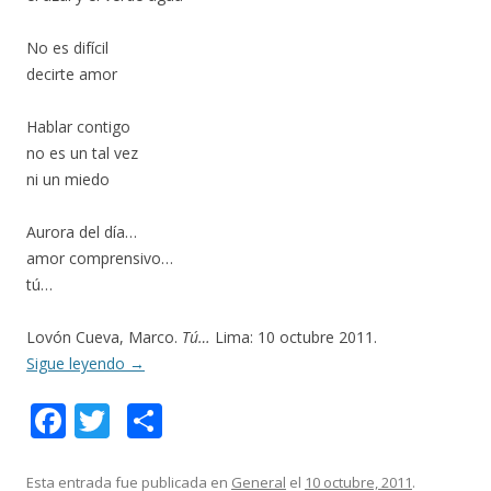
No es difícil
decirte amor
Hablar contigo
no es un tal vez
ni un miedo
Aurora del día…
amor comprensivo…
tú…
Lovón Cueva, Marco.
Tú…
Lima: 10 octubre 2011.
Sigue leyendo
→
F
T
C
ac
w
o
e
itt
m
Esta entrada fue publicada en
General
el
10 octubre, 2011
.