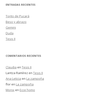
c
ENTRADAS RECIENTES
a
r
Torito de Pucará
:
Beso y abrazo
Gemini
Duda
Tesis II
COMENTARIOS RECIENTES
Claudia
en
Tesis II
Laritza Ramírez
en
Tesis II
Ana Leticia
en
La zampoña
flor
en
La zampoña
Monix
en
Ecce homo