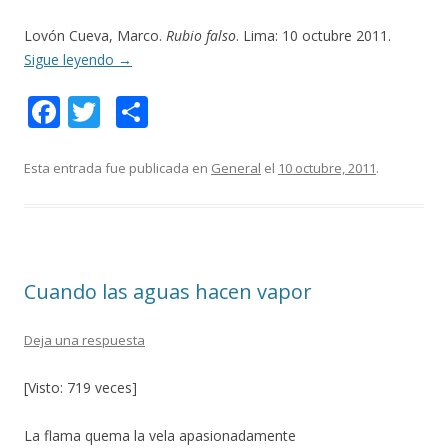
Lovón Cueva, Marco.
Rubio falso
. Lima: 10 octubre 2011.
Sigue leyendo
→
F
T
C
ac
w
o
e
itt
m
Esta entrada fue publicada en
General
el
10 octubre, 2011
.
b
er
p
o
ar
o
ti
Cuando las aguas hacen vapor
k
r
Deja una respuesta
[Visto: 719 veces]
La flama quema la vela apasionadamente