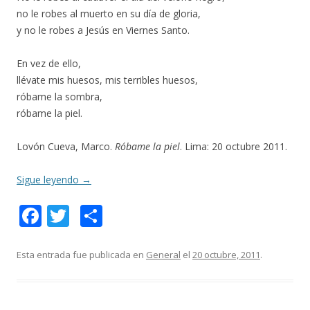
no le robes al muerto en su día de gloria,
y no le robes a Jesús en Viernes Santo.
En vez de ello,
llévate mis huesos, mis terribles huesos,
róbame la sombra,
róbame la piel.
Lovón Cueva, Marco.
Róbame la piel
. Lima: 20 octubre 2011.
Sigue leyendo
→
F
T
C
ac
w
o
e
itt
m
Esta entrada fue publicada en
General
el
20 octubre, 2011
.
b
er
p
o
ar