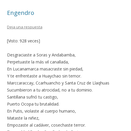
o
ti
Engendro
k
r
Deja una respuesta
[Visto: 928 veces]
Desgraciaste a Soras y Andabamba,
Perpetuaste la más vil canallada,
En Lucanamarca masacraste sin piedad,
Y te enfrentaste a Huaychao sin temor.
Marccaraccay, Ccarhuancho y Santa Cruz de Llaqhuas
Sucumbieron a tu atrocidad, no a tu dominio.
Santillana sufrió tu castigo,
Puerto Ocopa tu brutalidad.
En Putis, violaste al cuerpo humano,
Mataste la niñez,
Empozaste al cadáver, cosechaste terror.