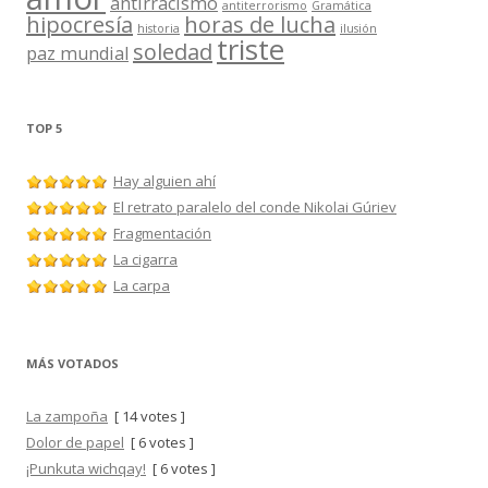
antirracismo
antiterrorismo
Gramática
hipocresía
horas de lucha
historia
ilusión
triste
soledad
paz mundial
TOP 5
Hay alguien ahí
El retrato paralelo del conde Nikolai Gúriev
Fragmentación
La cigarra
La carpa
MÁS VOTADOS
La zampoña
[ 14 votes ]
Dolor de papel
[ 6 votes ]
¡Punkuta wichqay!
[ 6 votes ]