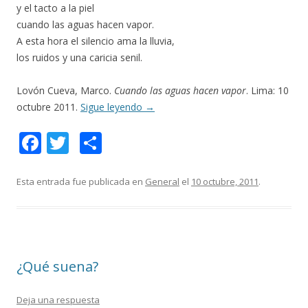
y el tacto a la piel
cuando las aguas hacen vapor.
A esta hora el silencio ama la lluvia,
los ruidos y una caricia senil.
Lovón Cueva, Marco.
Cuando las aguas hacen vapor
. Lima: 10
octubre 2011.
Sigue leyendo
→
F
T
C
ac
w
o
e
itt
m
Esta entrada fue publicada en
General
el
10 octubre, 2011
.
b
er
p
o
ar
o
ti
¿Qué suena?
k
r
Deja una respuesta